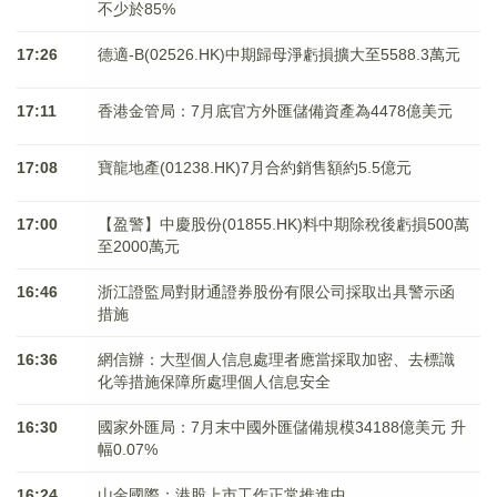
不少於85%
17:26
德適-B(02526.HK)中期歸母淨虧損擴大至5588.3萬元
17:11
香港金管局：7月底官方外匯儲備資產為4478億美元
17:08
寶龍地產(01238.HK)7月合約銷售額約5.5億元
17:00
【盈警】中慶股份(01855.HK)料中期除稅後虧損500萬
至2000萬元
16:46
浙江證監局對財通證券股份有限公司採取出具警示函
措施
16:36
網信辦：大型個人信息處理者應當採取加密、去標識
化等措施保障所處理個人信息安全
16:30
國家外匯局：7月末中國外匯儲備規模34188億美元 升
幅0.07%
16:24
山金國際：港股上市工作正常推進中