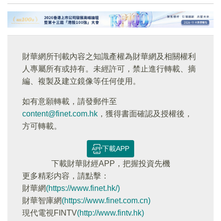
財華網所刊載內容之知識產權為財華網及相關權利
人專屬所有或持有。未經許可，禁止進行轉載、摘
編、複製及建立鏡像等任何使用。
如有意願轉載，請發郵件至
content@finet.com.hk
，獲得書面確認及授權後，
方可轉載。
下載APP
下載財華財經APP，把握投資先機
更多精彩内容，請點擊：
財華網
(https://www.finet.hk/)
財華智庫網
(https://www.finet.com.cn)
現代電視FINTV
(http://www.fintv.hk)