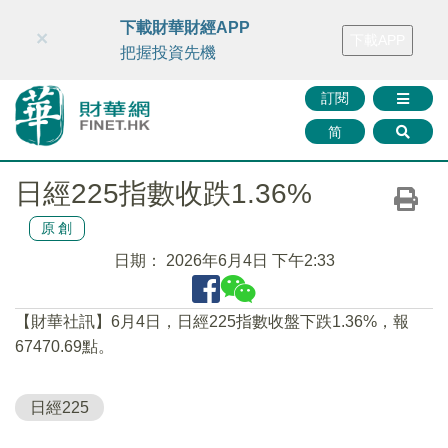
財華智庫網
FINTV
FINMETA
財華證券
媒體矩陣
下載財華財經APP
×
下載APP
智庫沙龍
聯絡我們
把握投資先機
訂閱
简
日經225指數收跌1.36%
原創
日期：
2026年6月4日 下午2:33
【財華社訊】6月4日，日經225指數收盤下跌1.36%，報
67470.69點。
日經225