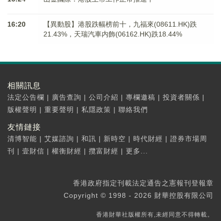
16:20
【異動股】港股跌幅榜前十，九福來(08611.HK)跌
21.43%，天瑞汽車内飾(06162.HK)跌18.44%
相關訊息
法定公告欄
|
廣告查詢
|
公司介紹
|
專欄邀稿
|
投資者關係
|
版權聲明
|
重要聲明
|
私隱政策
|
聯絡我們
友情鏈接
清博智能
|
艾媒諮詢
|
和訊
|
新時空
|
時代財經
|
證券市場周
刊
|
壹財信
|
權衡財經
|
攬富財經
|
更多...
香港政府指定刊載法定通告之憲報刊登報章
Copyright © 1998 - 2026 財華控股有限公司
香港財華社版權所有,未經同意不得轉載。