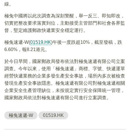
線。
極兔中國將以此次調查為深刻警醒，舉一反三、即知即改，
切實把整改要求落實到位，主動接受主管部門和社會各界監
督，堅定維護郵政快遞業安全穩定運行。
極兔速遞-W(
01519.HK
)午後一度跌超10%，截至發稿，跌
6.60%，報8.21港元。
於今日早間，國家郵政局發布依法對極兔速遞有限公司立案
調查。今年以來，使用「極兔速遞」商標、字號、快遞運單
經營快遞業務的企業多發生產安全事故，場所內多次被檢查
發現生產安全事故隱患。極兔速遞有限公司對極兔速遞相關
企業安全生產管理缺位，未按規定實行安全保障統一管理，
國家郵政局依法對極兔速遞有限公司進行立案調查。
極兔速遞-W
01519.HK