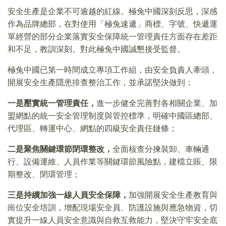
安全生產是企業不可逾越的紅線。極兔中國深刻反思，深感
作為品牌總部，在對使用「極兔速遞」商標、字號、快遞運
單經營的部分企業落實安全保障統一管理責任方面存在差距
和不足，教訓深刻。對此極兔中國誠懇接受監督。
極兔中國已第一時間成立專項工作組，由安全負責人牽頭，
開展安全生產隱患排查整治工作，並承諾堅決做到：
一
是
壓實統一管理責任，
進一步健全完善對各相關企業、加
盟網點的統一安全管理制度與管控標準，明確中國區總部、
代理區、轉運中心、網點的四級安全責任鏈條；
二
是
聚焦關鍵環節閉環整改，
全面核查分揀裝卸、車輛通
行、設備運維、人員作業等關鍵環節風險點，建檔立賬、限
期整改、閉環管理；
三
是
持續加強一線人員安全保障，
加強開展安全生產教育與
崗位安全培訓，增配現場安全員、防護設施與應急物資，切
實提升一線人員安全意識與自救互救能力，堅決守牢安全底