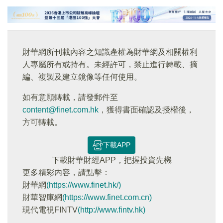
財華網所刊載內容之知識產權為財華網及相關權利
人專屬所有或持有。未經許可，禁止進行轉載、摘
編、複製及建立鏡像等任何使用。
如有意願轉載，請發郵件至
content@finet.com.hk
，獲得書面確認及授權後，
方可轉載。
下載APP
下載財華財經APP，把握投資先機
更多精彩内容，請點擊：
財華網
(https://www.finet.hk/)
財華智庫網
(https://www.finet.com.cn)
現代電視FINTV
(http://www.fintv.hk)