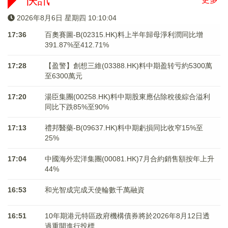
2026年8月6日 星期四 10:10:05
17:36
百奧賽圖-B(02315.HK)料上半年歸母淨利潤同比增
391.87%至412.71%
17:28
【盈警】創想三維(03388.HK)料中期盈转亏約5300萬
至6300萬元
17:20
湯臣集團(00258.HK)料中期股東應佔除稅後綜合溢利
同比下跌85%至90%
17:13
禮邦醫藥-B(09637.HK)料中期虧損同比收窄15%至
25%
17:04
中國海外宏洋集團(00081.HK)7月合約銷售額按年上升
44%
16:53
和光智成完成天使輪數千萬融資
16:51
10年期港元特區政府機構債券將於2026年8月12日透
過重開進行投標