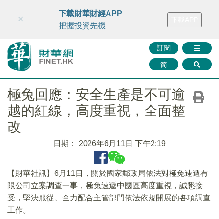
財華智庫網
FINTV
FINMETA
財華證券
媒體矩陣
下載財華財經APP
×
下載APP
智庫沙龍
聯絡我們
把握投資先機
訂閱
简
極兔回應：安全生產是不可逾
越的紅線，高度重視，全面整
改
日期：
2026年6月11日 下午2:19
【財華社訊】6月11日，關於國家郵政局依法對極兔速遞有
限公司立案調查一事，極兔速遞中國區高度重視，誠懇接
受，堅決服從、全力配合主管部門依法依規開展的各項調查
工作。