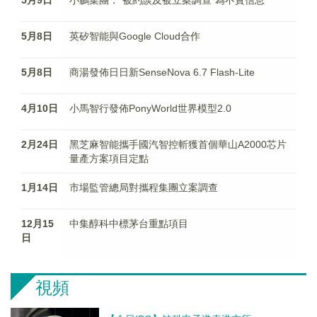
5月9日
小鵬集團："被約談及被立案調查"為不實信息
5月8日
英矽智能與Google Cloud合作
5月8日
商湯發佈日日新SenseNova 6.7 Flash-Lite
4月10日
​小馬智行發佈PonyWorld世界模型2.0
2月24日
黑芝麻智能攜手國汽智控斬獲首個華山A2000芯片
量產方案項目定點
1月14日
市場監管總局對攜程集團立案調查
12月15
中集醇科中標茅台重點項目
日
視頻