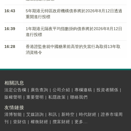
16:43
5年期港元特區政府機構債券將於2026年8月12日透過
重開進行投標
16:39
1年期港元隔夜平均指數掛鉤債券將於2026年8月12日
進行投標
16:28
香港證監會就中國糖果前高管的失當行為取得13年取
消資格令
相關訊息
法定公告欄
|
廣告查詢
|
公司介紹
|
專欄邀稿
|
投資者關係
|
版權聲明
|
重要聲明
|
私隱政策
|
聯絡我們
友情鏈接
清博智能
|
艾媒諮詢
|
和訊
|
新時空
|
時代財經
|
證券市場周
刊
|
壹財信
|
權衡財經
|
攬富財經
|
更多...