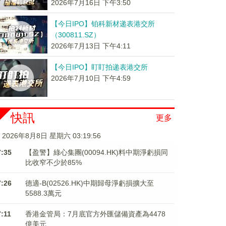
2026年7月16日 下午3:50
【今日IPO】铂科新材递表港交所
（300811.SZ）
2026年7月13日 下午4:11
【今日IPO】盯盯拍递表港交所
2026年7月10日 下午4:59
快訊
更多
2026年8月8日 星期六 03:19:57
7:35
【盈警】綠心集團(00094.HK)料中期淨虧損同
比收窄不少於85%
7:26
德適-B(02526.HK)中期歸母淨虧損擴大至
5588.3萬元
7:11
香港金管局：7月底官方外匯儲備資產為4478
億美元