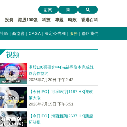
訂閱
简
遞
投資
港股100強
科技
專題
時政
香港百科
社區
商協會
CAGA
法定公告欄
服務
聯絡我們
視頻
港股100强研究中心&链界资本完成战
略合作签约
2026年7月20日 下午2:42
【今日IPO】可孚医疗[1187.HK]迎政
策大涨
2026年7月15日 下午5:51
【今日IPO】海西新药[2637.HK]脑瘤
药获批