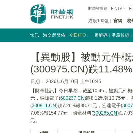
財華智庫網
FINTV
F
港股100強
官網
榜
快訊
港交所發佈
今日IPO
一圖解碼
港股解碼
【異動股】被動元件概
(300975.CN)跌11.48%
日期：
2026年6月10日 上午10:45
【財華社訊】今日早盤，截至10:45，被動元件
元，銅峰電子(
600237.CN
)跌8.12%報10.75元
(
300811.CN
)跌7.26%報88.71元，宏達電子(
300
7.08%報154.77元，國瓷材料(
300285.CN
)跌7.
元。
列表
股票代碼