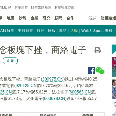
INMETA
財華證券
財華
媒體矩陣
財華
智庫沙龍
單
地圖
沙龍
企業
研究
顧問
合作
視頻
財經速
A股解碼
美股解碼
股評
研報
專訪
活動
Web3 Space專欄
念板塊下挫，商絡電子
原創
概念板塊下挫。商絡電子(
300975.CN
)跌11.48%報40.25
，勝業電氣(
920128.CN
)跌7.70%報28.16元，鉑科新材
726.CN
)跌7.17%報65.62元，法拉電子(
600563.CN
)跌
03%報61.73元，火炬電子(
603678.CN
)跌6.79%報55.57
股票名稱
漲跌幅(%)
最新價