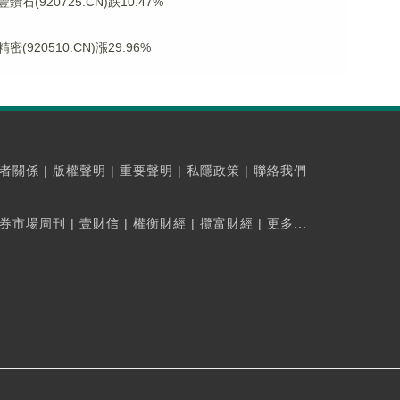
920725.CN)跌10.47%
20510.CN)漲29.96%
者關係
|
版權聲明
|
重要聲明
|
私隱政策
|
聯絡我們
券市場周刊
|
壹財信
|
權衡財經
|
攬富財經
|
更多...