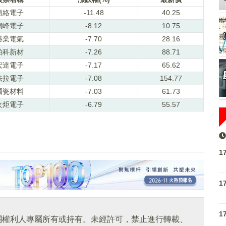
商絡電子
-11.48
40.25
銅峰電子
-8.12
10.75
勝業電氣
-7.70
28.16
鉑科新材
-7.26
88.71
宏達電子
-7.17
65.62
法拉電子
-7.08
154.77
國瓷材料
-7.03
61.73
火炬電子
-6.79
55.57
1
1
1
關權利人專屬所有或持有。未經許可，禁止進行轉載、