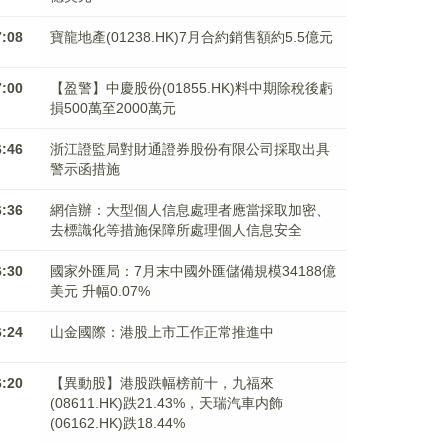
7:08
寶龍地產(01238.HK)7月合約銷售額約5.5億元
7:00
【盈警】中慶股份(01855.HK)料中期除稅後虧
損500萬至2000萬元
6:46
浙江證監局對財通證券股份有限公司採取出具
警示函措施
6:36
網信辦：大型個人信息處理者應當採取加密、
去標識化等措施保障所處理個人信息安全
6:30
國家外匯局：7月末中國外匯儲備規模34188億
美元 升幅0.07%
6:24
山金國際：港股上市工作正常推進中
6:20
【異動股】港股跌幅榜前十，九福來
(08611.HK)跌21.43%，天瑞汽車内飾
(06162.HK)跌18.44%