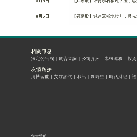
6月5日
【異動股】培育鑽石板塊下挫，惠豐鑽石(
6月5日
【異動股】減速器板塊拉升，豐光精密(9
相關訊息
法定公告欄
|
廣告查詢
|
公司介紹
|
專欄邀稿
|
投資
友情鏈接
清博智能
|
艾媒諮詢
|
和訊
|
新時空
|
時代財經
|
證
免責聲明：