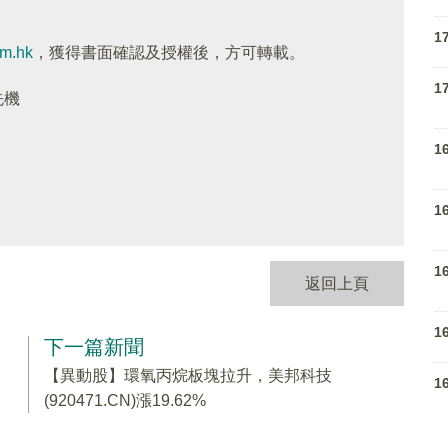
1
om.hk
，獲得書面確認及授權後，方可轉載。
1
先機
1
1
1
返回上頁
1
下一篇新聞
【異動股】環氧丙烷板塊拉升，美邦科技
1
(920471.CN)漲19.62%