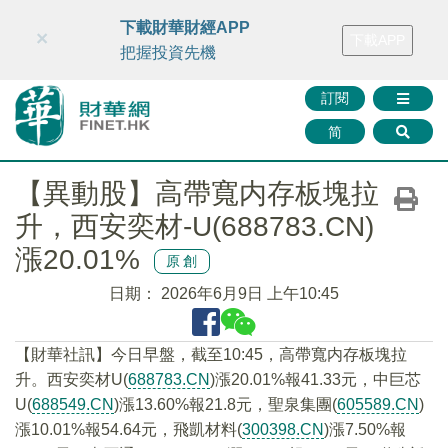
財華智庫網
FINTV
FINMETA
財華證券
媒體矩陣
下載財華財經APP
×
下載APP
智庫沙龍
聯絡我們
把握投資先機
訂閱
简
【異動股】高帶寬内存板塊拉
升，西安奕材-U(688783.CN)
漲20.01%
原創
日期：
2026年6月9日 上午10:45
【財華社訊】今日早盤，截至10:45，高帶寬内存板塊拉
升。西安奕材U(
688783.CN
)漲20.01%報41.33元，中巨芯
U(
688549.CN
)漲13.60%報21.8元，聖泉集團(
605589.CN
)
漲10.01%報54.64元，飛凱材料(
300398.CN
)漲7.50%報