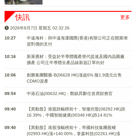
快訊
更多
2026年8月7日 星期五 02:32:27
10:27
中遠海科：與中遠海運國際(香港)有限公司正在開展增
資對價的支付
10:16
新萊應材：受益於半導體國產替代提速及國內晶圓廠
擴產 公司泛半導體全產品線新簽訂單向好
10:06
創勝集團醫藥-B(06628.HK)涨超6% 擬1.9億元出售
CDMO資產
09:54
中港石油(00632.HK)：鄭鎮昇辭任首席財務官
09:40
【異動股】港股跌幅榜前十，智傲控股(08282.HK)跌
16.39%，中國智能健康(00348.HK)跌14.81%
09:40
【異動股】港股漲幅榜前十，帝國科技集團股權
(02993.HK)漲+140.00%，拿森科技(02261.HK)漲