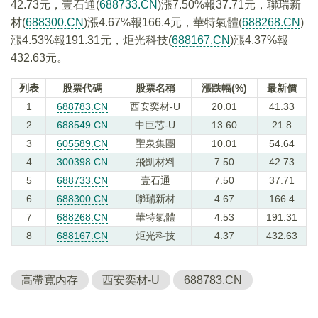
42.73元，壹石通(
688733.CN
)漲7.50%報37.71元，聯瑞新
材(
688300.CN
)漲4.67%報166.4元，華特氣體(
688268.CN
)
漲4.53%報191.31元，炬光科技(
688167.CN
)漲4.37%報
432.63元。
列表
股票代碼
股票名稱
漲跌幅(%)
最新價
1
688783.CN
西安奕材-U
20.01
41.33
2
688549.CN
中巨芯-U
13.60
21.8
3
605589.CN
聖泉集團
10.01
54.64
4
300398.CN
飛凱材料
7.50
42.73
5
688733.CN
壹石通
7.50
37.71
6
688300.CN
聯瑞新材
4.67
166.4
7
688268.CN
華特氣體
4.53
191.31
8
688167.CN
炬光科技
4.37
432.63
高帶寬内存
西安奕材-U
688783.CN