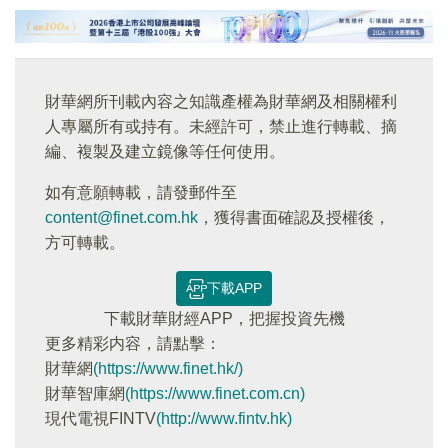
財華網所刊載內容之知識產權為財華網及相關權利
人專屬所有或持有。未經許可，禁止進行轉載、摘
編、複製及建立鏡像等任何使用。
如有意願轉載，請發郵件至
content@finet.com.hk
，獲得書面確認及授權後，
方可轉載。
下載APP
下載財華財經APP，把握投資先機
更多精彩内容，請點擊：
財華網
(https://www.finet.hk/)
財華智庫網
(https://www.finet.com.cn)
現代電視FINTV
(http://www.fintv.hk)