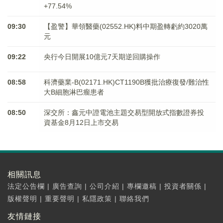
+77.54%
09:30
【盈警】華領醫藥(02552.HK)料中期盈轉虧約3020萬
元
09:22
央行今日開展10億元7天期逆回購操作
08:58
科濟藥業-B(02171.HK)CT1190B獲批治療復發/難治性
大B細胞淋巴瘤患者
08:50
深交所：鑫元中證電池主題交易型開放式指數證券投
資基金8月12日上市交易
相關訊息
法定公告欄
|
廣告查詢
|
公司介紹
|
專欄邀稿
|
投資者關係
|
版權聲明
|
重要聲明
|
私隱政策
|
聯絡我們
友情鏈接