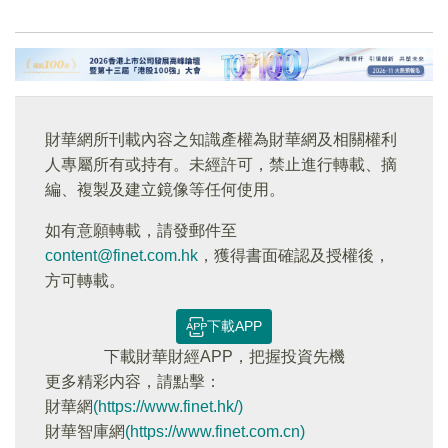
財華網所刊載內容之知識產權為財華網及相關權利
人專屬所有或持有。未經許可，禁止進行轉載、摘
編、複製及建立鏡像等任何使用。
如有意願轉載，請發郵件至
content@finet.com.hk
，獲得書面確認及授權後，
方可轉載。
下載APP
下載財華財經APP，把握投資先機
更多精彩内容，請點擊：
財華網
(https://www.finet.hk/)
財華智庫網
(https://www.finet.com.cn)