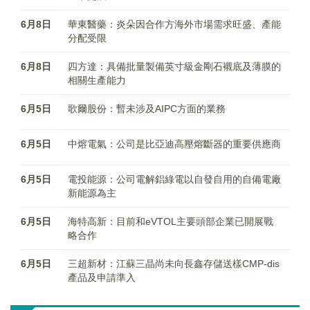
6月8日
華東醫藥：炎朵因合作方海外市場需求旺盛、產能
分配受限
6月8日
四方達：具備批量製備英寸級金剛石襯底及薄膜的
相關生產能力
6月5日
歌爾股份：暫未涉及AIPC方面的業務
6月5日
中熔電氣：公司是比亞迪高壓熔斷器的重要供應商
6月5日
電投能源：公司電解鋁綠電以自發自用的自備電廠
新能源為主
6月5日
海特高新：目前和eVTOL主要頭部企業已開展戰
略合作
6月5日
三超新材：江蘇三晶尚未向長鑫存儲送樣CMP-dis
產品及申請準入