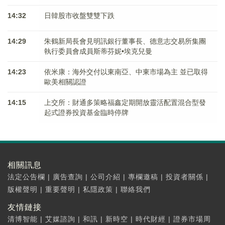
14:32
日韓股市收盤雙雙下跌
14:29
朱鶴新局長會見明訊銀行董事長、德意志交易所集團
執行委員會成員斯蒂芬妮•埃克兒曼
14:23
依米康：海外交付以東南亞、中東市場為主 並已取得
歐美相關認證
14:15
上交所：財通多策略福鑫定期開放靈活配置混合型發
起式證券投資基金臨時停牌
相關訊息
法定公告欄
|
廣告查詢
|
公司介紹
|
專欄邀稿
|
投資者關係
|
版權聲明
|
重要聲明
|
私隱政策
|
聯絡我們
友情鏈接
清博智能
|
艾媒諮詢
|
和訊
|
新時空
|
時代財經
|
證券市場周