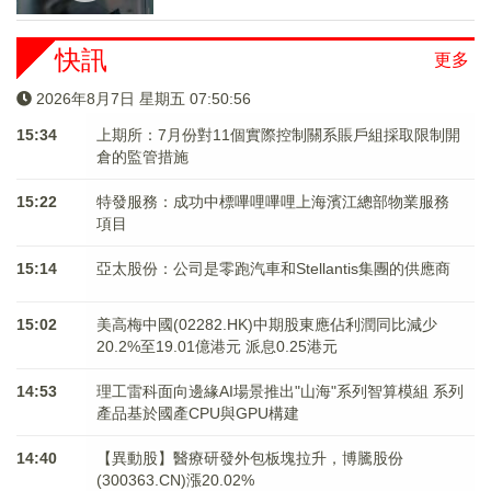
快訊
更多
2026年8月7日 星期五 07:50:56
15:34
上期所：7月份對11個實際控制關系賬戶組採取限制開
倉的監管措施
15:22
特發服務：成功中標嗶哩嗶哩上海濱江總部物業服務
項目
15:14
亞太股份：公司是零跑汽車和Stellantis集團的供應商
15:02
美高梅中國(02282.HK)中期股東應佔利潤同比減少
20.2%至19.01億港元 派息0.25港元
14:53
理工雷科面向邊緣AI場景推出"山海"系列智算模組 系列
產品基於國產CPU與GPU構建
14:40
【異動股】醫療研發外包板塊拉升，博騰股份
(300363.CN)漲20.02%