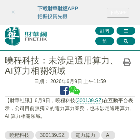
財華智庫網
FINTV
FINMETA
財華證券
媒體矩陣
下載財華財經APP
×
下載APP
智庫沙龍
聯絡我們
把握投資先機
訂閱
简
曉程科技：未涉足通用算力、
AI算力相關領域
日期：
2026年6月9日 上午11:59
【財華社訊】6月9日，曉程科技(
300139.SZ
)在互動平台表
示，公司目前無獨立的電力算力業務，也未涉足通用算力、
AI 算力相關領域。
曉程科技
300139.SZ
電力算力
AI