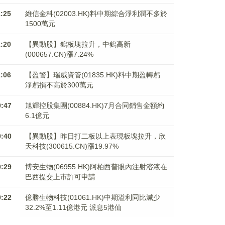
1:25
維信金科(02003.HK)料中期綜合淨利潤不多於
1500萬元
1:20
【異動股】鎢板塊拉升，中鎢高新
(000657.CN)漲7.24%
1:06
【盈警】瑞威資管(01835.HK)料中期盈轉虧
淨虧損不高於300萬元
0:47
旭輝控股集團(00884.HK)7月合同銷售金額約
6.1億元
0:40
【異動股】昨日打二板以上表現板塊拉升，欣
天科技(300615.CN)漲19.97%
0:29
博安生物(06955.HK)阿柏西普眼內注射溶液在
巴西提交上市許可申請
0:22
億勝生物科技(01061.HK)中期溢利同比減少
32.2%至1.11億港元 派息5港仙