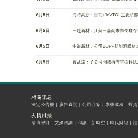
6月5日
海特高新：目前和eVTOL主要頭
6月5日
三超新材：江蘇三晶尚未向長鑫存儲
6月5日
中崙新材：公司BOPP新能源膜材
6月5日
實益達：子公司間接持有宇樹科技股
相關訊息
法定公告欄
|
廣告查詢
|
公司介紹
|
專欄邀稿
|
投資
友情鏈接
清博智能
|
艾媒諮詢
|
和訊
|
新時空
|
時代財經
|
證