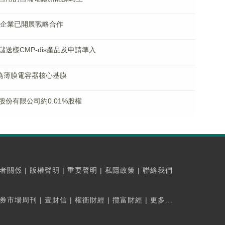
部企業已開展戰略合作
送樣CMP-dis產品及申請準入
為薄膜電容器核心基膜
份有限公司約0.01%股權
者關係
|
版權聲明
|
重要聲明
|
私隱政策
|
聯絡我們
券市場周刊
|
壹財信
|
權衡財經
|
攬富財經
|
更多...