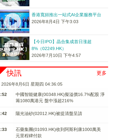
香港寬頻推出一站式AI企業服務平台
2026年8月4日 下午3:03
【今日IPO】晶合集成首日涨超
8%（02249.HK）
2026年7月10日 下午4:57
快訊
更多
2026年8月6日 星期四 04:36:05
1:52
中國智能健康(00348.HK)擬溢價16.7%配股 淨
籌1080萬港元 ​​​​​​​盤中漲超216%
1:42
陽光油砂(02012.HK)被提清盤呈請
1:33
石藥集團(01093.HK)收到阿斯利康1000萬美
元里程碑付款