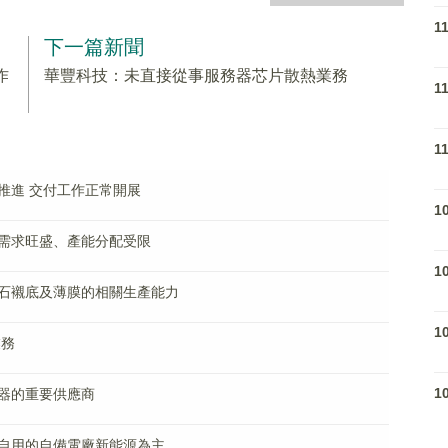
1
下一篇新聞
作
華豐科技：未直接從事服務器芯片散熱業務
1
1
推進 交付工作正常開展
1
需求旺盛、產能分配受限
1
石襯底及薄膜的相關生產能力
1
業務
1
器的重要供應商
自用的自備電廠新能源為主