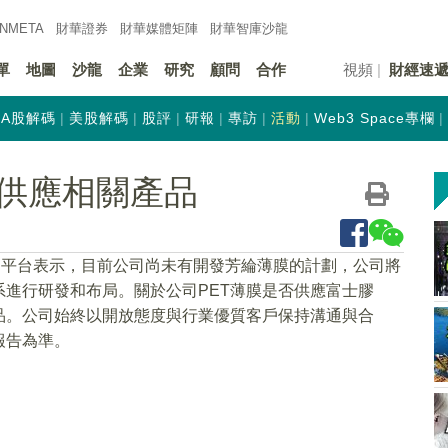
INMETA
財華證券
財華
媒體矩陣
財華
智庫沙龍
單
地圖
沙龍
企業
研究
顧問
合作
視頻
財經速
A股解碼
美股解碼
股評
研報
專訪
活動
Web3 Space專欄
供應相關產品
動平台表示，目前公司尚未有開發芳綸薄膜的計劃，公司將
進行研發和布局。關於公司PET薄膜是否供應富士膠
品。公司始終以開放態度與行業優質客戶保持溝通與合
報告為準。