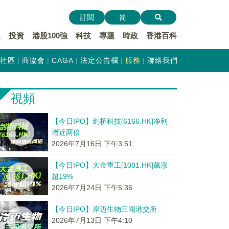
訂閱
简
遞
投資
港股100強
科技
專題
時政
香港百科
社區
商協會
CAGA
法定公告欄
服務
聯絡我們
視頻
【今日IPO】剑桥科技[6166.HK]净利
增近两倍
2026年7月16日 下午3:51
【今日IPO】大金重工[1081.HK]飙涨
超19%
2026年7月24日 下午5:36
【今日IPO】岸迈生物三闯港交所
2026年7月13日 下午4:10