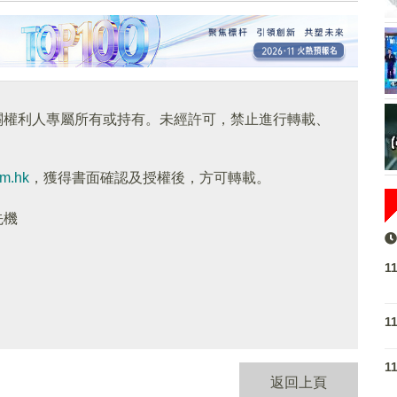
關權利人專屬所有或持有。未經許可，禁止進行轉載、
om.hk
，獲得書面確認及授權後，方可轉載。
先機
1
1
1
返回上頁