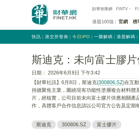
財華智庫網
FINTV
F
港股100強
官網
榜
快訊
港交所發佈
今日IPO
一圖解碼
港股解碼
斯迪克：未向富士膠片
日期：
2026年6月8日 下午3:42
【財華社訊】6月8日，斯迪克(
300806.SZ
)在互
持續聚焦主業，圍繞現有功能性塗層複合材料體系
片，經核實，公司目前未向富士膠片供應相關產
作，具體客戶合作信息請以公司官方公告及定期
斯迪克
300806.SZ
富士膠片