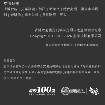
友情鏈接
清博智能
|
艾媒諮詢
|
和訊
|
新時空
|
時代財經
|
證券市場周
刊
|
壹財信
|
權衡財經
|
攬富財經
|
更多...
香港政府指定刊載法定通告之憲報刊登報章
Copyright © 1998 - 2026 財華控股有限公司
香港財華社版權所有,未經同意不得轉載。
免責聲明：
財華控股有限公司及香港聯合交易所有限公司將盡力確保彼等所提供資料
之準確性及可靠性,但並不保證資料絕對無誤,資料如有錯漏而令閣下蒙受
損失,本公司概不負責。