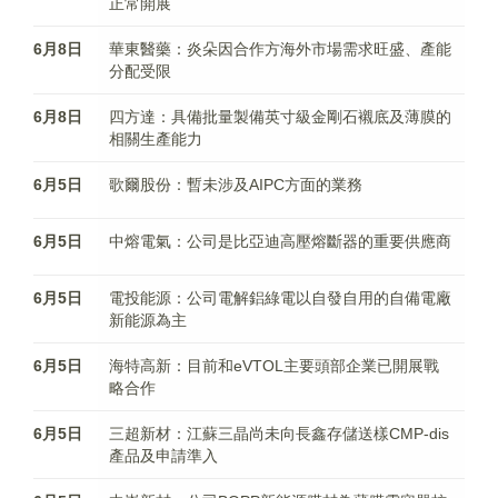
正常開展
6月8日
華東醫藥：炎朵因合作方海外市場需求旺盛、產能
分配受限
6月8日
四方達：具備批量製備英寸級金剛石襯底及薄膜的
相關生產能力
6月5日
歌爾股份：暫未涉及AIPC方面的業務
6月5日
中熔電氣：公司是比亞迪高壓熔斷器的重要供應商
6月5日
電投能源：公司電解鋁綠電以自發自用的自備電廠
新能源為主
6月5日
海特高新：目前和eVTOL主要頭部企業已開展戰
略合作
6月5日
三超新材：江蘇三晶尚未向長鑫存儲送樣CMP-dis
產品及申請準入