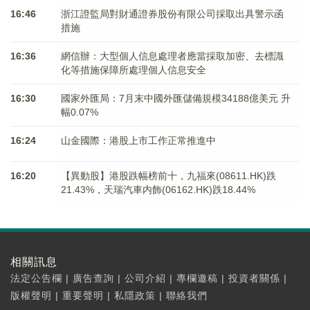
16:46
浙江證監局對財通證券股份有限公司採取出具警示函
措施
16:36
網信辦：大型個人信息處理者應當採取加密、去標識
化等措施保障所處理個人信息安全
16:30
國家外匯局：7月末中國外匯儲備規模34188億美元 升
幅0.07%
16:24
山金國際：港股上市工作正常推進中
16:20
【異動股】港股跌幅榜前十，九福來(08611.HK)跌
21.43%，天瑞汽車内飾(06162.HK)跌18.44%
相關訊息
法定公告欄
|
廣告查詢
|
公司介紹
|
專欄邀稿
|
投資者關係
|
版權聲明
|
重要聲明
|
私隱政策
|
聯絡我們