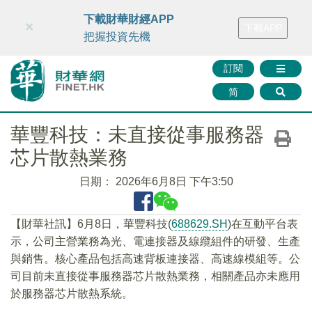
財華智庫網
FINTV
FINMETA
財華證券
媒體矩陣
下載財華財經APP
×
下載APP
智庫沙龍
聯絡我們
把握投資先機
訂閱
简
華豐科技：未直接從事服務器
芯片散熱業務
日期：
2026年6月8日 下午3:50
【財華社訊】6月8日，華豐科技(
688629.SH
)在互動平台表
示，公司主營業務為光、電連接器及線纜組件的研發、生產
與銷售。核心產品包括高速背板連接器、高速線模組等。公
司目前未直接從事服務器芯片散熱業務，相關產品亦未應用
於服務器芯片散熱系統。