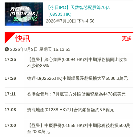
【今日IPO】天数智芯配股筹70亿
（09903.HK）
2026年7月10日 下午4:58
快訊
更多
2026年8月9日 星期天 15:13:53
17:35
【盈警】綠心集團(00094.HK)料中期淨虧損同比收窄
不少於85%
17:26
德適-B(02526.HK)中期歸母淨虧損擴大至5588.3萬元
17:11
香港金管局：7月底官方外匯儲備資產為4478億美元
17:08
寶龍地產(01238.HK)7月合約銷售額約5.5億元
17:00
【盈警】中慶股份(01855.HK)料中期除稅後虧損500萬
至2000萬元