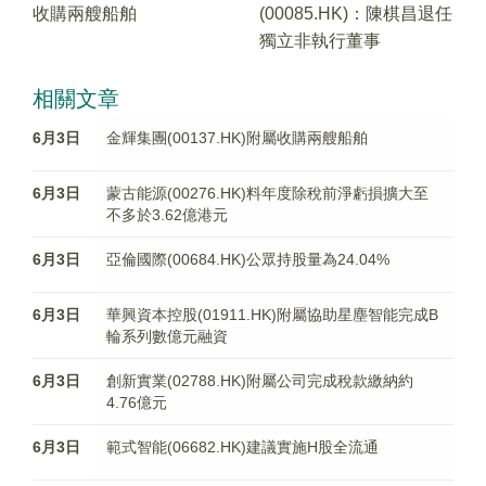
收購兩艘船舶
(00085.HK)：陳棋昌退任
獨立非執行董事
相關文章
6月3日
金輝集團(00137.HK)附屬收購兩艘船舶
6月3日
蒙古能源(00276.HK)料年度​除稅前淨虧損擴大至
不多於3.62億港元
6月3日
亞倫國際(00684.HK)公眾持股量為24.04%
6月3日
華興資本控股(01911.HK)附屬協助星塵智能完成B
輪系列數億元融資
6月3日
創新實業(02788.HK)附屬公司完成稅款繳納約
4.76億元
6月3日
範式智能(06682.HK)建議實施H股全流通