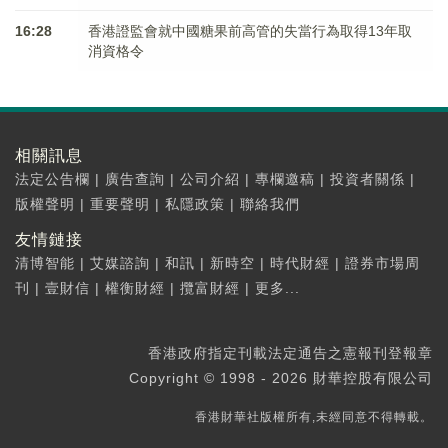
16:28
香港證監會就中國糖果前高管的失當行為取得13年取
消資格令
相關訊息
法定公告欄
|
廣告查詢
|
公司介紹
|
專欄邀稿
|
投資者關係
|
版權聲明
|
重要聲明
|
私隱政策
|
聯絡我們
友情鏈接
清博智能
|
艾媒諮詢
|
和訊
|
新時空
|
時代財經
|
證券市場周
刊
|
壹財信
|
權衡財經
|
攬富財經
|
更多...
香港政府指定刊載法定通告之憲報刊登報章
Copyright © 1998 - 2026 財華控股有限公司
香港財華社版權所有,未經同意不得轉載。