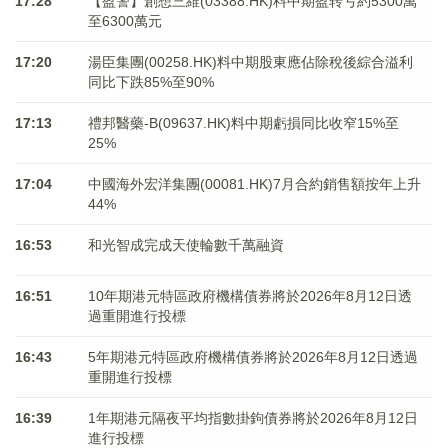
17:28
【盈警】創想三維(03388.HK)料中期盈转亏約5300萬
至6300萬元
17:20
湯臣集團(00258.HK)料中期股東應佔除稅後綜合溢利
同比下跌85%至90%
17:13
禮邦醫藥-B(09637.HK)料中期虧損同比收窄15%至
25%
17:04
中國海外宏洋集團(00081.HK)7月合約銷售額按年上升
44%
16:53
和光智成完成天使輪數千萬融資
16:51
10年期港元特區政府機構債券將於2026年8月12日透
過重開進行投標
16:43
5年期港元特區政府機構債券將於2026年8月12日透過
重開進行投標
16:39
1年期港元隔夜平均指數掛鉤債券將於2026年8月12日
進行投標