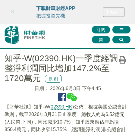
財華智庫網
FINTV
FINMETA
財華證券
媒體矩陣
下載財華財經APP
×
下載APP
智庫沙龍
聯絡我們
把握投資先機
訂閱
简
知乎-W(02390.HK)一季度經調
整淨利潤同比增加147.2%至
1720萬元
原創
日期：
2026年6月3日 下午4:45
​【財華社訊】知乎-W(
02390.HK
)公佈，根據美國公認會計
準則，截至2026年3月31日止季度，總收入約為6.52億元
(人民幣,下同)，同比減少10.7%；知乎股東應佔淨虧損
850.4萬元，同比收窄15.75%；經調整淨利潤(非公認會計