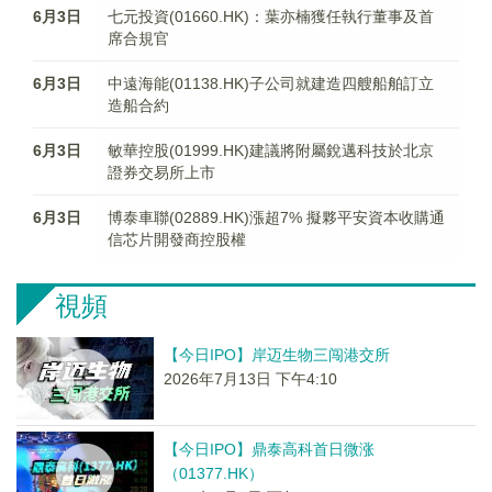
6月3日
七元投資(01660.HK)：葉亦楠獲任執行董事及首
席合規官
6月3日
中遠海能(01138.HK)子公司就建造四艘船舶訂立
造船合約
6月3日
敏華控股(01999.HK)建議將附屬銳邁科技於北京
證券交易所上市
6月3日
博泰車聯(02889.HK)漲超7% 擬夥平安資本收購通
信芯片開發商控股權
視頻
【今日IPO】岸迈生物三闯港交所
2026年7月13日 下午4:10
【今日IPO】鼎泰高科首日微涨
（01377.HK）