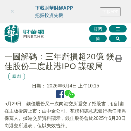
財華智庫網
FINTV
FINMETA
財華證券
媒體矩陣
下載財華財經APP
×
下載APP
智庫沙龍
聯絡我們
把握投資先機
訂閱
简
一圖解碼：三年虧損超20億 鎂
佳股份二度赴港IPO 謀破局
原創
日期：
2026年6月4日 上午10:15
5月29日，鎂佳股份又一次向港交所遞交了招股書，仍計劃
在主板掛牌上市；由中金公司、花旗和德意志銀行擔任聯席
保薦人。據港交所資料顯示，鎂佳股份曾於2025年6月30日
向港交所遞表，但以失效告終。