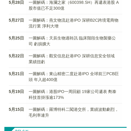
5月28日
一圖解碼：海瀾之家（600398.SH）再遞表港股 A
股市值已不足300億
5月27日
一圖解碼：燕文物流赴港IPO 深耕B2C跨境電商物
流行業 淨利大增
5月25日
一圖解碼：天辰生物過聆訊 臨床階段生物製藥公
司 虧損擴大
5月22日
一圖解碼：觀安信息赴港IPO 深耕信息安全領域
業績扭虧
5月21日
一圖解碼：東山精密二度赴港IPO 全球前三PCB巨
頭 年入超400億
5月19日
一圖解碼：港股IPO一周回顧 19家公司遞表 劑泰
科技首掛漲逾173%
5月15日
一圖解碼：羅博特科二闖港交所，業績波動劇烈，
毛利率連升