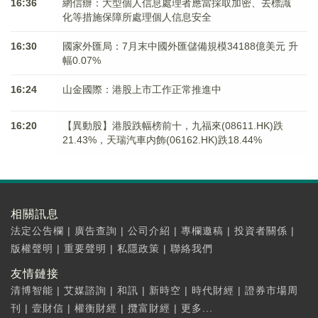
16:36
網信辦：大型個人信息處理者應當採取加密、去標識
化等措施保障所處理個人信息安全
16:30
國家外匯局：7月末中國外匯儲備規模34188億美元 升
幅0.07%
16:24
山金國際：港股上市工作正常推進中
16:20
【異動股】港股跌幅榜前十，九福來(08611.HK)跌
21.43%，天瑞汽車内飾(06162.HK)跌18.44%
相關訊息
法定公告欄
|
廣告查詢
|
公司介紹
|
專欄邀稿
|
投資者關係
|
版權聲明
|
重要聲明
|
私隱政策
|
聯絡我們
友情鏈接
清博智能
|
艾媒諮詢
|
和訊
|
新時空
|
時代財經
|
證券市場周
刊
|
壹財信
|
權衡財經
|
攬富財經
|
更多...