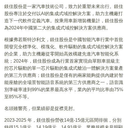
鎂佳股份是一家汽車技術公司，致力於重塑未來出行。鎂佳
股份專注於交付以AI的集成式域控解決方案，助力主機廠打
造下一代軟件定義汽車。按乘用車新增裝機量計，鎂佳股份
為2024年中國第二大的集成式域控解決方案供應商。
根據弗若斯特沙利文，鎂佳股份是中國智能汽車行業中首批
開發完全標準化、模塊化、軟件驅動的集成式域控解決方案
的企業，助力主機廠從零開始高效構建先進汽車智能化系
統；2024年，鎂佳股份成為行業首家實現由單顆車規級主
控芯片驅動的單一芯片驅動的集成式艙泊一體解決方案量產
的第三方供應商；鎂佳股份是僅有的兩家能夠提供內建於智
能座艙的全場景智能語音系統的第三方供應商之一，語音識
別準確率達到99%的業界最高水平，業內的平均比率由75%
至85%不等。
名頭雖響亮，但業績卻是捉襟見肘。
2023-2025 年，鎂佳股份營收14億-15億元區間徘徊，分別
錄得15.1億元、14.19億元、14.91億元，業務規模未見明顯