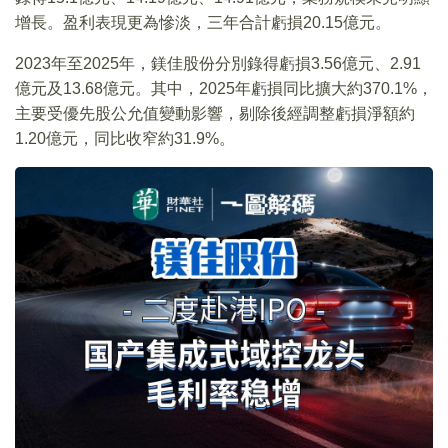
增長。盈利表現更為慘淡，三年合計虧損20.15億元。
2023年至2025年，鎂佳股份分別錄得虧損3.56億元、2.91
億元及13.68億元。其中，2025年虧損同比擴大約370.1%，
主要受優先股公允值變動影響，剔除後經調整虧損淨額約
1.20億元，同比收窄約31.9%。