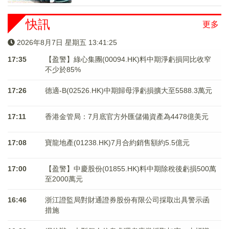
快訊
更多
2026年8月7日 星期五 13:41:27
17:35
【盈警】綠心集團(00094.HK)料中期淨虧損同比收窄
不少於85%
17:26
德適-B(02526.HK)中期歸母淨虧損擴大至5588.3萬元
17:11
香港金管局：7月底官方外匯儲備資產為4478億美元
17:08
寶龍地產(01238.HK)7月合約銷售額約5.5億元
17:00
【盈警】中慶股份(01855.HK)料中期除稅後虧損500萬
至2000萬元
16:46
浙江證監局對財通證券股份有限公司採取出具警示函
措施