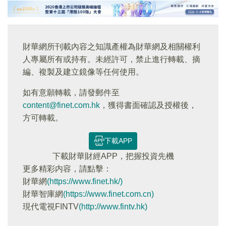
財華網所刊載內容之知識產權為財華網及相關權利
人專屬所有或持有。未經許可，禁止進行轉載、摘
編、複製及建立鏡像等任何使用。
如有意願轉載，請發郵件至
content@finet.com.hk
，獲得書面確認及授權後，
方可轉載。
下載APP
下載財華財經APP，把握投資先機
更多精彩内容，請點擊：
財華網
(https://www.finet.hk/)
財華智庫網
(https://www.finet.com.cn)
現代電視FINTV
(http://www.fintv.hk)