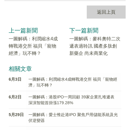
返回上頁
上一篇新聞
下一篇新聞
一圖解碼：利潤縮水4成
一圖解碼：麥科奧特二次
轉戰港交所 福貝「寵物
遞表過聆訊 國產多肽創
經濟」玩不轉？
新藥企 尚未商業化
相關文章
6月3日
一圖解碼：利潤縮水4成轉戰港交所 福貝「寵物經
濟」玩不轉？
6月2日
一圖解碼：港股IPO一周回顧 39家企業扎堆遞表
深演智能首掛漲179.28%
5月29日
一圖解碼：愛士惟赴港IPO 聚焦戶用儲能系統及光
伏逆變器