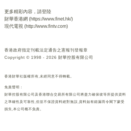
更多精彩內容，請登陸
財華香港網 (
https://www.finet.hk/
)
現代電視 (
http://www.fintv.com
)
香港政府指定刊載法定通告之憲報刊登報章
Copyright © 1998 - 2026 財華控股有限公司
香港財華社版權所有,未經同意不得轉載。
免責聲明：
財華控股有限公司及香港聯合交易所有限公司將盡力確保彼等所提供資料
之準確性及可靠性,但並不保證資料絕對無誤,資料如有錯漏而令閣下蒙受
損失,本公司概不負責。