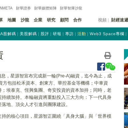
INMETA
財華證券
財華
媒體矩陣
財華
智庫沙龍
單
地圖
沙龍
企業
研究
顧問
合作
視頻
財經速
A股解碼
美股解碼
股評
研報
專訪
活動
Web3 Space專欄
資
息，星源智宣布完成新一輪(Pre-A)融資，迄今為止，成
投資方包括松禾資本、創東方、華控基金等機構；中車資
持；埃泰克、恆興集團、奇安投資的資本加持；同時，老
院持續加持。本輪融資將重點投入三大方向：下一代具身
產落地、頂尖人才引進與團隊建設。
支持的核心項目，星源智正圍繞「具身大腦」與「世界模
。