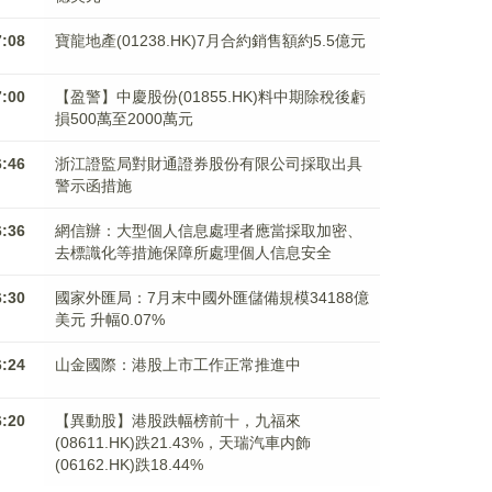
7:08
寶龍地產(01238.HK)7月合約銷售額約5.5億元
7:00
【盈警】中慶股份(01855.HK)料中期除稅後虧
損500萬至2000萬元
6:46
浙江證監局對財通證券股份有限公司採取出具
警示函措施
6:36
網信辦：大型個人信息處理者應當採取加密、
去標識化等措施保障所處理個人信息安全
6:30
國家外匯局：7月末中國外匯儲備規模34188億
美元 升幅0.07%
6:24
山金國際：港股上市工作正常推進中
6:20
【異動股】港股跌幅榜前十，九福來
(08611.HK)跌21.43%，天瑞汽車内飾
(06162.HK)跌18.44%