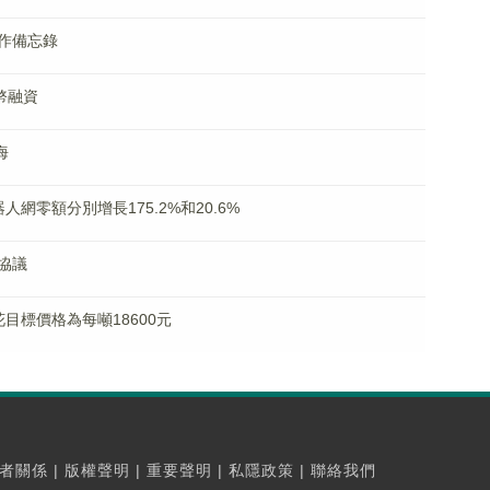
作備忘錄
幣融資
海
網零額分別增長175.2%和20.6%
協議
花目標價格為每噸18600元
者關係
|
版權聲明
|
重要聲明
|
私隱政策
|
聯絡我們