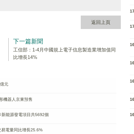
1
返回上頁
1
下一篇新聞
1
工信部：1-4月中國規上電子信息製造業增加值同
比增長14%
1
1
6億元
1
形機器人京東預售
1
新能源發電項目共5692個
易電量同比增長25.6%