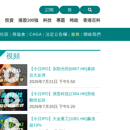
訂閱
简
遞
投資
港股100強
科技
專題
時政
香港百科
社區
商協會
CAGA
法定公告欄
服務
聯絡我們
視頻
【今日IPO】东阳光药[6887.HK]暴跌
后大反弹
2026年7月21日 下午5:50
【今日IPO】滴普科技[1384.HK]营收
翻倍反跌
2026年7月20日 下午5:20
【今日IPO】大金重工[1081.HK]飙涨
超19%