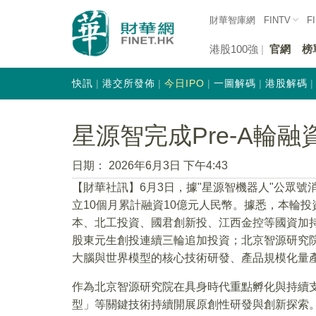
財華智庫網
FINTV
F
港股100強
官網
榜
快訊
港交所發佈
今日IPO
一圖解碼
港股解碼
星源智完成Pre-A輪融
日期：
2026年6月3日 下午4:43
【財華社訊】6月3日，據"星源智機器人"公眾號消
立10個月累計融資10億元人民幣。據悉，本輪
本、北工投資、國君創新投、江西金控等國資加
股東元生創投連續三輪追加投資；北京智源研究
大腦與世界模型的核心技術研發、產品規模化量
作為北京智源研究院在具身時代重點孵化與持續
型」等關鍵技術持續開展原創性研發與創新探索