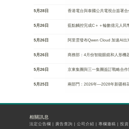
5月28日
香港電台與泰國公共電視台簽署合
5月26日
藍點觸控完成C＋＋輪數億元人民
5月26日
阿里雲發布Qwen Cloud 加速AI出
5月26日
商務部：4月份智能眼鏡和人形機器人
5月26日
京東集團與三一集團簽訂戰略合作
5月25日
兩部門：2026年—2028年新疆棉
相關訊息
法定公告欄
|
廣告查詢
|
公司介紹
|
專欄邀稿
|
投資