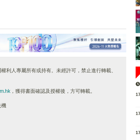
關權利人專屬所有或持有。未經許可，禁止進行轉載、
om.hk
，獲得書面確認及授權後，方可轉載。
1
先機
1
1