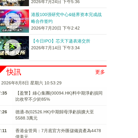
2026年7月24日 下午5:36
港股100强研究中心&链界资本完成战
略合作签约
2026年7月20日 下午2:42
【今日IPO】芯天下递表港交所
2026年7月14日 下午3:34
快訊
更多
2026年8月8日 星期六 10:53:30
7:35
【盈警】綠心集團(00094.HK)料中期淨虧損同
比收窄不少於85%
7:26
德適-B(02526.HK)中期歸母淨虧損擴大至
5588.3萬元
7:11
香港金管局：7月底官方外匯儲備資產為4478
億美元