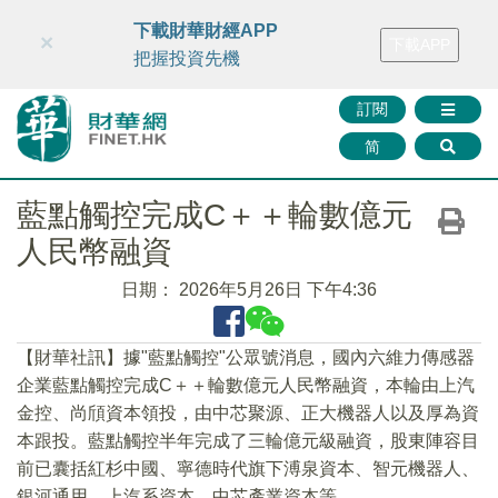
財華智庫網
FINTV
FINMETA
財華證券
媒體矩陣
下載財華財經APP
×
下載APP
智庫沙龍
聯絡我們
把握投資先機
訂閱
简
藍點觸控完成C＋＋輪數億元
人民幣融資
日期：
2026年5月26日 下午4:36
【財華社訊】據"藍點觸控"公眾號消息，國內六維力傳感器
企業藍點觸控完成C＋＋輪數億元人民幣融資，本輪由上汽
金控、尚頎資本領投，由中芯聚源、正大機器人以及厚為資
本跟投。藍點觸控半年完成了三輪億元級融資，股東陣容目
前已囊括紅杉中國、寧德時代旗下溥泉資本、智元機器人、
銀河通用、上汽系資本、中芯產業資本等。