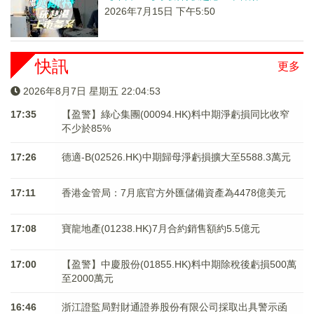
2026年7月15日 下午5:50
快訊
更多
2026年8月7日 星期五 22:04:53
17:35
【盈警】綠心集團(00094.HK)料中期淨虧損同比收窄
不少於85%
17:26
德適-B(02526.HK)中期歸母淨虧損擴大至5588.3萬元
17:11
香港金管局：7月底官方外匯儲備資產為4478億美元
17:08
寶龍地產(01238.HK)7月合約銷售額約5.5億元
17:00
【盈警】中慶股份(01855.HK)料中期除稅後虧損500萬
至2000萬元
16:46
浙江證監局對財通證券股份有限公司採取出具警示函