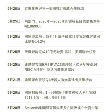
5月26日
京東集團與三一集團簽訂戰略合作協議
5月25日
兩部門：2026年—2028年新疆棉花目標價格為每
噸18600元
5月25日
國家能源局：截至4月底全國累計發電裝機容量同
比增長14.2%
5月25日
天機智能完成10億元融資 高瓴、美團聯合領投
5月25日
達摩院玄鐵9系列RVA23處理器正式適配安卓16
RISC-V移動生態邁向商用新階段
5月21日
速騰聚創登頂Q1機器人激光雷達出貨量榜首
5月20日
國家郵政局：1-4月郵政行業業務收入累計完成
6018.5億元 同比增長5.8%
5月20日
Stellantis集團與東風集團擬在歐洲成立合資企業