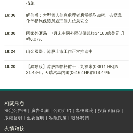
措施
16:36
網信辦：大型個人信息處理者應當採取加密、去標識
化等措施保障所處理個人信息安全
16:30
國家外匯局：7月末中國外匯儲備規模34188億美元 升
幅0.07%
16:24
山金國際：港股上市工作正常推進中
16:20
【異動股】港股跌幅榜前十，九福來(08611.HK)跌
21.43%，天瑞汽車内飾(06162.HK)跌18.44%
相關訊息
法定公告欄
|
廣告查詢
|
公司介紹
|
專欄邀稿
|
投資者關係
|
版權聲明
|
重要聲明
|
私隱政策
|
聯絡我們
友情鏈接