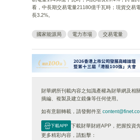
看，中長期交易電量21180億千瓦時；現貨交易電
長3.2%。
國家能源局
電力市場
交易電量
財華網所刊載內容之知識產權為財華網及相
摘編、複製及建立鏡像等任何使用。
如有意願轉載，請發郵件至
content@finet.c
下載APP
下載財華財經APP，把握投資
更多精彩内容，請點擊：