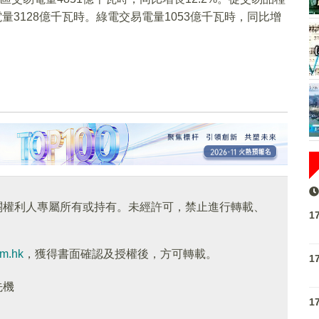
量3128億千瓦時。綠電交易電量1053億千瓦時，同比增
關權利人專屬所有或持有。未經許可，禁止進行轉載、
1
om.hk
，獲得書面確認及授權後，方可轉載。
1
先機
1