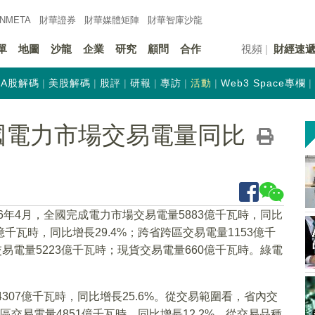
INMETA
財華證券
財華
媒體矩陣
財華
智庫沙龍
單
地圖
沙龍
企業
研究
顧問
合作
視頻
財經速
A股解碼
美股解碼
股評
研報
專訪
活動
Web3 Space專欄
全國電力市場交易電量同比
6年4月，全國完成電力市場交易電量5883億千瓦時，同比
億千瓦時，同比增長29.4%；跨省跨區交易電量1153億千
易電量5223億千瓦時；現貨交易電量660億千瓦時。綠電
4307億千瓦時，同比增長25.6%。從交易範圍看，省內交
跨區交易電量4851億千瓦時，同比增長12.2%。從交易品種