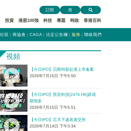
訂閱
简
遞
投資
港股100強
科技
專題
時政
香港百科
社區
商協會
CAGA
法定公告欄
服務
聯絡我們
視頻
【今日IPO】贝斯特获赴港上市备案
2026年7月15日 下午5:50
【今日IPO】胜宏科技[2476.HK]辟谣
获唱多
2026年7月15日 下午5:51
【今日IPO】芯天下递表港交所
2026年7月14日 下午3:34