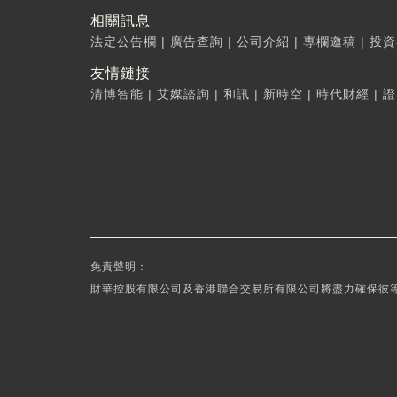
相關訊息
法定公告欄
|
廣告查詢
|
公司介紹
|
專欄邀稿
|
投資
友情鏈接
清博智能
|
艾媒諮詢
|
和訊
|
新時空
|
時代財經
|
證
免責聲明：
財華控股有限公司及香港聯合交易所有限公司將盡力確保彼等