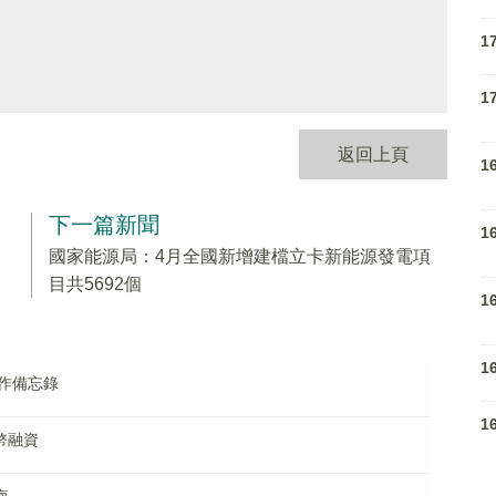
1
1
返回上頁
1
下一篇新聞
1
國家能源局：4月全國新增建檔立卡新能源發電項
目共5692個
1
1
作備忘錄
1
幣融資