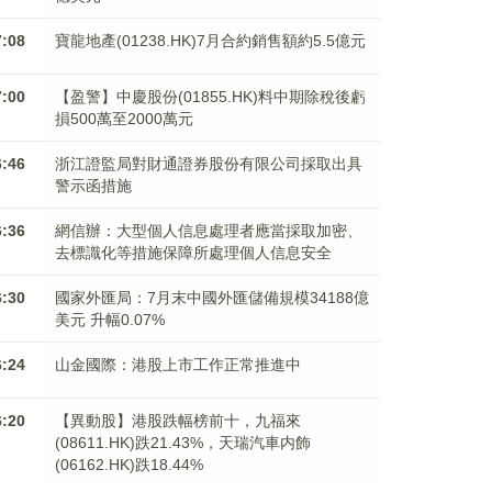
7:08
寶龍地產(01238.HK)7月合約銷售額約5.5億元
7:00
【盈警】中慶股份(01855.HK)料中期除稅後虧
損500萬至2000萬元
6:46
浙江證監局對財通證券股份有限公司採取出具
警示函措施
6:36
網信辦：大型個人信息處理者應當採取加密、
去標識化等措施保障所處理個人信息安全
6:30
國家外匯局：7月末中國外匯儲備規模34188億
美元 升幅0.07%
6:24
山金國際：港股上市工作正常推進中
6:20
【異動股】港股跌幅榜前十，九福來
(08611.HK)跌21.43%，天瑞汽車内飾
(06162.HK)跌18.44%