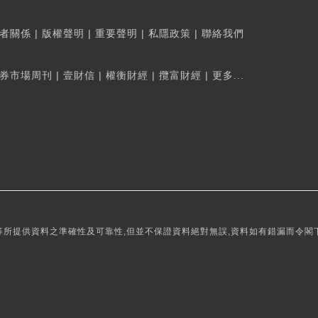
者關係
|
版權聲明
|
重要聲明
|
私隱政策
|
聯絡我們
券市場周刊
|
壹財信
|
權衡財經
|
攬富財經
|
更多...
所提供資料之準確性及可靠性,但並不保證資料絕對無誤,資料如有錯漏而令閣