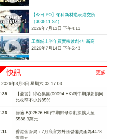
【今日IPO】铂科新材递表港交所
（300811.SZ）
2026年7月13日 下午4:11
工商舖上半年買賣宗數創4年新高
2026年7月14日 下午5:43
快訊
更多
2026年8月8日 星期六 03:17:04
7:35
【盈警】綠心集團(00094.HK)料中期淨虧損同
比收窄不少於85%
7:26
德適-B(02526.HK)中期歸母淨虧損擴大至
5588.3萬元
7:11
香港金管局：7月底官方外匯儲備資產為4478
億美元