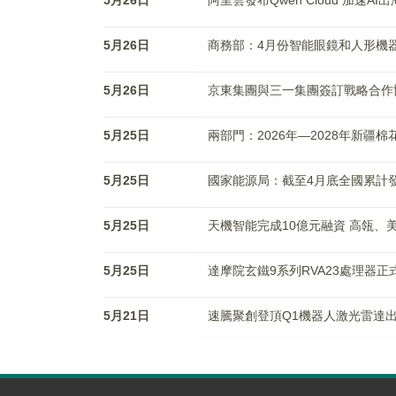
5月26日
阿里雲發布Qwen Cloud 加速AI出
5月26日
商務部：4月份智能眼鏡和人形機器人
5月26日
京東集團與三一集團簽訂戰略合作
5月25日
兩部門：2026年—2028年新疆棉
5月25日
國家能源局：截至4月底全國累計發
5月25日
天機智能完成10億元融資 高瓴、
5月25日
達摩院玄鐵9系列RVA23處理器正式
5月21日
速騰聚創登頂Q1機器人激光雷達