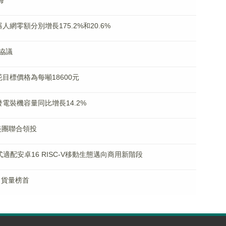
海
網零額分別增長175.2%和20.6%
協議
花目標價格為每噸18600元
電裝機容量同比增長14.2%
美團聯合領投
適配安卓16 RISC-V移動生態邁向商用新階段
出貨量榜首