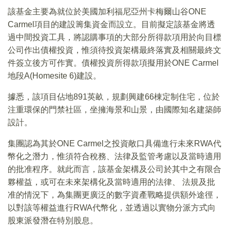
該基金主要為就位於美國加利福尼亞州卡梅爾山谷ONE
Carmel項目的建設籌集資金而設立。目前擬定該基金將透
過中間投資工具，將認購事項的大部分所得款項用於向目標
公司作出債權投資，惟須待投資架構最終落實及相關最終文
件簽立後方可作實。債權投資所得款項擬用於ONE Carmel
地段A(Homesite 6)建設。
據悉，該項目佔地891英畝，規劃興建66棟定制住宅，位於
注重環保的門禁社區，坐擁海景和山景，由國際知名建築師
設計。
集團認為其於ONE Carmel之投資敞口具備進行未來RWA代
幣化之潛力，惟須符合稅務、法律及監管考慮以及當時適用
的批准程序。就此而言，該基金架構及公司於其中之有限合
夥權益，或可在未來架構化及當時適用的法律、 法規及批
准的情況下，為集團更廣泛的數字資產戰略提供額外途徑，
以對該等權益進行RWA代幣化，並透過以實物分派方式向
股東派發潛在特別股息。