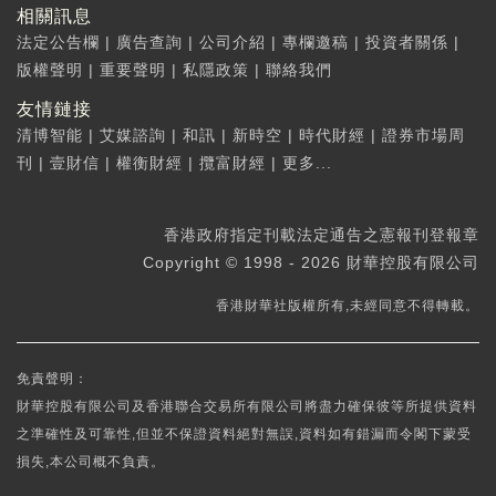
相關訊息
法定公告欄
|
廣告查詢
|
公司介紹
|
專欄邀稿
|
投資者關係
|
版權聲明
|
重要聲明
|
私隱政策
|
聯絡我們
友情鏈接
清博智能
|
艾媒諮詢
|
和訊
|
新時空
|
時代財經
|
證券市場周
刊
|
壹財信
|
權衡財經
|
攬富財經
|
更多...
香港政府指定刊載法定通告之憲報刊登報章
Copyright © 1998 - 2026 財華控股有限公司
香港財華社版權所有,未經同意不得轉載。
免責聲明：
財華控股有限公司及香港聯合交易所有限公司將盡力確保彼等所提供資料
之準確性及可靠性,但並不保證資料絕對無誤,資料如有錯漏而令閣下蒙受
損失,本公司概不負責。