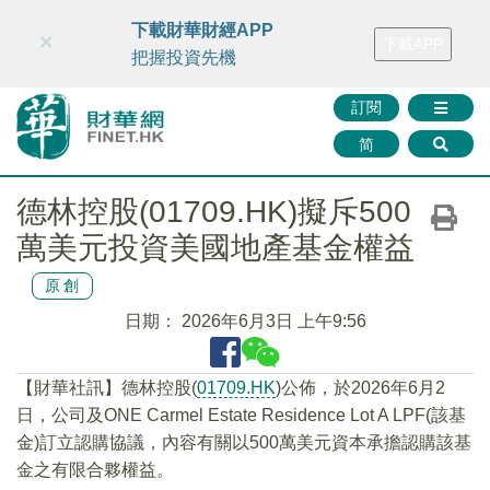
財華智庫網
FINTV
FINMETA
財華證券
媒體矩陣
下載財華財經APP
×
下載APP
智庫沙龍
聯絡我們
把握投資先機
訂閱
简
德林控股(01709.HK)擬斥500
萬美元投資美國地產基金權益
原創
日期：
2026年6月3日 上午9:56
【財華社訊】德林控股(
01709.HK
)公佈，於2026年6月2
日，公司及ONE Carmel Estate Residence Lot A LPF(該基
金)訂立認購協議，內容有關以500萬美元資本承擔認購該基
金之有限合夥權益。