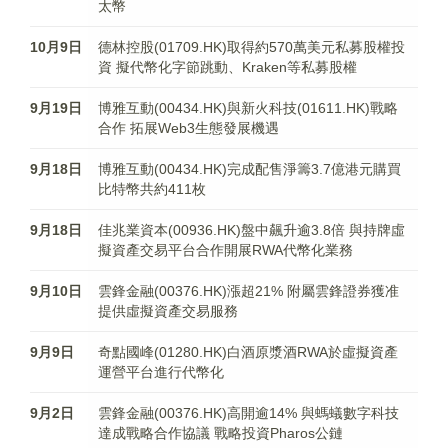
太幣
10月9日
德林控股(01709.HK)取得約570萬美元私募股權投
資 擬代幣化字節跳動、Kraken等私募股權
9月19日
博雅互動(00434.HK)與新火科技(01611.HK)戰略
合作 拓展Web3生態發展機遇
9月18日
博雅互動(00434.HK)完成配售淨籌3.7億港元購買
比特幣共約411枚
9月18日
佳兆業資本(00936.HK)盤中飆升逾3.8倍 與持牌虛
擬資產交易平台合作開展RWA代幣化業務
9月10日
雲鋒金融(00376.HK)漲超21% 附屬雲鋒證券獲准
提供虛擬資產交易服務
9月9日
奇點國峰(01280.HK)白酒原漿酒RWA於虛擬資產
運營平台進行代幣化
9月2日
雲鋒金融(00376.HK)高開逾14% 與螞蟻數字科技
達成戰略合作協議 戰略投資Pharos公鏈