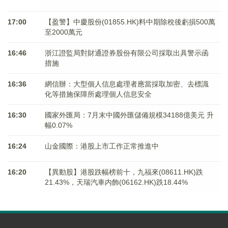
17:00
【盈警】中慶股份(01855.HK)料中期除稅後虧損500萬
至2000萬元
16:46
浙江證監局對財通證券股份有限公司採取出具警示函
措施
16:36
網信辦：大型個人信息處理者應當採取加密、去標識
化等措施保障所處理個人信息安全
16:30
國家外匯局：7月末中國外匯儲備規模34188億美元 升
幅0.07%
16:24
山金國際：港股上市工作正常推進中
16:20
【異動股】港股跌幅榜前十，九福來(08611.HK)跌
21.43%，天瑞汽車内飾(06162.HK)跌18.44%