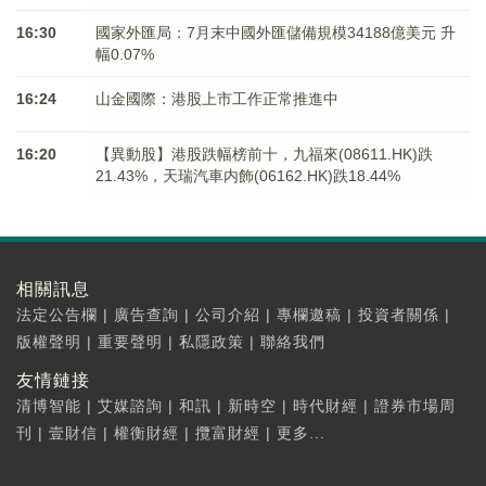
16:30
國家外匯局：7月末中國外匯儲備規模34188億美元 升
幅0.07%
16:24
山金國際：港股上市工作正常推進中
16:20
【異動股】港股跌幅榜前十，九福來(08611.HK)跌
21.43%，天瑞汽車内飾(06162.HK)跌18.44%
相關訊息
法定公告欄
|
廣告查詢
|
公司介紹
|
專欄邀稿
|
投資者關係
|
版權聲明
|
重要聲明
|
私隱政策
|
聯絡我們
友情鏈接
清博智能
|
艾媒諮詢
|
和訊
|
新時空
|
時代財經
|
證券市場周
刊
|
壹財信
|
權衡財經
|
攬富財經
|
更多...