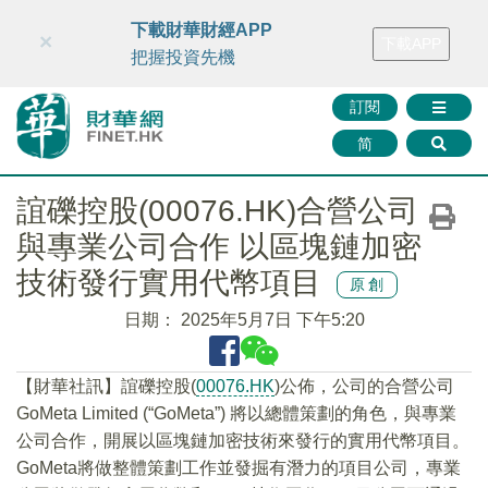
財華智庫網
FINTV
FINMETA
財華證券
媒體矩陣
下載財華財經APP
×
下載APP
智庫沙龍
聯絡我們
把握投資先機
訂閱
简
誼礫控股(00076.HK)合營公司
與專業公司合作 以區塊鏈加密
技術發行實用代幣項目
原創
日期：
2025年5月7日 下午5:20
【財華社訊】誼礫控股(
00076.HK
)公佈，公司的合營公司
GoMeta Limited (“GoMeta”) 將以總體策劃的角色，與專業
公司合作，開展以區塊鏈加密技術來發行的實用代幣項目。
GoMeta將做整體策劃工作並發掘有潛力的項目公司，專業