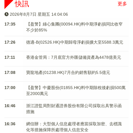
快訊
更多
2026年8月7日 星期五 14:04:07
17:35
【盈警】綠心集團(00094.HK)料中期淨虧損同比收窄
不少於85%
17:26
德適-B(02526.HK)中期歸母淨虧損擴大至5588.3萬元
17:11
香港金管局：7月底官方外匯儲備資產為4478億美元
17:08
寶龍地產(01238.HK)7月合約銷售額約5.5億元
17:00
【盈警】中慶股份(01855.HK)料中期除稅後虧損500萬
至2000萬元
16:46
浙江證監局對財通證券股份有限公司採取出具警示函
措施
16:36
網信辦：大型個人信息處理者應當採取加密、去標識
化等措施保障所處理個人信息安全