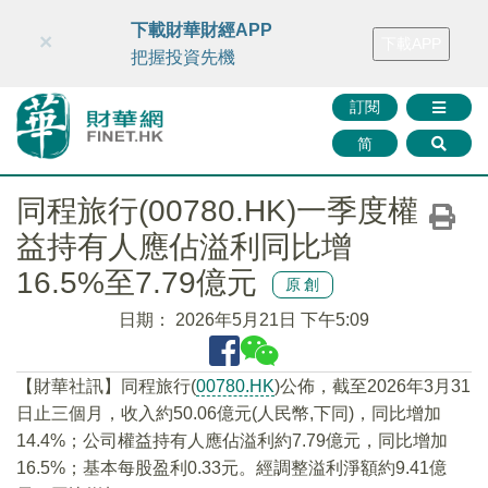
財華智庫網
FINTV
FINMETA
財華證券
媒體矩陣
下載財華財經APP
×
下載APP
智庫沙龍
聯絡我們
把握投資先機
訂閱
简
同程旅行(00780.HK)一季度權
益持有人應佔溢利同比增
16.5%至7.79億元
原創
日期：
2026年5月21日 下午5:09
​【財華社訊】同程旅行(
00780.HK
)公佈，截至2026年3月31
日止三個月，收入約50.06億元(人民幣,下同)，同比增加
14.4%；公司權益持有人應佔溢利約7.79億元，同比增加
16.5%；基本每股盈利0.33元。經調整溢利淨額約9.41億