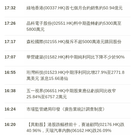
17:32
綠地香港(00337.HK)首七個月合約銷售約50.94億元
17:26
晶科電子股份(02551.HK)料中期盈轉虧約5300萬至
5800萬元
17:17
森松國際(02155.HK)擬斥不超5000萬港元購回股份
17:07
華營建築(01582.HK)料中期純利同比下降不少於90%
16:55
珩灣科技(01523.HK)中期淨利同比增27.9%至2771.8
萬美元 派息15.66港仙
16:38
五一視界(06651.HK)中期股東應佔虧損同比收窄
25.84%至6757.2萬元
16:24
市場監管總局印發《廣告業統計調查制度》
16:20
【異動股】港股跌幅榜前十，賽迪顧問(02176.HK)跌
40.96%，天瑞汽車内飾(06162.HK)跌26.09%