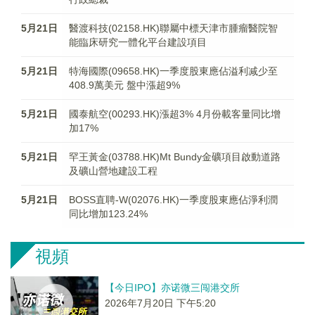
5月21日
醫渡科技(02158.HK)聯屬中標天津市腫瘤醫院智
能臨床研究一體化平台建設項目
5月21日
特海國際(09658.HK)一季度股東應佔溢利减少至
408.9萬美元 盤中漲超9%
5月21日
國泰航空(00293.HK)漲超3% 4月份載客量同比增
加17%
5月21日
罕王黃金(03788.HK)Mt Bundy金礦項目啟動道路
及礦山營地建設工程
5月21日
BOSS直聘-W(02076.HK)一季度股東應佔淨利潤
同比增加123.24%
視頻
【今日IPO】亦诺微三闯港交所
2026年7月20日 下午5:20