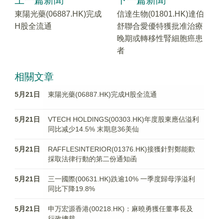
上一篇新聞
下一篇新聞
東陽光藥(06887.HK)完成
信達生物(01801.HK)達伯
H股全流通
舒聯合愛優特獲批准治療
晚期或轉移性腎細胞癌患
者
相關文章
5月21日
東陽光藥(06887.HK)完成H股全流通
5月21日
​VTECH HOLDINGS(00303.HK)年度股東應佔溢利
同比减少14.5% 末期息36美仙
5月21日
RAFFLESINTERIOR(01376.HK)接獲針對鄭能歡
採取法律行動的第二份通知函
5月21日
三一國際(00631.HK)跌逾10% 一季度歸母淨溢利
同比下降19.8%
5月21日
申万宏源香港(00218.HK)：麻曉勇獲任董事長及
行政總裁