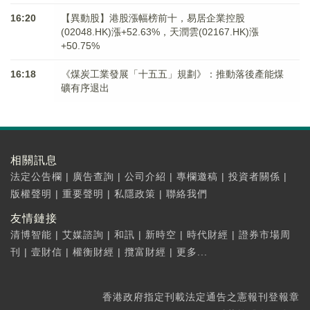
16:20
【異動股】港股漲幅榜前十，易居企業控股
(02048.HK)漲+52.63%，天潤雲(02167.HK)漲
+50.75%
16:18
《煤炭工業發展「十五五」規劃》：推動落後產能煤
礦有序退出
相關訊息
法定公告欄
|
廣告查詢
|
公司介紹
|
專欄邀稿
|
投資者關係
|
版權聲明
|
重要聲明
|
私隱政策
|
聯絡我們
友情鏈接
清博智能
|
艾媒諮詢
|
和訊
|
新時空
|
時代財經
|
證券市場周
刊
|
壹財信
|
權衡財經
|
攬富財經
|
更多...
香港政府指定刊載法定通告之憲報刊登報章