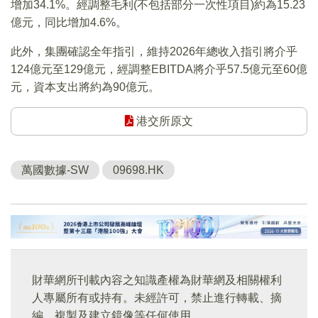
增加34.1%。經調整毛利(不包括部分一次性項目)約為15.23
億元，同比增加4.6%。
此外，集團確認全年指引，維持2026年總收入指引將介乎
124億元至129億元，經調整EBITDA將介乎57.5億元至60億
元，資本支出將約為90億元。
港交所原文
萬國數據-SW
09698.HK
財華網所刊載內容之知識產權為財華網及相關權利
人專屬所有或持有。未經許可，禁止進行轉載、摘
編、複製及建立鏡像等任何使用。