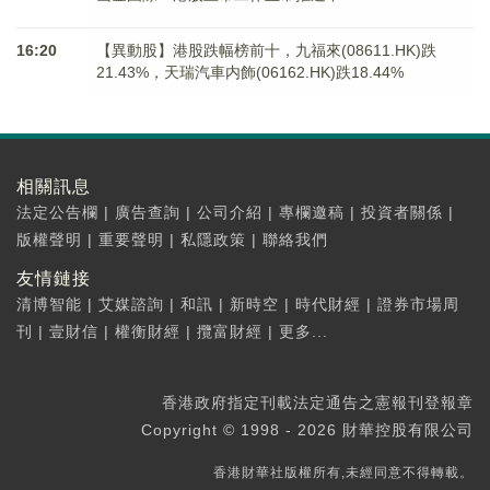
16:20
【異動股】港股跌幅榜前十，九福來(08611.HK)跌
21.43%，天瑞汽車内飾(06162.HK)跌18.44%
相關訊息
法定公告欄
|
廣告查詢
|
公司介紹
|
專欄邀稿
|
投資者關係
|
版權聲明
|
重要聲明
|
私隱政策
|
聯絡我們
友情鏈接
清博智能
|
艾媒諮詢
|
和訊
|
新時空
|
時代財經
|
證券市場周
刊
|
壹財信
|
權衡財經
|
攬富財經
|
更多...
香港政府指定刊載法定通告之憲報刊登報章
Copyright © 1998 - 2026 財華控股有限公司
香港財華社版權所有,未經同意不得轉載。