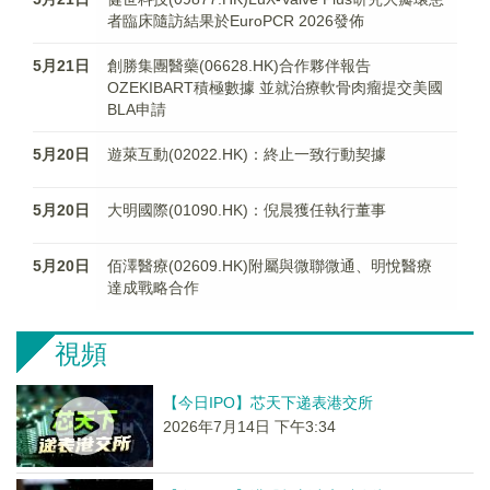
者臨床隨訪結果於EuroPCR 2026發佈
5月21日
創勝集團醫藥(06628.HK)合作夥伴報告
OZEKIBART積極數據 並就治療軟骨肉瘤提交美國
BLA申請
5月20日
遊萊互動(02022.HK)：終止一致行動契據
5月20日
大明國際(01090.HK)：倪晨獲任執行董事
5月20日
佰澤醫療(02609.HK)附屬與微聯微通、明悅醫療
達成戰略合作
視頻
【今日IPO】芯天下递表港交所
2026年7月14日 下午3:34