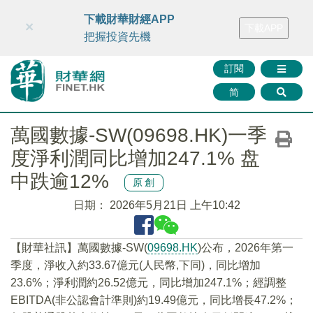
財華智庫網
FINTV
FINMETA
財華證券
媒體矩陣
下載財華財經APP
×
下載APP
智庫沙龍
聯絡我們
把握投資先機
訂閱
简
萬國數據-SW(09698.HK)一季
度淨利潤同比增加247.1% 盘
中跌逾12%
原創
日期：
2026年5月21日 上午10:42
【財華社訊】萬國數據-SW(
09698.HK
)公布，2026年第一
季度，淨收入約33.67億元(人民幣,下同)，同比增加
23.6%；淨利潤約26.52億元，同比增加247.1%；經調整
EBITDA(非公認會計準則)約19.49億元，同比增長47.2%；