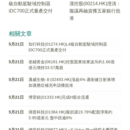
級自動駕駛域控制器
漢控股(00214.HK)澄清：
iDC700正式量產交付
擬議再融資獲五家銀行批
准
相關文章
5月21日
知行科技(01274.HK)L4級自動駕駛域控制器
iDC700正式量產交付
5月21日
老鋪黃金(06181.HK)控股股東徐東波斥約1.66億
港元增持33.57萬股
5月21日
邁威生物-Ｂ(02493.HK)漲超4% 邁衛健注射液增
加適應症補充申請獲批准
5月21日
博雷頓(01333.HK)完成H股全流通
5月21日
滴普科技(01384.HK)擬折讓19.78%配股淨筹約
3.95億港元 盤中跌逾8%
5月21日
​健世科技(09877.HK)LuX-Valve Plus研究大瓣環患