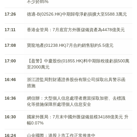
不少於85%
17:26
德適-B(02526.HK)中期歸母淨虧損擴大至5588.3萬元
17:11
香港金管局：7月底官方外匯儲備資產為4478億美元
17:08
寶龍地產(01238.HK)7月合約銷售額約5.5億元
17:00
【盈警】中慶股份(01855.HK)料中期除稅後虧損500萬
至2000萬元
16:46
浙江證監局對財通證券股份有限公司採取出具警示函
措施
16:36
網信辦：大型個人信息處理者應當採取加密、去標識
化等措施保障所處理個人信息安全
16:30
國家外匯局：7月末中國外匯儲備規模34188億美元 升
幅0.07%
16:24
山金國際：港股上市工作正常推進中