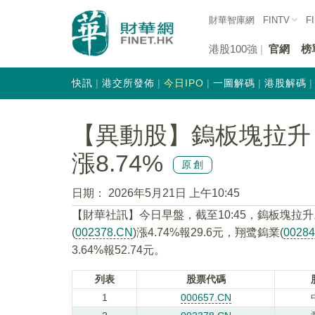
財華智庫網
FINTV
F
港股100強
官網
榜
快訊
港交所發佈
今日IPO
一圖解碼
港股解碼
【異動股】鎢板塊拉升，中
漲8.74%
原創
日期：
2026年5月21日 上午10:45
【財華社訊】今日早盤，截至10:45，鎢板塊拉升
(
002378.CN
)漲4.74%報29.6元，翔鹭鎢業(
0028
3.64%報52.74元。
列表
股票代碼
1
000657.CN