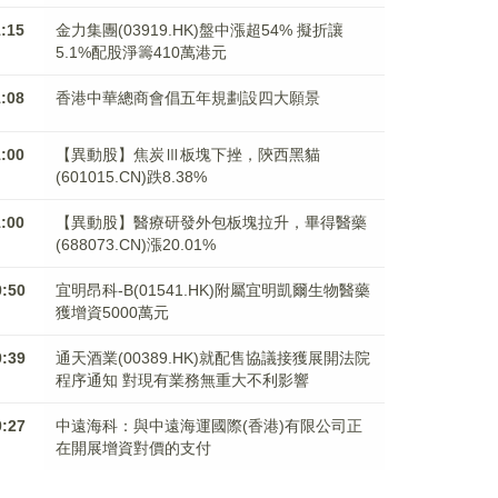
1:15
金力集團(03919.HK)盤中漲超54% 擬折讓
5.1%配股淨籌410萬港元
1:08
香港中華總商會倡五年規劃設四大願景
1:00
【異動股】焦炭Ⅲ板塊下挫，陝西黑貓
(601015.CN)跌8.38%
1:00
【異動股】醫療研發外包板塊拉升，畢得醫藥
(688073.CN)漲20.01%
0:50
宜明昂科-B(01541.HK)附屬宜明凱爾生物醫藥
獲增資5000萬元
0:39
通天酒業(00389.HK)就配售協議接獲展開法院
程序通知 對現有業務無重大不利影響
0:27
中遠海科：與中遠海運國際(香港)有限公司正
在開展增資對價的支付