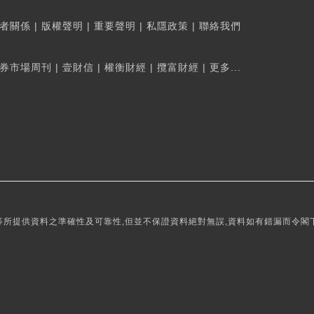
者關係
|
版權聲明
|
重要聲明
|
私隱政策
|
聯絡我們
券市場周刊
|
壹財信
|
權衡財經
|
攬富財經
|
更多...
所提供資料之準確性及可靠性,但並不保證資料絕對無誤,資料如有錯漏而令閣