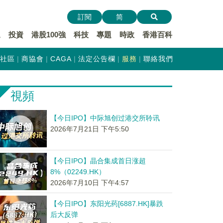
訂閱
简
遞
投資
港股100強
科技
專題
時政
香港百科
社區
商協會
CAGA
法定公告欄
服務
聯絡我們
視頻
【今日IPO】中际旭创过港交所聆讯
2026年7月21日 下午5:50
【今日IPO】晶合集成首日涨超
8%（02249.HK）
2026年7月10日 下午4:57
【今日IPO】东阳光药[6887.HK]暴跌
后大反弹