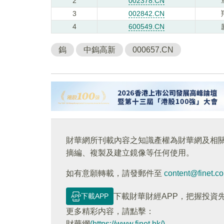
2
002378.CN
3
002842.CN
4
600549.CN
鎢
中鎢高新
000657.CN
財華網所刊載內容之知識產權為財華網及相
摘編、複製及建立鏡像等任何使用。
如有意願轉載，請發郵件至
content@finet.c
下載APP
下載財華財經APP，把握投資
更多精彩内容，請點擊：
財華網
(https://www.finet.hk/)