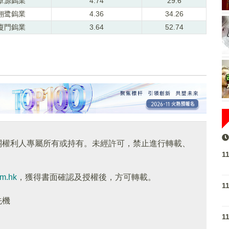
章源鎢業
4.74
29.6
翔鹭鎢業
4.36
34.26
廈門鎢業
3.64
52.74
關權利人專屬所有或持有。未經許可，禁止進行轉載、
1
om.hk
，獲得書面確認及授權後，方可轉載。
1
先機
1