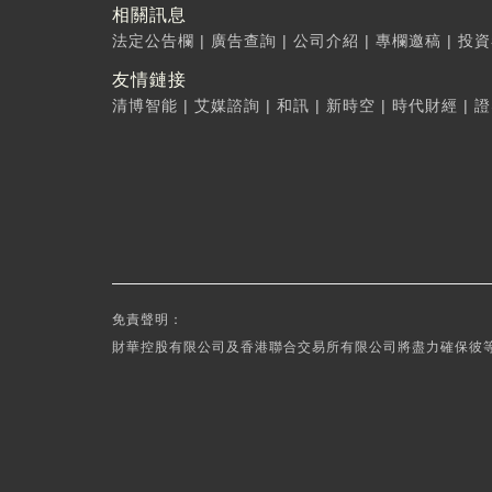
相關訊息
法定公告欄
|
廣告查詢
|
公司介紹
|
專欄邀稿
|
投資
友情鏈接
清博智能
|
艾媒諮詢
|
和訊
|
新時空
|
時代財經
|
證
免責聲明：
財華控股有限公司及香港聯合交易所有限公司將盡力確保彼等