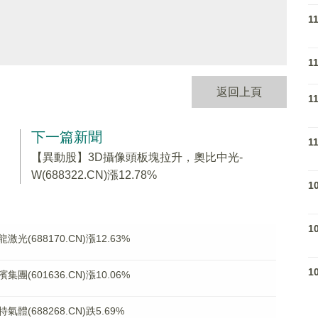
1
1
返回上頁
1
下一篇新聞
1
【異動股】3D攝像頭板塊拉升，奧比中光-
W(688322.CN)漲12.78%
1
1
688170.CN)漲12.63%
1
601636.CN)漲10.06%
688268.CN)跌5.69%