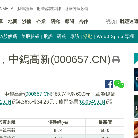
INMETA
財華證券
財華
媒體矩陣
財華
智庫沙龍
單
地圖
沙龍
企業
研究
顧問
合作
視頻
財經速
A股解碼
美股解碼
股評
研報
專訪
活動
Web3 Space專欄
鎢高新(000657.CN)
。中鎢高新(
000657.CN
)漲8.74%報60.0元，章源鎢業
42.CN
)漲4.36%報34.26元，廈門鎢業(
600549.CN
)漲
股票名稱
漲跌幅(%)
最新價
中鎢高新
8.74
60.0