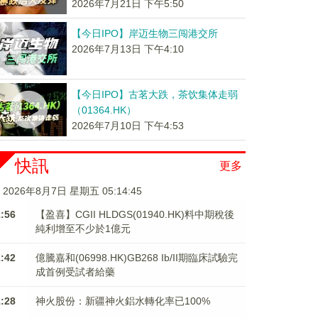
2026年7月21日 下午5:50
【今日IPO】岸迈生物三闯港交所
2026年7月13日 下午4:10
【今日IPO】古茗大跌，茶饮集体走弱
（01364.HK）
2026年7月10日 下午4:53
快訊
更多
2026年8月7日 星期五 05:14:46
1:56
【盈喜】CGII HLDGS(01940.HK)料中期稅後
純利增至不少於1億元
1:42
億騰嘉和(06998.HK)GB268 Ib/II期臨床試驗完
成首例受試者給藥
1:28
神火股份：新疆神火鋁水轉化率已100%