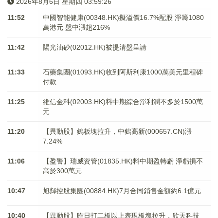
2026年8月6日 星期四 03:59:26
11:52
中國智能健康(00348.HK)擬溢價16.7%配股 淨籌1080
萬港元 ​​​​​​​盤中漲超216%
11:42
陽光油砂(02012.HK)被提清盤呈請
11:33
石藥集團(01093.HK)收到阿斯利康1000萬美元里程碑
付款
11:25
維信金科(02003.HK)料中期綜合淨利潤不多於1500萬
元
11:20
【異動股】鎢板塊拉升，中鎢高新(000657.CN)漲
7.24%
11:06
【盈警】瑞威資管(01835.HK)料中期盈轉虧 淨虧損不
高於300萬元
10:47
旭輝控股集團(00884.HK)7月合同銷售金額約6.1億元
10:40
【異動股】昨日打二板以上表現板塊拉升，欣天科技