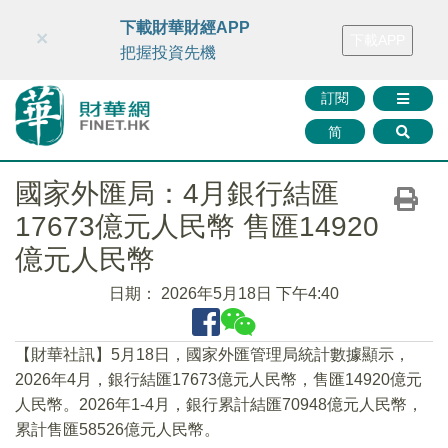
財華智庫網
FINTV
FINMETA
財華證券
媒體矩陣
下載財華財經APP
×
下載APP
智庫沙龍
聯絡我們
把握投資先機
訂閱
简
國家外匯局：4月銀行結匯
17673億元人民幣 售匯14920
億元人民幣
日期：
2026年5月18日 下午4:40
【財華社訊】5月18日，國家外匯管理局統計數據顯示，
2026年4月，銀行結匯17673億元人民幣，售匯14920億元
人民幣。2026年1-4月，銀行累計結匯70948億元人民幣，
累計售匯58526億元人民幣。