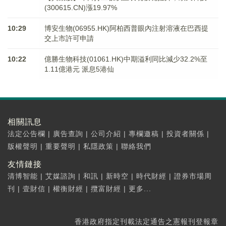
(300615.CN)漲19.97%
10:29
博安生物(06955.HK)阿柏西普眼內注射溶液在巴西提
交上市許可申請
10:22
億勝生物科技(01061.HK)中期溢利同比減少32.2%至
1.11億港元 派息5港仙
相關訊息
法定公告欄
|
廣告查詢
|
公司介紹
|
專欄邀稿
|
投資者關係
|
版權聲明
|
重要聲明
|
私隱政策
|
聯絡我們
友情鏈接
清博智能
|
艾媒諮詢
|
和訊
|
新時空
|
時代財經
|
證券市場周
刊
|
壹財信
|
權衡財經
|
攬富財經
|
更多...
香港政府指定刊載法定通告之憲報刊登報章