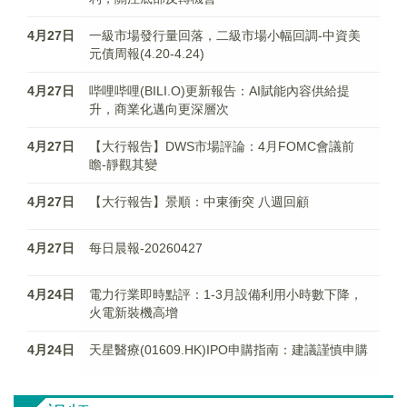
4月27日
一級市場發行量回落，二級市場小幅回調-中資美
元債周報(4.20-4.24)
4月27日
哔哩哔哩(BILI.O)更新報告：AI賦能內容供給提
升，商業化邁向更深層次
4月27日
【大行報告】DWS市場評論：4月FOMC會議前
瞻-靜觀其變
4月27日
【大行報告】景順：中東衝突 八週回顧
4月27日
每日晨報-20260427
4月24日
電力行業即時點評：1-3月設備利用小時數下降，
火電新裝機高增
4月24日
天星醫療(01609.HK)IPO申購指南：建議謹慎申購