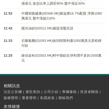
億港元 派息比率上調至90% 盤中漲近30%
11:52
中國智能健康(00348.HK)擬溢價16.7%配股 淨籌1080
萬港元 ​​​​​​​盤中漲超216%
11:42
陽光油砂(02012.HK)被提清盤呈請
11:33
石藥集團(01093.HK)收到阿斯利康1000萬美元里程碑
付款
11:25
維信金科(02003.HK)料中期綜合淨利潤不多於1500萬
元
相關訊息
法定公告欄
|
廣告查詢
|
公司介紹
|
專欄邀稿
|
投資者關係
|
版權聲明
|
重要聲明
|
私隱政策
|
聯絡我們
友情鏈接