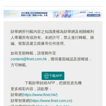
財華網所刊載內容之知識產權為財華網及相關權利
人專屬所有或持有。未經許可，禁止進行轉載、摘
編、複製及建立鏡像等任何使用。
如有意願轉載，請發郵件至
content@finet.com.hk
，獲得書面確認及授權後，
方可轉載。
下載APP
下載財華財經APP，把握投資先機
更多精彩内容，請點擊：
財華網
(https://www.finet.hk/)
財華智庫網
(https://www.finet.com.cn)