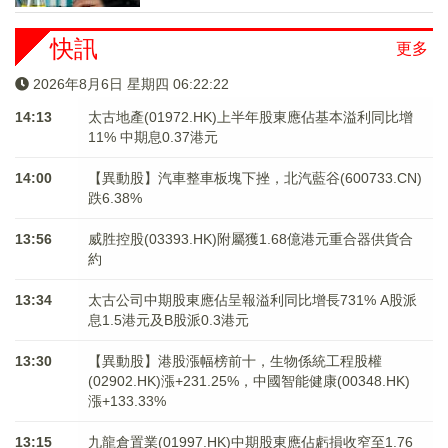
快訊
更多
2026年8月6日 星期四 06:22:23
14:13
太古地產(01972.HK)上半年股東應佔基本溢利同比增
11% 中期息0.37港元
14:00
【異動股】汽車整車板塊下挫，北汽藍谷(600733.CN)
跌6.38%
13:56
威胜控股(03393.HK)附屬獲1.68億港元重合器供貨合
約
13:34
太古公司中期股東應佔呈報溢利同比增長731% A股派
息1.5港元及B股派0.3港元
13:30
【異動股】港股漲幅榜前十，生物係統工程股權
(02902.HK)漲+231.25%，中國智能健康(00348.HK)
漲+133.33%
13:15
九龍倉置業(01997.HK)中期股東應佔虧損收窄至1.76