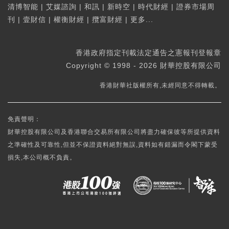
清博智能
|
艾媒諮詢
|
和訊
|
新時空
|
時代財經
|
證券市場周
刊
|
壹財信
|
權衡財經
|
攬富財經
|
更多...
香港政府指定刊載法定通告之憲報刊登報章
Copyright © 1998 - 2026 財華控股有限公司
香港財華社版權所有,未經同意不得轉載。
免責聲明：
財華控股有限公司及香港聯合交易所有限公司將盡力確保彼等所提供資料
之準確性及可靠性,但並不保證資料絕對無誤,資料如有錯漏而令閣下蒙受
損失,本公司概不負責。