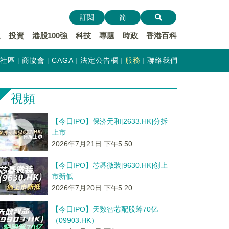
訂閱
简
遞
投資
港股100強
科技
專題
時政
香港百科
社區
商協會
CAGA
法定公告欄
服務
聯絡我們
視頻
【今日IPO】保济元和[2633.HK]分拆
上市
2026年7月21日 下午5:50
【今日IPO】芯碁微装[9630.HK]创上
市新低
2026年7月20日 下午5:20
【今日IPO】天数智芯配股筹70亿
（09903.HK）