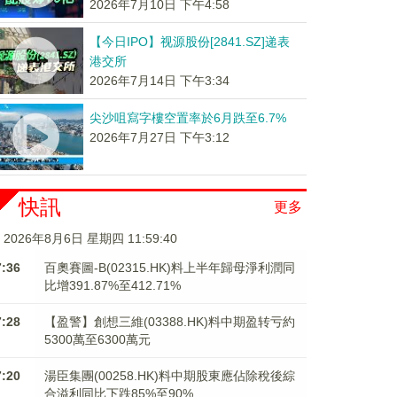
2026年7月10日 下午4:58
【今日IPO】视源股份[2841.SZ]递表
港交所
2026年7月14日 下午3:34
尖沙咀寫字樓空置率於6月跌至6.7%
2026年7月27日 下午3:12
快訊
更多
2026年8月6日 星期四 11:59:41
7:36
百奧賽圖-B(02315.HK)料上半年歸母淨利潤同
比增391.87%至412.71%
7:28
【盈警】創想三維(03388.HK)料中期盈转亏約
5300萬至6300萬元
7:20
湯臣集團(00258.HK)料中期股東應佔除稅後綜
合溢利同比下跌85%至90%