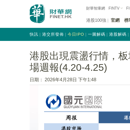
財華智庫網
FINTV
F
港股100強
官網
榜
快訊
港交所發佈
今日IPO
一圖解碼
港股解碼
港股出現震盪行情，板
場週報(4.20-4.25)
日期：
2026年4月28日 下午1:48