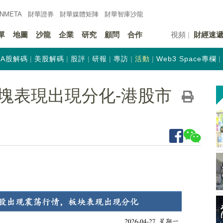
INMETA
財華證券
財華
媒體矩陣
財華
智庫沙龍
單
地圖
沙龍
企業
研究
顧問
合作
視頻
財經速
A股解碼
美股解碼
股評
研報
專訪
活動
Web3 Space專欄
塊表現出現分化-港股市