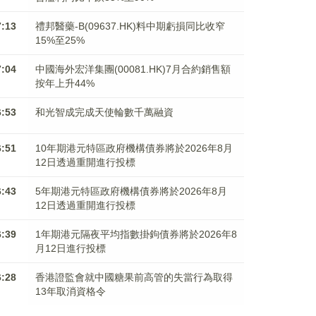
7:13
禮邦醫藥-B(09637.HK)料中期虧損同比收窄
15%至25%
7:04
中國海外宏洋集團(00081.HK)7月合約銷售額
按年上升44%
6:53
和光智成完成天使輪數千萬融資
6:51
10年期港元特區政府機構債券將於2026年8月
12日透過重開進行投標
6:43
5年期港元特區政府機構債券將於2026年8月
12日透過重開進行投標
6:39
1年期港元隔夜平均指數掛鉤債券將於2026年8
月12日進行投標
6:28
香港證監會就中國糖果前高管的失當行為取得
13年取消資格令