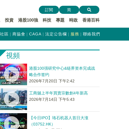
訂閱
简
遞
投資
港股100強
科技
專題
時政
香港百科
社區
商協會
CAGA
法定公告欄
服務
聯絡我們
視頻
港股100强研究中心&链界资本完成战
略合作签约
2026年7月20日 下午2:42
工商舖上半年買賣宗數創4年新高
2026年7月14日 下午5:43
【今日IPO】珞石机器人首日大涨
（03752.HK）