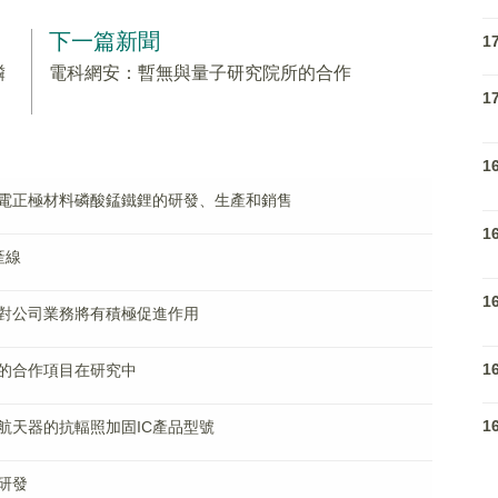
下一篇新聞
1
磷
電科網安：暫無與量子研究院所的合作
1
1
電正極材料磷酸錳鐵鋰的研發、生產和銷售
1
產線
1
對公司業務將有積極促進作用
1
的合作項目在研究中
1
航天器的抗輻照加固IC產品型號
研發