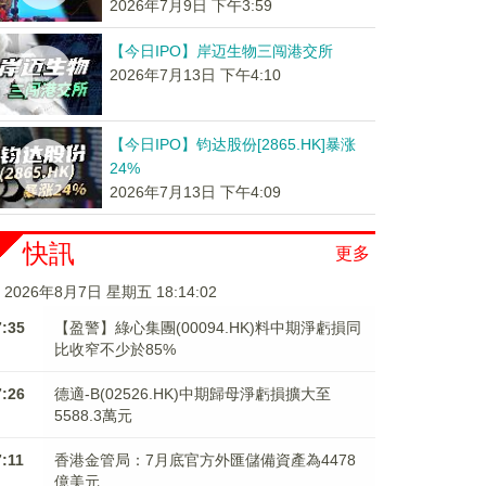
2026年7月9日 下午3:59
【今日IPO】岸迈生物三闯港交所
2026年7月13日 下午4:10
【今日IPO】钧达股份[2865.HK]暴涨
24%
2026年7月13日 下午4:09
快訊
更多
2026年8月7日 星期五 18:14:02
7:35
【盈警】綠心集團(00094.HK)料中期淨虧損同
比收窄不少於85%
7:26
德適-B(02526.HK)中期歸母淨虧損擴大至
5588.3萬元
7:11
香港金管局：7月底官方外匯儲備資產為4478
億美元