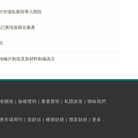
於市場拓展與導入階段
品已實現規模化量產
天
池極片制造及新材料制備為主
者關係
|
版權聲明
|
重要聲明
|
私隱政策
|
聯絡我們
券市場周刊
|
壹財信
|
權衡財經
|
攬富財經
|
更多...