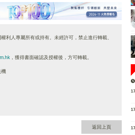
關權利人專屬所有或持有。未經許可，禁止進行轉載、
om.hk
，獲得書面確認及授權後，方可轉載。
先機
1
1
返回上頁
1