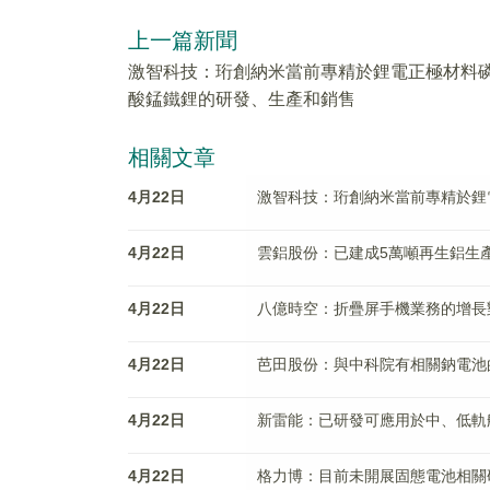
上一篇新聞
激智科技：珩創納米當前專精於鋰電正極材料
酸錳鐵鋰的研發、生產和銷售
相關文章
4月22日
激智科技：珩創納米當前專精於鋰
4月22日
雲鋁股份：已建成5萬噸再生鋁生
4月22日
八億時空：折疊屏手機業務的增長
4月22日
芭田股份：與中科院有相關鈉電池
4月22日
新雷能：已研發可應用於中、低軌
4月22日
格力博：目前未開展固態電池相關