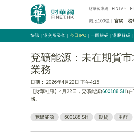
財華智庫網
FINTV
F
港股100強
官網
榜
快訊
港交所發佈
今日IPO
一圖解碼
港股解碼
兗礦能源：未在期貨市
業務
日期：
2026年4月22日 下午4:15
【財華社訊】4月22日，兗礦能源(
600188.SH
)
務。
兗礦能源
600188.SH
期貨
甲醇