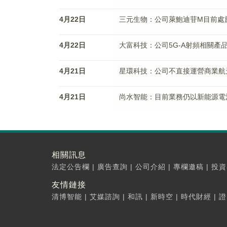
4月22日
三元生物：公司萊鮑迪苷M目前處
4月22日
大富科技：公司5G-A射頻相關產
4月21日
星環科技：公司不直接運營商業航
4月21日
尚水智能：目前業務仍以新能源電
相關訊息
法定公告欄
|
廣告查詢
|
公司介紹
|
專欄邀稿
|
投資
友情鏈接
清博智能
|
艾媒諮詢
|
和訊
|
新時空
|
時代財經
|
證