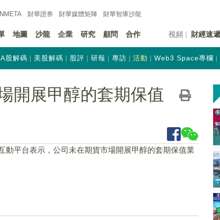
INMETA
財華證券
財華
媒體矩陣
財華
智庫沙龍
單
地圖
沙龍
企業
研究
顧問
合作
視頻
財經速
A股解碼
美股解碼
股評
研報
專訪
活動
Web3 Space專欄
場開展甲醇的套期保值
在互動平台表示，公司未在期貨市場開展甲醇的套期保值業