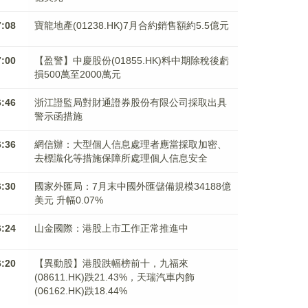
7:08
寶龍地產(01238.HK)7月合約銷售額約5.5億元
7:00
【盈警】中慶股份(01855.HK)料中期除稅後虧
損500萬至2000萬元
6:46
浙江證監局對財通證券股份有限公司採取出具
警示函措施
6:36
網信辦：大型個人信息處理者應當採取加密、
去標識化等措施保障所處理個人信息安全
6:30
國家外匯局：7月末中國外匯儲備規模34188億
美元 升幅0.07%
6:24
山金國際：港股上市工作正常推進中
6:20
【異動股】港股跌幅榜前十，九福來
(08611.HK)跌21.43%，天瑞汽車内飾
(06162.HK)跌18.44%