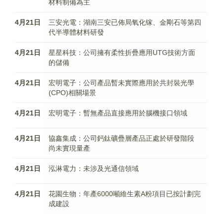
材料制備為主
4月21日
三安光電：湖南三安已佈局氧化镓、金剛石等第四
代半導體材料研發
4月21日
星星科技：公司擁有柔性折疊應用UTG技術方面
的儲備
4月21日
宏明電子：公司產品暫未實際應用於共封裝光學
(CPO)相關場景
4月21日
宏明電子：暫無產品直接應用於腦機接口領域
4月21日
協鑫集成：公司鈣鈦礦疊層產品正處於研發階段
尚未實現量產
4月21日
泓淋電力：未涉及光通信領域
4月21日
花園生物：年產6000噸維生素A粉項目已按計劃完
成建設