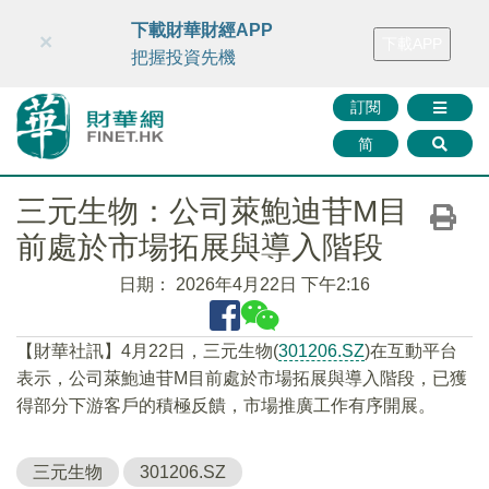
財華智庫網
FINTV
FINMETA
財華證券
媒體矩陣
下載財華財經APP
×
下載APP
智庫沙龍
聯絡我們
把握投資先機
訂閱
简
三元生物：公司萊鮑迪苷M目
前處於市場拓展與導入階段
日期：
2026年4月22日 下午2:16
【財華社訊】4月22日，三元生物(
301206.SZ
)在互動平台
表示，公司萊鮑迪苷M目前處於市場拓展與導入階段，已獲
得部分下游客戶的積極反饋，市場推廣工作有序開展。
三元生物
301206.SZ