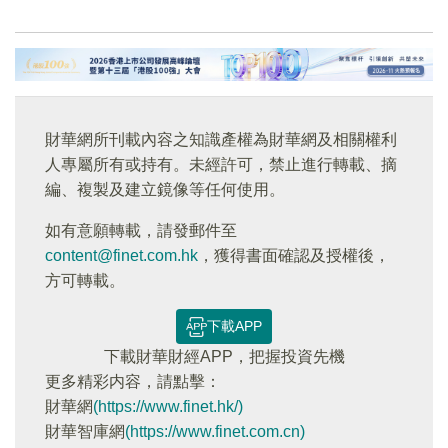
財華網所刊載內容之知識產權為財華網及相關權利
人專屬所有或持有。未經許可，禁止進行轉載、摘
編、複製及建立鏡像等任何使用。
如有意願轉載，請發郵件至
content@finet.com.hk
，獲得書面確認及授權後，
方可轉載。
下載APP
下載財華財經APP，把握投資先機
更多精彩内容，請點擊：
財華網
(https://www.finet.hk/)
財華智庫網
(https://www.finet.com.cn)