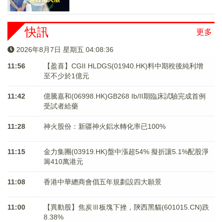
快訊
更多
2026年8月7日 星期五 04:08:37
11:56
【盈喜】CGII HLDGS(01940.HK)料中期稅後純利增
至不少於1億元
11:42
億騰嘉和(06998.HK)GB268 Ib/II期臨床試驗完成首例
受試者給藥
11:28
神火股份：新疆神火鋁水轉化率已100%
11:15
金力集團(03919.HK)盤中漲超54% 擬折讓5.1%配股淨
籌410萬港元
11:08
香港中華總商會倡五年規劃設四大願景
11:00
【異動股】焦炭Ⅲ板塊下挫，陝西黑貓(601015.CN)跌
8.38%