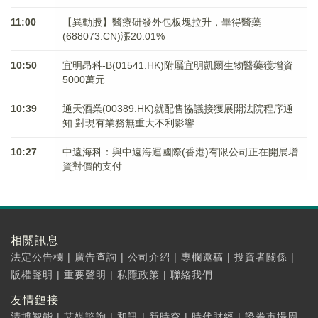
11:00
【異動股】醫療研發外包板塊拉升，畢得醫藥
(688073.CN)漲20.01%
10:50
宜明昂科-B(01541.HK)附屬宜明凱爾生物醫藥獲增資
5000萬元
10:39
通天酒業(00389.HK)就配售協議接獲展開法院程序通
知 對現有業務無重大不利影響
10:27
中遠海科：與中遠海運國際(香港)有限公司正在開展增
資對價的支付
相關訊息
法定公告欄
|
廣告查詢
|
公司介紹
|
專欄邀稿
|
投資者關係
|
版權聲明
|
重要聲明
|
私隱政策
|
聯絡我們
友情鏈接
清博智能
|
艾媒諮詢
|
和訊
|
新時空
|
時代財經
|
證券市場周