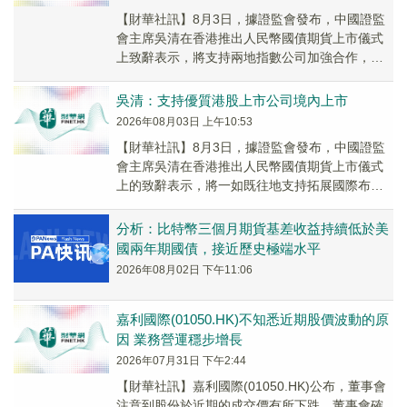
【財華社訊】8月3日，據證監會發布，中國證監
會主席吳清在香港推出人民幣國債期貨上市儀式
上致辭表示，將支持兩地指數公司加強合作，推
出更多基於中國資產的指數，推動兩地行業機構
推出更多...
吳清：支持優質港股上市公司境內上市
2026年08月03日 上午10:53
【財華社訊】8月3日，據證監會發布，中國證監
會主席吳清在香港推出人民幣國債期貨上市儀式
上的致辭表示，將一如既往地支持拓展國際布局
的境內企業赴港上市，支持優質港股上市公司境
內上市，...
分析：比特幣三個月期貨基差收益持續低於美
國兩年期國債，接近歷史極端水平
2026年08月02日 下午11:06
嘉利國際(01050.HK)不知悉近期股價波動的原
因 業務營運穩步增長
2026年07月31日 下午2:44
【財華社訊】嘉利國際(01050.HK)公布，董事會
注意到股份於近期的成交價有所下跌。董事會確