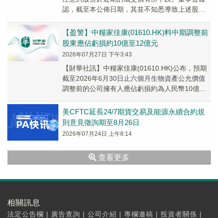
認，截至本公佈日期，其並不知悉導致上述股價
波動的任何具體原因，亦不知悉任何尚未公佈
而...
【盈警】中糧家佳康(01610.HK)料中期調整前
股東應佔虧損約10億至12億元
2026年07月27日 下午3:43
【財華社訊】中糧家佳康(01610.HK)公布，預期
截至2026年6月30日止六個月生物資產公允價值
調整前的公司擁有人應佔虧損約為人民幣10億元
至人民幣12億元(未經審核)，20...
美CFTC延長24/7期貨交易及能源永續合約規
則意見徵詢期至8月26日
2026年07月24日 上午8:14
查看更多
相關訊息
法定公告欄
|
廣告查詢
|
公司介紹
|
專欄邀稿
|
投資者關係
|