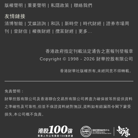
版權聲明
|
重要聲明
|
私隱政策
|
聯絡我們
友情鏈接
清博智能
|
艾媒諮詢
|
和訊
|
新時空
|
時代財經
|
證券市場周
刊
|
壹財信
|
權衡財經
|
攬富財經
|
更多...
香港政府指定刊載法定通告之憲報刊登報章
Copyright © 1998 - 2026 財華控股有限公司
香港財華社版權所有,未經同意不得轉載。
免責聲明：
財華控股有限公司及香港聯合交易所有限公司將盡力確保彼等所提供資料
之準確性及可靠性,但並不保證資料絕對無誤,資料如有錯漏而令閣下蒙受
損失,本公司概不負責。