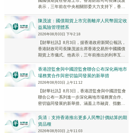
國國債期貨在香港上市。香港財政司司長陳茂波
表示，三年前在中央相關部委大力支持下，香港
推出利率互換通，讓境外投資者可更便利地管理
人民幣利...
陳茂波：國債期貨上市完善離岸人民幣固定收
益風險管理體系
2026年08月03日 下午2:18
【財華社訊】8月3日，据香港政府新聞公報訊，
香港財政司司長陳茂波出席香港交易所中國國債
期貨上市儀式。他表示，三年前推出的利率互換
通讓境外投資者可以更便利地管理人民幣利率風
險，今天...
香港證監會與中國證監會聯合公布深化兩地市
場務實合作與密切協同發展的新舉措
2026年08月03日 上午11:12
【財華社訊】8月3日，香港證監會與中國證監會
聯合公布一系列進一步深化兩地市場務實合作、
密切協同發展的新舉措。涵蓋上市融資、指數合
作、期貨產品、交易所買賣基金、金融機構國際
化、綠色...
吳清：支持香港推出更多人民幣計價結算的期
貨品種
2026年08月03日 上午11:03