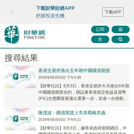
財華智庫網
FINTV
FINMETA
財華證券
媒體矩陣
下載財華財經APP
×
下載APP
智庫沙龍
聯絡我們
把握投資先機
訂閱
简
搜尋結果
香港交易所推出五年期中國國債期貨
2026年08月03日 下午4:38
【財華社訊】8月3日，香港交易所今天推出5年期
中國國債期貨合約，標誌著香港固定收益及貨幣
(FIC)生態圈發展邁出重要一步，並進一步推動香
港離岸人民幣市場發展。在今天舉行的中國國
債...
陳茂波：國債期貨上市具戰略意義
2026年08月03日 下午4:11
【財華社訊】8月3日，據香港政府新聞網訊，中