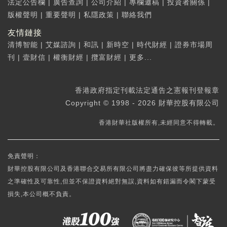
法定公告欄
|
廣告查詢
|
公司介紹
|
專欄邀稿
|
投資者關係
|
版權聲明
|
重要聲明
|
私隱政策
|
聯絡我們
友情鏈接
清博智能
|
艾媒諮詢
|
和訊
|
新時空
|
時代財經
|
證券市場周
刊
|
壹財信
|
權衡財經
|
攬富財經
|
更多...
香港政府指定刊載法定通告之憲報刊登報章
Copyright © 1998 - 2026 財華控股有限公司
香港財華社版權所有,未經同意不得轉載。
免責聲明：
財華控股有限公司及香港聯合交易所有限公司將盡力確保彼等所提供資料
之準確性及可靠性,但並不保證資料絕對無誤,資料如有錯漏而令閣下蒙受
損失,本公司概不負責。