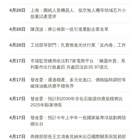
4月20日
上海：圍繞人形機器人、低空無人機等領域芯片小
批量試產需求
4月20日
陳茂波：​將公佈新一批引進重點企業名單
4月20日
工信部等部門：扎實推進光伏行業「反內卷」工作​
4月17日
市場監管總局依法對7家電商平台 「幽靈外賣」系
列案作出行政處罰 共處罰沒款35.97億元
4月17日
發改委：通過穩產、多元化進口、價格臨時調控等
確保油氣供應平穩有序
4月17日
發改委：預計到2030年非化石能源供應規模將比
2025年顯著增長
4月17日
發改委：預計今年上半年一批國家級專項規劃將陸
續出台
4月17日
商務部部長王文濤會見納米比亞國際關系與貿易部