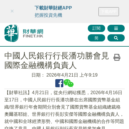
財華智庫網
FINTV
FINMETA
財華證券
媒體矩陣
下載財華財經APP
×
下載APP
智庫沙龍
聯絡我們
把握投資先機
訂閱
简
中國人民銀行行長潘功勝會見
國際金融機構負責人
日期：
2026年4月21日 上午9:19
【財華社訊】4月21日，從央行網站獲悉，2026年4月16日
至17日，中國人民銀行行長潘功勝在出席國際貨幣基金組
織/世界銀行年會期間分別會見了國際貨幣基金組織總裁格
奧爾基耶娃、世界銀行行長彭安傑等國際金融機構負責人，
就中國和全球經濟形勢、中國和國際金融機構的合作等問題
交換了意見。中國人民銀行副行長宣昌能參加會見。