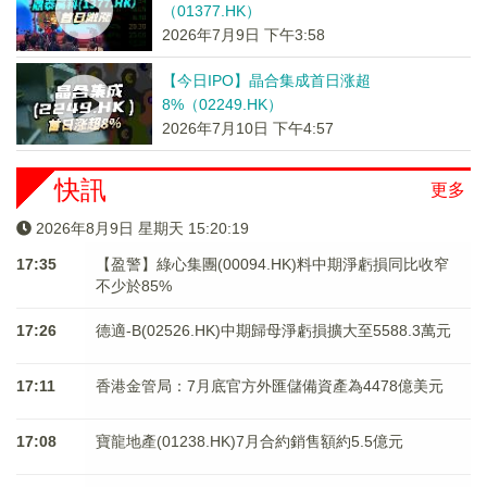
（01377.HK）
2026年7月9日 下午3:58
【今日IPO】晶合集成首日涨超
8%（02249.HK）
2026年7月10日 下午4:57
快訊
更多
2026年8月9日 星期天 15:20:19
17:35
【盈警】綠心集團(00094.HK)料中期淨虧損同比收窄
不少於85%
17:26
德適-B(02526.HK)中期歸母淨虧損擴大至5588.3萬元
17:11
香港金管局：7月底官方外匯儲備資產為4478億美元
17:08
寶龍地產(01238.HK)7月合約銷售額約5.5億元