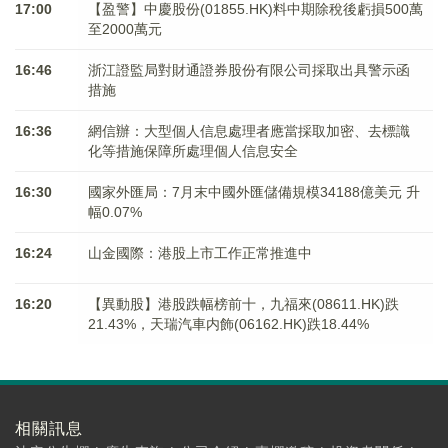
17:00
【盈警】中慶股份(01855.HK)料中期除稅後虧損500萬
至2000萬元
16:46
浙江證監局對財通證券股份有限公司採取出具警示函
措施
16:36
網信辦：大型個人信息處理者應當採取加密、去標識
化等措施保障所處理個人信息安全
16:30
國家外匯局：7月末中國外匯儲備規模34188億美元 升
幅0.07%
16:24
山金國際：港股上市工作正常推進中
16:20
【異動股】港股跌幅榜前十，九福來(08611.HK)跌
21.43%，天瑞汽車内飾(06162.HK)跌18.44%
相關訊息