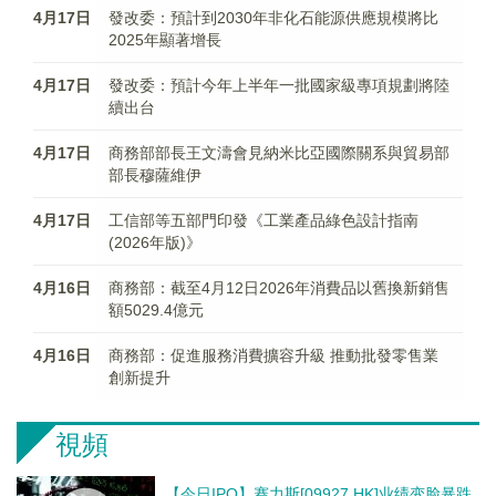
4月17日
發改委：預計到2030年非化石能源供應規模將比
2025年顯著增長
4月17日
發改委：預計今年上半年一批國家級專項規劃將陸
續出台
4月17日
商務部部長王文濤會見納米比亞國際關系與貿易部
部長穆薩維伊
4月17日
工信部等五部門印發《工業產品綠色設計指南
(2026年版)》
4月16日
商務部：截至4月12日2026年消費品以舊換新銷售
額5029.4億元
4月16日
商務部：促進服務消費擴容升級 推動批發零售業
創新提升
視頻
【今日IPO】赛力斯[09927.HK]业绩变脸暴跌