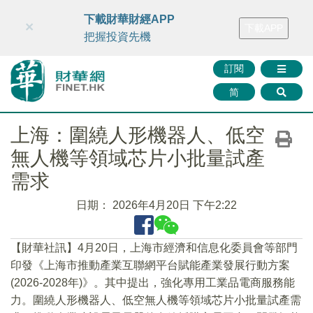
財華智庫網
FINTV
FINMETA
財華證券
媒體矩陣
下載財華財經APP
×
下載APP
智庫沙龍
聯絡我們
把握投資先機
訂閱
简
上海：圍繞人形機器人、低空
無人機等領域芯片小批量試產
需求
日期：
2026年4月20日 下午2:22
​【財華社訊】4月20日，上海市經濟和信息化委員會等部門
印發《上海市推動產業互聯網平台賦能產業發展行動方案
(2026-2028年)》。其中提出，強化專用工業品電商服務能
力。圍繞人形機器人、低空無人機等領域芯片小批量試產需