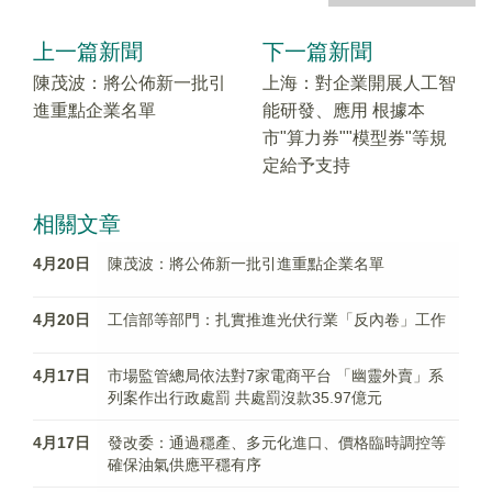
上一篇新聞
下一篇新聞
陳茂波：​將公佈新一批引
上海：對企業開展人工智
進重點企業名單
能研發、應用 根據本
市"算力券""模型券"等規
定給予支持
相關文章
4月20日
陳茂波：​將公佈新一批引進重點企業名單
4月20日
工信部等部門：扎實推進光伏行業「反內卷」工作​
4月17日
市場監管總局依法對7家電商平台 「幽靈外賣」系
列案作出行政處罰 共處罰沒款35.97億元
4月17日
發改委：通過穩產、多元化進口、價格臨時調控等
確保油氣供應平穩有序