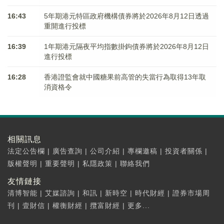
16:43
5年期港元特區政府機構債券將於2026年8月12日透過
重開進行投標
16:39
1年期港元隔夜平均指數掛鉤債券將於2026年8月12日
進行投標
16:28
香港證監會就中國糖果前高管的失當行為取得13年取
消資格令
相關訊息
法定公告欄
|
廣告查詢
|
公司介紹
|
專欄邀稿
|
投資者關係
|
版權聲明
|
重要聲明
|
私隱政策
|
聯絡我們
友情鏈接
清博智能
|
艾媒諮詢
|
和訊
|
新時空
|
時代財經
|
證券市場周
刊
|
壹財信
|
權衡財經
|
攬富財經
|
更多...