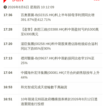
2026年8月6日 星期四 10:12:09
17:36
百奧賽圖-B(02315.HK)料上半年歸母淨利潤同比增
391.87%至412.71%
17:28
【盈警】創想三維(03388.HK)料中期盈转亏約5300萬
至6300萬元
17:20
湯臣集團(00258.HK)料中期股東應佔除稅後綜合溢利
同比下跌85%至90%
17:13
禮邦醫藥-B(09637.HK)料中期虧損同比收窄15%至
25%
17:04
中國海外宏洋集團(00081.HK)7月合約銷售額按年上升
44%
16:53
和光智成完成天使輪數千萬融資
16:51
10年期港元特區政府機構債券將於2026年8月12日透
過重開進行投標