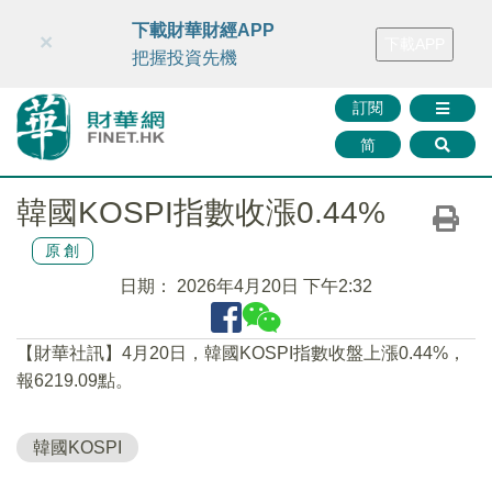
財華智庫網
FINTV
FINMETA
財華證券
媒體矩陣
下載財華財經APP
×
下載APP
智庫沙龍
聯絡我們
把握投資先機
訂閱
简
韓國KOSPI指數收漲0.44%
原創
日期：
2026年4月20日 下午2:32
【財華社訊】4月20日，韓國KOSPI指數收盤上漲0.44%，
報6219.09點。
韓國KOSPI