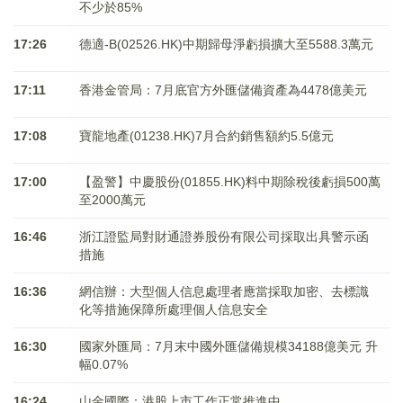
不少於85%
17:26
德適-B(02526.HK)中期歸母淨虧損擴大至5588.3萬元
17:11
香港金管局：7月底官方外匯儲備資產為4478億美元
17:08
寶龍地產(01238.HK)7月合約銷售額約5.5億元
17:00
【盈警】中慶股份(01855.HK)料中期除稅後虧損500萬
至2000萬元
16:46
浙江證監局對財通證券股份有限公司採取出具警示函
措施
16:36
網信辦：大型個人信息處理者應當採取加密、去標識
化等措施保障所處理個人信息安全
16:30
國家外匯局：7月末中國外匯儲備規模34188億美元 升
幅0.07%
16:24
山金國際：港股上市工作正常推進中