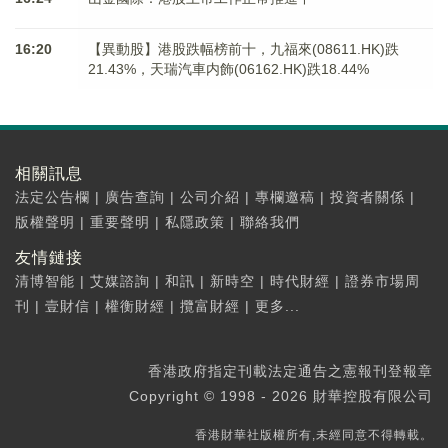
16:20
【異動股】港股跌幅榜前十，九福來(08611.HK)跌
21.43%，天瑞汽車内飾(06162.HK)跌18.44%
相關訊息
法定公告欄
|
廣告查詢
|
公司介紹
|
專欄邀稿
|
投資者關係
|
版權聲明
|
重要聲明
|
私隱政策
|
聯絡我們
友情鏈接
清博智能
|
艾媒諮詢
|
和訊
|
新時空
|
時代財經
|
證券市場周
刊
|
壹財信
|
權衡財經
|
攬富財經
|
更多...
香港政府指定刊載法定通告之憲報刊登報章
Copyright © 1998 - 2026 財華控股有限公司
香港財華社版權所有,未經同意不得轉載。