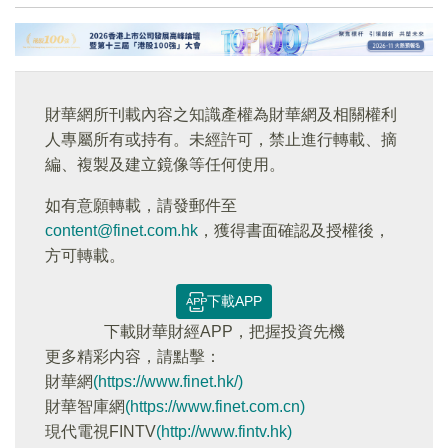
財華網所刊載內容之知識產權為財華網及相關權利
人專屬所有或持有。未經許可，禁止進行轉載、摘
編、複製及建立鏡像等任何使用。
如有意願轉載，請發郵件至
content@finet.com.hk
，獲得書面確認及授權後，
方可轉載。
下載APP
下載財華財經APP，把握投資先機
更多精彩内容，請點擊：
財華網
(https://www.finet.hk/)
財華智庫網
(https://www.finet.com.cn)
現代電視FINTV
(http://www.fintv.hk)