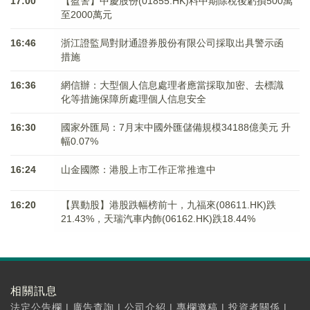
17:00
【盈警】中慶股份(01855.HK)料中期除稅後虧損500萬
至2000萬元
16:46
浙江證監局對財通證券股份有限公司採取出具警示函
措施
16:36
網信辦：大型個人信息處理者應當採取加密、去標識
化等措施保障所處理個人信息安全
16:30
國家外匯局：7月末中國外匯儲備規模34188億美元 升
幅0.07%
16:24
山金國際：港股上市工作正常推進中
16:20
【異動股】港股跌幅榜前十，九福來(08611.HK)跌
21.43%，天瑞汽車内飾(06162.HK)跌18.44%
相關訊息
法定公告欄
|
廣告查詢
|
公司介紹
|
專欄邀稿
|
投資者關係
|