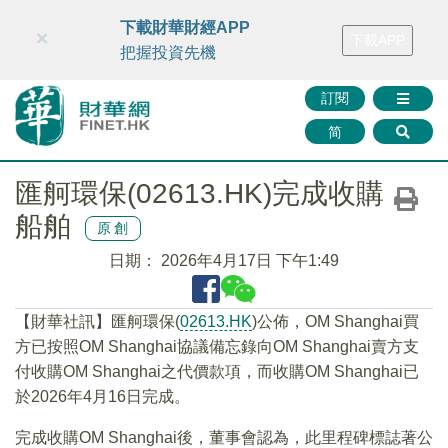
財華智庫網
FINTV
FINMETA
財華證券
媒體矩陣
下載財華財經APP
×
下載APP
智庫沙龍
聯絡我們
把握投資先機
訂閱
简
匯舸環保(02613.HK)完成收購
船舶
原創
日期：
2026年4月17日 下午1:49
【財華社訊】匯舸環保(
02613.HK
)公佈，OM Shanghai買
方已按照OM Shanghai協議備忘錄向OM Shanghai賣方支
付收購OM Shanghai之代價款項，而收購OM Shanghai已
於2026年4月16日完成。
完成收購OM Shanghai後，董事會認為，此里程碑標誌著公