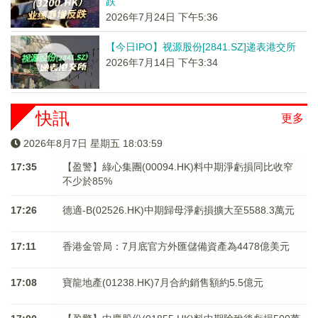
跌
2026年7月24日 下午5:36
【今日IPO】视源股份[2841.SZ]递表港交所
2026年7月14日 下午3:34
快訊
更多
2026年8月7日 星期五 18:03:59
17:35
【盈警】綠心集團(00094.HK)料中期淨虧損同比收窄
不少於85%
17:26
德適-B(02526.HK)中期歸母淨虧損擴大至5588.3萬元
17:11
香港金管局：7月底官方外匯儲備資產為4478億美元
17:08
寶龍地產(01238.HK)7月合約銷售額約5.5億元