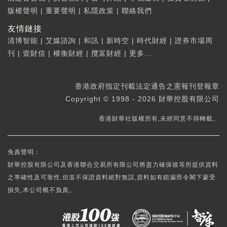
版權聲明
|
重要聲明
|
私隱政策
|
聯絡我們
友情鏈接
清博智能
|
艾媒諮詢
|
和訊
|
新時空
|
時代財經
|
證券市場周
刊
|
壹財信
|
權衡財經
|
攬富財經
|
更多...
香港政府指定刊載法定通告之憲報刊登報章
Copyright © 1998 - 2026 財華控股有限公司
香港財華社版權所有,未經同意不得轉載。
免責聲明：
財華控股有限公司及香港聯合交易所有限公司將盡力確保彼等所提供資料
之準確性及可靠性,但並不保證資料絕對無誤,資料如有錯漏而令閣下蒙受
損失,本公司概不負責。