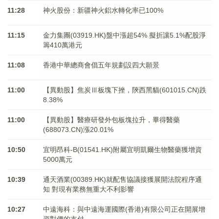
11:28
神火股份：新疆神火鋁水轉化率已100%
11:15
金力集團(03919.HK)盤中漲超54% 擬折讓5.1%配股淨
籌410萬港元
11:08
香港中華總商會倡五年規劃設四大願景
11:00
【異動股】焦炭Ⅲ板塊下挫，陝西黑貓(601015.CN)跌
8.38%
11:00
【異動股】醫療研發外包板塊拉升，畢得醫藥
(688073.CN)漲20.01%
10:50
宜明昂科-B(01541.HK)附屬宜明凱爾生物醫藥獲增資
5000萬元
10:39
通天酒業(00389.HK)就配售協議接獲展開法院程序通
知 對現有業務無重大不利影響
10:27
中遠海科：與中遠海運國際(香港)有限公司正在開展增