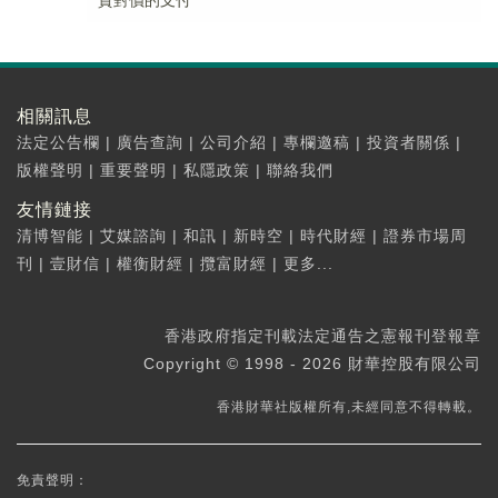
資對價的支付
相關訊息
法定公告欄
|
廣告查詢
|
公司介紹
|
專欄邀稿
|
投資者關係
|
版權聲明
|
重要聲明
|
私隱政策
|
聯絡我們
友情鏈接
清博智能
|
艾媒諮詢
|
和訊
|
新時空
|
時代財經
|
證券市場周
刊
|
壹財信
|
權衡財經
|
攬富財經
|
更多...
香港政府指定刊載法定通告之憲報刊登報章
Copyright © 1998 - 2026 財華控股有限公司
香港財華社版權所有,未經同意不得轉載。
免責聲明：