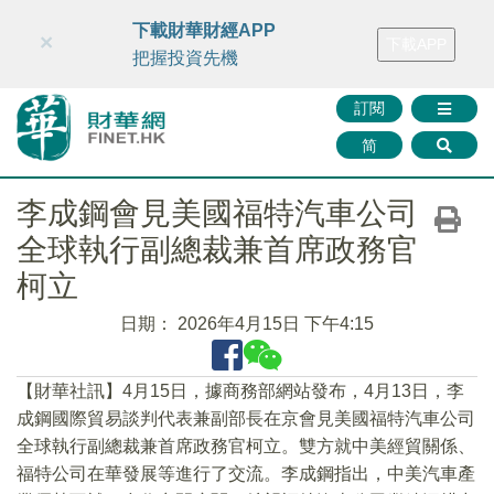
財華智庫網
FINTV
FINMETA
財華證券
媒體矩陣
下載財華財經APP
×
下載APP
智庫沙龍
聯絡我們
把握投資先機
訂閱
简
李成鋼會見美國福特汽車公司
全球執行副總裁兼首席政務官
柯立
日期：
2026年4月15日 下午4:15
【財華社訊】4月15日，據商務部網站發布，4月13日，李
成鋼國際貿易談判代表兼副部長在京會見美國福特汽車公司
全球執行副總裁兼首席政務官柯立。雙方就中美經貿關係、
福特公司在華發展等進行了交流。李成鋼指出，中美汽車產