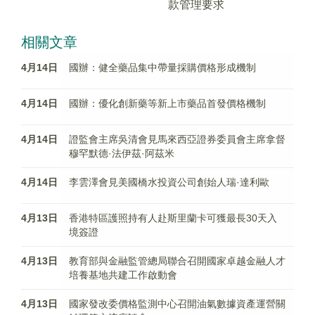
款管理要求
相關文章
4月14日
國辦：健全藥品集中帶量採購價格形成機制
4月14日
國辦：優化創新藥等新上市藥品首發價格機制
4月14日
證監會主席吳清會見馬來西亞證券委員會主席拿督
穆罕默德·法伊茲·阿茲米
4月14日
李雲澤會見美國橋水投資公司創始人瑞·達利歐
4月13日
香港特區護照持有人赴斯里蘭卡可獲最長30天入
境簽證
4月13日
教育部與金融監管總局聯合召開國家卓越金融人才
培養基地共建工作啟動會
4月13日
國家發改委價格監測中心召開油氣數據資產運營關