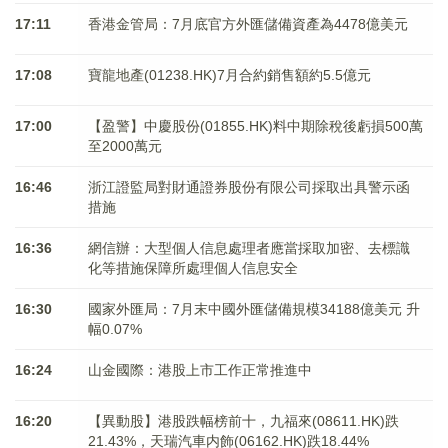
17:11
香港金管局：7月底官方外匯儲備資產為4478億美元
17:08
寶龍地產(01238.HK)7月合約銷售額約5.5億元
17:00
【盈警】中慶股份(01855.HK)料中期除稅後虧損500萬
至2000萬元
16:46
浙江證監局對財通證券股份有限公司採取出具警示函
措施
16:36
網信辦：大型個人信息處理者應當採取加密、去標識
化等措施保障所處理個人信息安全
16:30
國家外匯局：7月末中國外匯儲備規模34188億美元 升
幅0.07%
16:24
山金國際：港股上市工作正常推進中
16:20
【異動股】港股跌幅榜前十，九福來(08611.HK)跌
21.43%，天瑞汽車内飾(06162.HK)跌18.44%