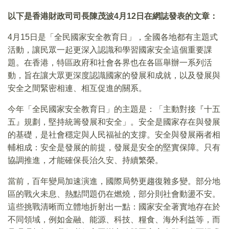
以下是香港財政司司長陳茂波4月12日在網誌發表的文章：
4月15日是「全民國家安全教育日」，全國各地都有主題式
活動，讓民眾一起更深入認識和學習國家安全這個重要課
題。在香港，特區政府和社會各界也在各區舉辦一系列活
動，旨在讓大眾更深度認識國家的發展和成就，以及發展與
安全之間緊密相連、相互促進的關系。
今年「全民國家安全教育日」的主題是：「主動對接『十五
五』規劃，堅持統籌發展和安全」。安全是國家存在與發展
的基礎，是社會穩定與人民福祉的支撐。安全與發展兩者相
輔相成：安全是發展的前提，發展是安全的堅實保障。只有
協調推進，才能確保長治久安、持續繁榮。
當前，百年變局加速演進，國際局勢更趨復雜多變。部分地
區的戰火未息、熱點問題仍在燃燒，部分則社會動盪不安。
這些挑戰清晰而立體地折射出一點：國家安全著實地存在於
不同領域，例如金融、能源、科技、糧食、海外利益等，而