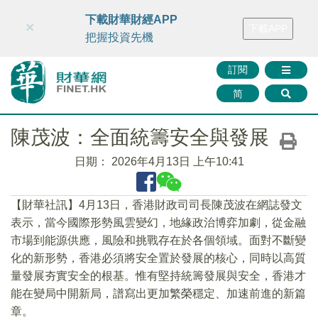
財華智庫網
FINTV
FINMETA
財華證券
媒體矩陣
下載財華財經APP
×
下載APP
智庫沙龍
聯絡我們
把握投資先機
訂閱
简
陳茂波：全面統籌安全與發展
日期：
2026年4月13日 上午10:41
【財華社訊】4月13日，香港財政司司長陳茂波在網誌發文
表示，當今國際形勢風雲變幻，地緣政治博弈加劇，從金融
市場到能源供應，風險和挑戰存在於各個領域。面對不斷變
化的新形勢，香港必須將安全置於發展的核心，同時以高質
量發展夯實安全的根基。惟有堅持統籌發展與安全，香港才
能在變局中開新局，譜寫出更加繁榮穩定、加速前進的新篇
章。