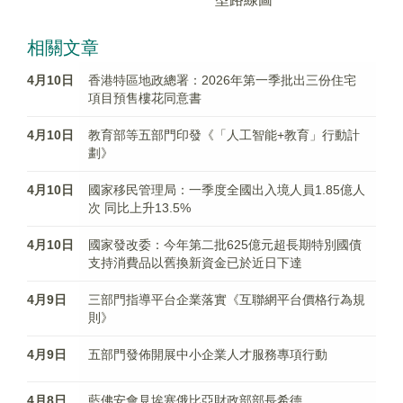
相關文章
4月10日
香港特區地政總署：2026年第一季批出三份住宅
項目預售樓花同意書
4月10日
教育部等五部門印發《「人工智能+教育」行動計
劃》
4月10日
國家移民管理局：一季度全國出入境人員1.85億人
次 同比上升13.5%​
4月10日
國家發改委：今年第二批625億元超長期特別國債
支持消費品以舊換新資金已於近日下達
4月9日
三部門指導平台企業落實《互聯網平台價格行為規
則》
4月9日
五部門發佈開展中小企業人才服務專項行動
4月8日
藍佛安會見埃塞俄比亞財政部部長希德