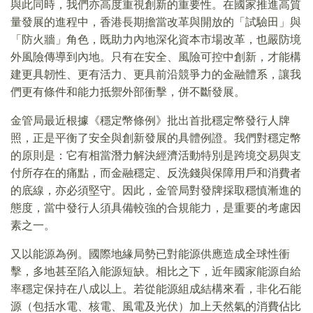
與此同時，我們亦高度重視創新的重要性。在國家推進高質
量發展的進程中，香港長期擔當改革與開放的「試驗田」與
「防火牆」角色，既助力內地深化資本市場改革，也嚴防境
外風險傳導到內地。只有在安全、風險可控中創新，才能構
建更具韌性、更有活力、更具前沿競爭力的金融體系，讓我
們更有條件和能力抵禦外部衝擊，併不斷發展。
金管局最近根據《穩定幣條例》批出首批穩定幣發行人牌
照，正是平衡了安全與創新發展的具體例證。我們對穩定幣
的原則是：它有相當潛力解決經濟活動特別是跨境交易與支
付所存在的痛點，而金融穩定、反洗錢與保障用戶和消費者
的底線，亦必須堅守。因此，金管局對發牌採取穩慎漸進的
態度，當中發行人須具備較強的合規能力，是重要的考慮因
素之一。
又以能源為例。國際地緣局勢已對能源供應造成全球性衝
擊，多地甚至陷入能源短缺。相比之下，近年國家能源自給
率穩定保持在八成以上。若從能源組成結構來看，非化石能
源（包括水電、核電、風電及光伏）加上天然氣的消費佔比