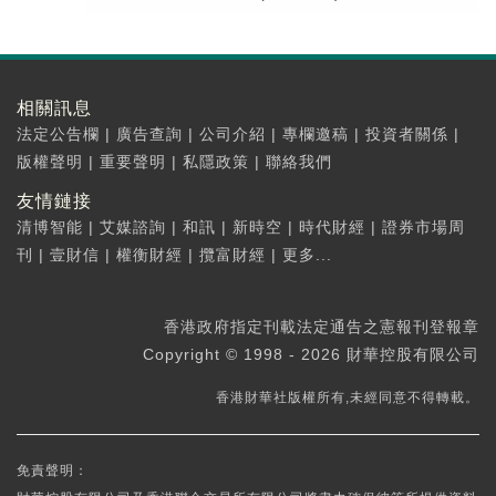
相關訊息
法定公告欄
|
廣告查詢
|
公司介紹
|
專欄邀稿
|
投資者關係
|
版權聲明
|
重要聲明
|
私隱政策
|
聯絡我們
友情鏈接
清博智能
|
艾媒諮詢
|
和訊
|
新時空
|
時代財經
|
證券市場周
刊
|
壹財信
|
權衡財經
|
攬富財經
|
更多...
香港政府指定刊載法定通告之憲報刊登報章
Copyright © 1998 - 2026 財華控股有限公司
香港財華社版權所有,未經同意不得轉載。
免責聲明：