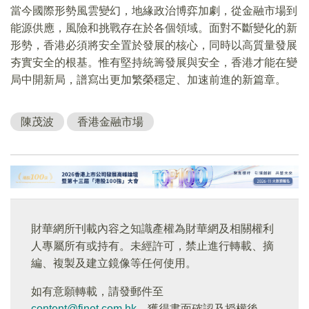
當今國際形勢風雲變幻，地緣政治博弈加劇，從金融市場到
能源供應，風險和挑戰存在於各個領域。面對不斷變化的新
形勢，香港必須將安全置於發展的核心，同時以高質量發展
夯實安全的根基。惟有堅持統籌發展與安全，香港才能在變
局中開新局，譜寫出更加繁榮穩定、加速前進的新篇章。
陳茂波
香港金融市場
財華網所刊載內容之知識產權為財華網及相關權利
人專屬所有或持有。未經許可，禁止進行轉載、摘
編、複製及建立鏡像等任何使用。
如有意願轉載，請發郵件至
content@finet.com.hk
，獲得書面確認及授權後，