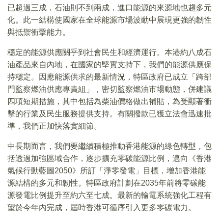
已超過三成，石油則不到兩成，進口能源的來源地也趨多元
化。此一結構使國家在全球能源市場波動中展現更強的韌性
與抵禦衝擊能力。
穩定的能源供應關乎到社會民生和經濟運行。本港約八成石
油產品來自內地，在國家的堅實支持下，我們的能源供應保
持穩定。因應能源供求的最新情況，特區政府已成立「跨部
門監察燃油供應專責組」，密切監察燃油市場動態，併建議
四項短期措施，其中包括為柴油價格做出補貼，為受顯著衝
擊的行業及民生服務提供支持。有關撥款已獲立法會迅速批
準，我們正加快落實細節。
中長期而言，我們要繼續積極推動香港能源的綠色轉型，包
括透過加強區域合作，逐步擴充零碳能源比例，邁向《香港
氣候行動藍圖2050》所訂「淨零發電」目標，增加香港能
源結構的多元和韌性。特區政府計劃在2035年前將零碳能
源發電比例提升至約六至七成。最新的輸電系統強化工程有
望於今年內完成，屆時香港可循序引入更多零碳電力。