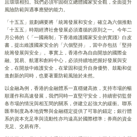
且環環相扣。我們必須牢固樹立總體國家安全觀，全面提升
風險防範與遇事應變的能力。
「十五五」規劃綱要將「統籌發展和安全」確立為六個推動
「十五五」時期經濟社會發展必須遵循的原則之一。今年二
月公佈的《「一國兩制」下香港維護國家安全的實踐》白皮
書，提出維護國家安全的「六個堅持」，當中亦包括「堅持
統籌發展與安全」。事實上，香港作為自由開放的國際金
融、貿易、航運和創科中心，必須持續地把握好發展與安
全，在開放中維護安全，在鞏固和提升自身優勢、鼓勵和促
進創新的同時，也要著重防範風險於未然。
以金融為例，香港的金融體系一直穩健高效，支持市場的暢
順運作和高速發展，我們同時一直堅守安全，持續密切監督
各市場的情況與相互間的關系，併建立起強大的緩衝。聯系
匯率制度為本地貨幣與金融穩定提供了可靠的錨定；銀行體
系的資本充足率與流動性亦均遠高於國際標準；券商的資金
充足、交易有序。