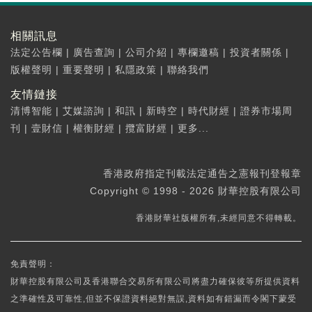
相關訊息
法定公告欄
|
廣告查詢
|
公司介紹
|
專欄邀稿
|
投資者關係
|
版權聲明
|
重要聲明
|
私隱政策
|
聯絡我們
友情鏈接
清博智能
|
艾媒諮詢
|
和訊
|
新時空
|
時代財經
|
證券市場周
刊
|
壹財信
|
權衡財經
|
攬富財經
|
更多...
香港政府指定刊載法定通告之憲報刊登報章
Copyright © 1998 - 2026 財華控股有限公司
香港財華社版權所有,未經同意不得轉載。
免責聲明：
財華控股有限公司及香港聯合交易所有限公司將盡力確保彼等所提供資料
之準確性及可靠性,但並不保證資料絕對無誤,資料如有錯漏而令閣下蒙受