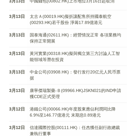
3月13日
中國錢包(00802.HK)上市地位3月16日起取消
3月13日
太古Ａ(00019.HK)擬折讓配售所持國泰航空
(00293.HK)若干股份 淨籌17.89億港元
3月13日
国泰海通(02611.HK)：經營情況正常 各項業務均
保持正常開展
3月13日
黃河實業(00318.HK)擬與獨立第三方討論人工智
能領域等潛在投資
3月13日
中金公司(03908.HK)：發行发行20亿元人民币票
据
3月13日
康寧傑瑞製藥-Ｂ(09966.HK)JSKN021的IND申請
獲CDE正式受理
3月12日
港鐵公司(00066.HK)年度股東應佔利潤同比降
6.9%至146.77億港元 末期息0.89港元
3月12日
信達國際控股(00111.HK)：任杰獲任副行政總裁
兼執行董事