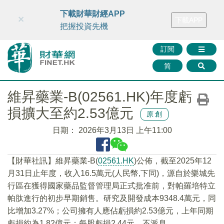
財華智庫網
FINTV
FINMETA
財華證券
媒體矩陣
下載財華財經APP
×
下載APP
智庫沙龍
聯絡我們
把握投資先機
訂閱
简
維昇藥業-B(02561.HK)年度虧
損擴大至約2.53億元
原創
日期：
2026年3月13日 上午11:00
​【財華社訊】維昇藥業-B(
02561.HK
)公佈，截至2025年12
月31日止年度，收入16.5萬元(人民幣,下同)，源自於樂城先
行區在獲得國家藥品監督管理局正式批准前，對帕羅培特立
帕肽進行的初步早期銷售。研究及開發成本9348.4萬元，同
比增加3.27%；公司擁有人應佔虧損約2.53億元，上年同期
虧損約為1.82億元；每股虧損2.44元。不派息。