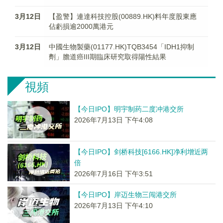
3月12日
【盈警】連達科技控股(00889.HK)料年度股東應
佔虧損逾2000萬港元 ​
3月12日
中國生物製藥(01177.HK)TQB3454「IDH1抑制
劑」膽道癌III期臨床研究取得陽性結果
視頻
【今日IPO】明宇制药二度冲港交所
2026年7月13日 下午4:08
【今日IPO】剑桥科技[6166.HK]净利增近两
倍
2026年7月16日 下午3:51
【今日IPO】岸迈生物三闯港交所
2026年7月13日 下午4:10