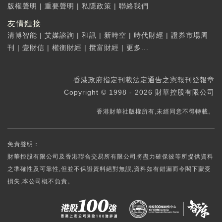
版權聲明
|
重要聲明
|
私隱政策
|
聯絡我們
友情鏈接
清博智能
|
艾媒諮詢
|
和訊
|
新時空
|
時代財經
|
證券市場周
刊
|
壹財信
|
權衡財經
|
攬富財經
|
更多...
香港政府指定刊載法定通告之憲報刊登報章
Copyright © 1998 - 2026 財華控股有限公司
香港財華社版權所有,未經同意不得轉載。
免責聲明：
財華控股有限公司及香港聯合交易所有限公司將盡力確保彼等所提供資料
之準確性及可靠性,但並不保證資料絕對無誤,資料如有錯漏而令閣下蒙受
損失,本公司概不負責。