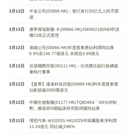
3月13日
中金公司(03908.HK)：發行发行20亿元人民币票
据
3月13日
康寧傑瑞製藥-Ｂ(09966.HK)JSKN021的IND申請
獲CDE正式受理
3月12日
港鐵公司(00066.HK)年度股東應佔利潤同比降
6.9%至146.77億港元 末期息0.89港元
3月12日
信達國際控股(00111.HK)：任杰獲任副行政總裁
兼執行董事
3月12日
【盈警】連達科技控股(00889.HK)料年度股東應
佔虧損逾2000萬港元 ​
3月12日
中國生物製藥(01177.HK)TQB3454「IDH1抑制
劑」膽道癌III期臨床研究取得陽性結果
3月12日
理想汽車-Ｗ(02015.HK)2025年歸屬股東淨利潤
11.24億元 同比減少86%