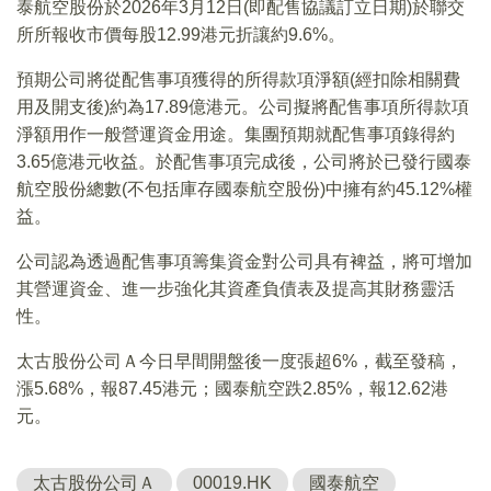
泰航空股份於2026年3月12日(即配售協議訂立日期)於聯交
所所報收市價每股12.99港元折讓約9.6%。
預期公司將從配售事項獲得的所得款項淨額(經扣除相關費
用及開支後)約為17.89億港元。公司擬將配售事項所得款項
淨額用作一般營運資金用途。集團預期就配售事項錄得約
3.65億港元收益。於配售事項完成後，公司將於已發行國泰
航空股份總數(不包括庫存國泰航空股份)中擁有約45.12%權
益。
公司認為透過配售事項籌集資金對公司具有裨益，將可增加
其營運資金、進一步強化其資產負債表及提高其財務靈活
性。
太古股份公司Ａ今日早間開盤後一度張超6%，截至發稿，
漲5.68%，報87.45港元；國泰航空跌2.85%，報12.62港
元。
太古股份公司Ａ
00019.HK
國泰航空