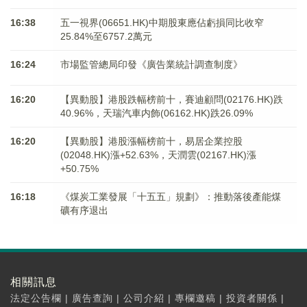
16:38
五一視界(06651.HK)中期股東應佔虧損同比收窄
25.84%至6757.2萬元
16:24
市場監管總局印發《廣告業統計調查制度》
16:20
【異動股】港股跌幅榜前十，賽迪顧問(02176.HK)跌
40.96%，天瑞汽車内飾(06162.HK)跌26.09%
16:20
【異動股】港股漲幅榜前十，易居企業控股
(02048.HK)漲+52.63%，天潤雲(02167.HK)漲
+50.75%
16:18
《煤炭工業發展「十五五」規劃》：推動落後產能煤
礦有序退出
相關訊息
法定公告欄
|
廣告查詢
|
公司介紹
|
專欄邀稿
|
投資者關係
|