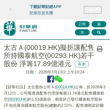
財華智庫網
FINTV
FINMETA
財華證券
媒體矩陣
下載財華財經APP
×
下載APP
智庫沙龍
聯絡我們
把握投資先機
訂閱
简
太古Ａ(00019.HK)擬折讓配售
所持國泰航空(00293.HK)若干
股份 淨籌17.89億港元
原創
日期：
2026年3月13日 上午10:24
【財華社訊】太古股份公司Ａ(
00019.HK
)公佈，於2026年3
月12日，公司擬透過配售代理按每股11.74港元配售國泰航
空(
00293.HK
)約1.53億股份，相當於已發行國泰航空股份
(不包括庫存國泰航空股份)總數約2.52%。配售價相當於國