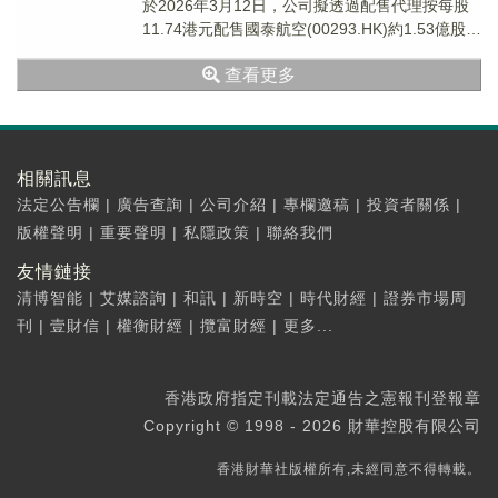
於2026年3月12日，公司擬透過配售代理按每股
11.74港元配售國泰航空(00293.HK)約1.53億股
份，相當於已發行國...
查看更多
相關訊息
法定公告欄
|
廣告查詢
|
公司介紹
|
專欄邀稿
|
投資者關係
|
版權聲明
|
重要聲明
|
私隱政策
|
聯絡我們
友情鏈接
清博智能
|
艾媒諮詢
|
和訊
|
新時空
|
時代財經
|
證券市場周
刊
|
壹財信
|
權衡財經
|
攬富財經
|
更多...
香港政府指定刊載法定通告之憲報刊登報章
Copyright © 1998 - 2026 財華控股有限公司
香港財華社版權所有,未經同意不得轉載。