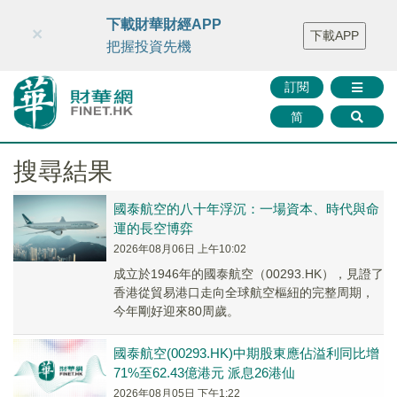
財華智庫網
FINTV
FINMETA
財華證券
媒體矩陣
下載財華財經APP
×
下載APP
智庫沙龍
聯絡我們
把握投資先機
訂閱
简
搜尋結果
國泰航空的八十年浮沉：一場資本、時代與命
運的長空博弈
2026年08月06日 上午10:02
成立於1946年的國泰航空（00293.HK），見證了
香港從貿易港口走向全球航空樞紐的完整周期，
今年剛好迎來80周歲。
國泰航空(00293.HK)中期股東應佔溢利同比增
71%至62.43億港元 派息26港仙
2026年08月05日 下午1:22