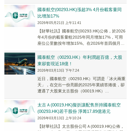
Pte. L...
國泰航空(00293.HK)漲超3% 4月份載客量同
比增加17%
2026年05月21日 上午11:41
​【財華社訊】國泰航空(00293.HK)公佈，於2026
年4月份的載客量較2025年同月增加17%，可用
座位公里數按年增加15%。在2026年首四個月，
載客量較2025年同期增...
國泰航空（00293.HK）年利潤超百億，大股
東卻套現近18億！
2026年03月13日 下午7:24
近日，國泰航空（00293.HK）可謂是「冰火兩重
天」，在交出一份亮眼的2025年業績答捲後，卻
遭遇了大股東太古股份（00019.HK）
（00087.HK）的減持操作，套現金額近...
太古Ａ(00019.HK)擬折讓配售所持國泰航空
(00293.HK)若干股份 淨籌17.89億港元
2026年03月13日 上午10:24
【財華社訊】太古股份公司Ａ(00019.HK)公佈，