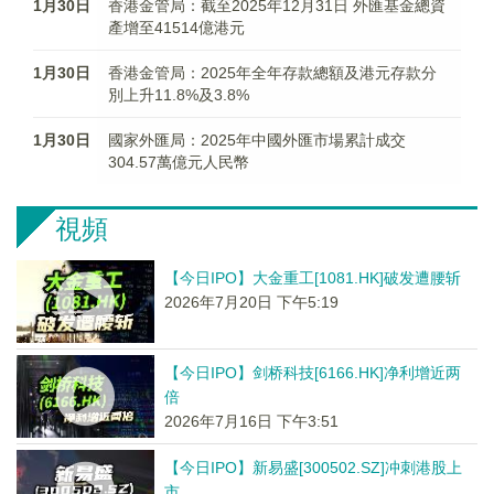
1月30日
香港金管局：截至2025年12月31日 外匯基金總資
產增至41514億港元
1月30日
香港金管局：2025年全年存款總額及港元存款分
別上升11.8%及3.8%
1月30日
國家外匯局：2025年中國外匯市場累計成交
304.57萬億元人民幣
視頻
【今日IPO】大金重工[1081.HK]破发遭腰斩
2026年7月20日 下午5:19
【今日IPO】剑桥科技[6166.HK]净利增近两
倍
2026年7月16日 下午3:51
【今日IPO】新易盛[300502.SZ]冲刺港股上
市