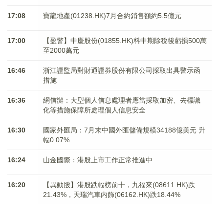
17:08
寶龍地產(01238.HK)7月合約銷售額約5.5億元
17:00
【盈警】中慶股份(01855.HK)料中期除稅後虧損500萬
至2000萬元
16:46
浙江證監局對財通證券股份有限公司採取出具警示函
措施
16:36
網信辦：大型個人信息處理者應當採取加密、去標識
化等措施保障所處理個人信息安全
16:30
國家外匯局：7月末中國外匯儲備規模34188億美元 升
幅0.07%
16:24
山金國際：港股上市工作正常推進中
16:20
【異動股】港股跌幅榜前十，九福來(08611.HK)跌
21.43%，天瑞汽車内飾(06162.HK)跌18.44%