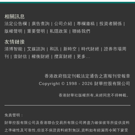
相關訊息
法定公告欄
|
廣告查詢
|
公司介紹
|
專欄邀稿
|
投資者關係
|
版權聲明
|
重要聲明
|
私隱政策
|
聯絡我們
友情鏈接
清博智能
|
艾媒諮詢
|
和訊
|
新時空
|
時代財經
|
證券市場周
刊
|
壹財信
|
權衡財經
|
攬富財經
|
更多...
香港政府指定刊載法定通告之憲報刊登報章
Copyright © 1998 - 2026 財華控股有限公司
香港財華社版權所有,未經同意不得轉載。
免責聲明：
財華控股有限公司及香港聯合交易所有限公司將盡力確保彼等所提供資料
之準確性及可靠性,但並不保證資料絕對無誤,資料如有錯漏而令閣下蒙受