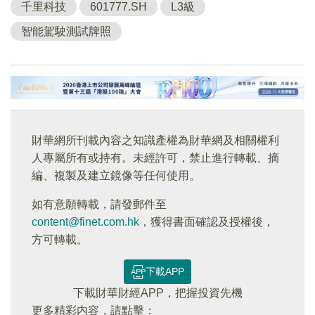
千里科技
601777.SH
L3級
智能駕駛測試牌照
財華網所刊載內容之知識產權為財華網及相關權利
人專屬所有或持有。未經許可，禁止進行轉載、摘
編、複製及建立鏡像等任何使用。
如有意願轉載，請發郵件至
content@finet.com.hk
，獲得書面確認及授權後，
方可轉載。
下載APP
下載財華財經APP，把握投資先機
更多精彩内容，請點擊：