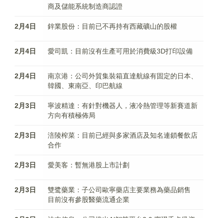
商及儲能系統制造商認證
2月4日
鋅業股份：目前已不再持有西藏礦山的股權
2月4日
愛司凱：目前沒有生產可用於消費級3D打印設備
2月4日
南京港：公司外貿集裝箱直達航線有固定的日本、
韓國、東南亞、印巴航線
2月3日
寧波精達：有針對機器人，液冷熱管理等新賽道新
方向有積極佈局
2月3日
涪陵榨菜：目前已經與多家酒店及知名連鎖餐飲店
合作
2月3日
愛美客：暫無港股上市計劃
2月3日
雙鹭藥業：子公司歐寧藥店主要業務為藥品銷售
目前沒有參股醫藥流通企業