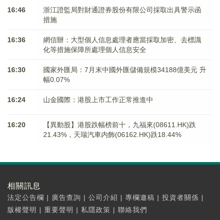
16:46
浙江證監局對財通證券股份有限公司採取出具警示函
措施
16:36
網信辦：大型個人信息處理者應當採取加密、去標識
化等措施保障所處理個人信息安全
16:30
國家外匯局：7月末中國外匯儲備規模34188億美元 升
幅0.07%
16:24
山金國際：港股上市工作正常推進中
16:20
【異動股】港股跌幅榜前十，九福來(08611.HK)跌
21.43%，天瑞汽車内飾(06162.HK)跌18.44%
相關訊息
法定公告欄
|
廣告查詢
|
公司介紹
|
專欄邀稿
|
投資者關係
|
版權聲明
|
重要聲明
|
私隱政策
|
聯絡我們