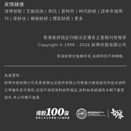
友情鏈接
清博智能
|
艾媒諮詢
|
和訊
|
新時空
|
時代財經
|
證券市場周
刊
|
壹財信
|
權衡財經
|
攬富財經
|
更多...
香港政府指定刊載法定通告之憲報刊登報章
Copyright © 1998 - 2026 財華控股有限公司
香港財華社版權所有,未經同意不得轉載。
免責聲明：
財華控股有限公司及香港聯合交易所有限公司將盡力確保彼等所提供資料
之準確性及可靠性,但並不保證資料絕對無誤,資料如有錯漏而令閣下蒙受
損失,本公司概不負責。