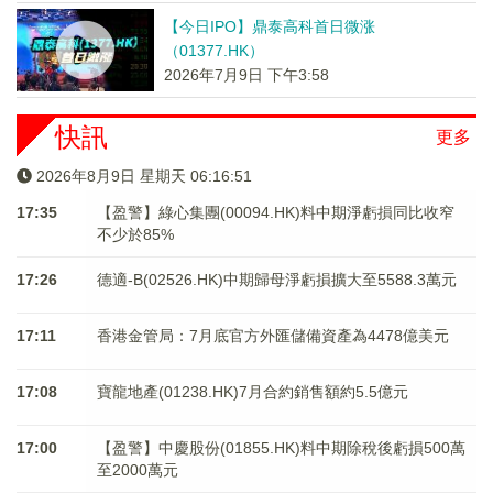
【今日IPO】鼎泰高科首日微涨
（01377.HK）
2026年7月9日 下午3:58
快訊
更多
2026年8月9日 星期天 06:16:51
17:35
【盈警】綠心集團(00094.HK)料中期淨虧損同比收窄
不少於85%
17:26
德適-B(02526.HK)中期歸母淨虧損擴大至5588.3萬元
17:11
香港金管局：7月底官方外匯儲備資產為4478億美元
17:08
寶龍地產(01238.HK)7月合約銷售額約5.5億元
17:00
【盈警】中慶股份(01855.HK)料中期除稅後虧損500萬
至2000萬元