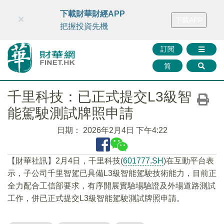
財華智庫網
FINTV
FINMETA
財華證券
媒體矩陣
下載財華財經APP
×
下載APP
智庫沙龍
聯絡我們
把握投資先機
訂閱
简
千里科技：已正式提交L3級智
能駕駛測試牌照申請
日期：
2026年2月4日 下午4:22
【財華社訊】2月4日，千里科技(
601777.SH
)在互動平台表
示，子公司千里智駕已具備L3級智能駕駛技術能力，目前正
全力配合工信部要求，有序開展實驗場驗證及外場道路測試
工作，併已正式提交L3級智能駕駛測試牌照申請。