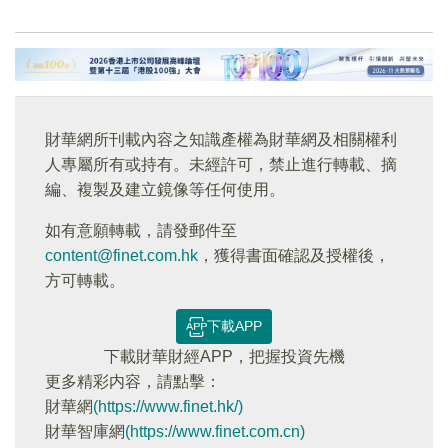
財華網所刊載內容之知識產權為財華網及相關權利
人專屬所有或持有。未經許可，禁止進行轉載、摘
編、複製及建立鏡像等任何使用。
如有意願轉載，請發郵件至
content@finet.com.hk
，獲得書面確認及授權後，
方可轉載。
下載APP
下載財華財經APP，把握投資先機
更多精彩内容，請點擊：
財華網
(https://www.finet.hk/)
財華智庫網
(https://www.finet.com.cn)