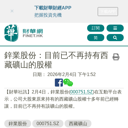
財華智庫網
FINTV
FINMETA
財華證券
媒體矩陣
下載財華財經APP
×
下載APP
智庫沙龍
聯絡我們
把握投資先機
訂閱
简
鋅業股份：目前已不再持有西
藏礦山的股權
日期：
2026年2月4日 下午1:52
【財華社訊】2月4日，鋅業股份(
000751.SZ
)在互動平台表
示，公司大股東原來持有的西藏礦山股權十多年前已經轉
讓，目前已不再持有該礦山的股權。
鋅業股份
000751.SZ
西藏礦山