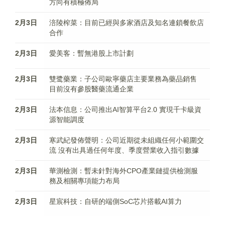
方向有積極佈局
2月3日
涪陵榨菜：目前已經與多家酒店及知名連鎖餐飲店
合作
2月3日
愛美客：暫無港股上市計劃
2月3日
雙鹭藥業：子公司歐寧藥店主要業務為藥品銷售
目前沒有參股醫藥流通企業
2月3日
法本信息：公司推出AI智算平台2.0 實現千卡級資
源智能調度
2月3日
寒武紀發佈聲明：公司近期從未組織任何小範圍交
流 沒有出具過任何年度、季度營業收入指引數據​
2月3日
華測檢測：暫未針對海外CPO產業鏈提供檢測服
務及相關專項能力布局
2月3日
星宸科技：自研的端側SoC芯片搭載AI算力