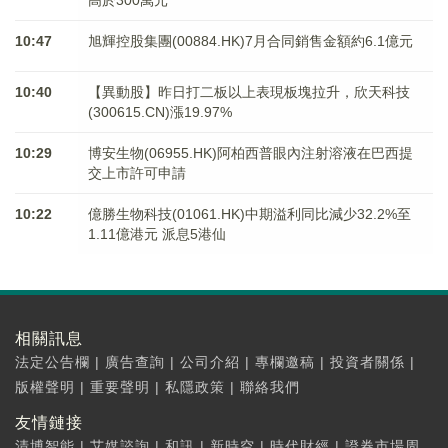
高於300萬元
10:47
旭輝控股集團(00884.HK)7月合同銷售金額約6.1億元
10:40
【異動股】昨日打二板以上表現板塊拉升，欣天科技
(300615.CN)漲19.97%
10:29
博安生物(06955.HK)阿柏西普眼內注射溶液在巴西提
交上市許可申請
10:22
億勝生物科技(01061.HK)中期溢利同比減少32.2%至
1.11億港元 派息5港仙
相關訊息
法定公告欄
|
廣告查詢
|
公司介紹
|
專欄邀稿
|
投資者關係
|
版權聲明
|
重要聲明
|
私隱政策
|
聯絡我們
友情鏈接
清博智能
|
艾媒諮詢
|
和訊
|
新時空
|
時代財經
|
證券市場周