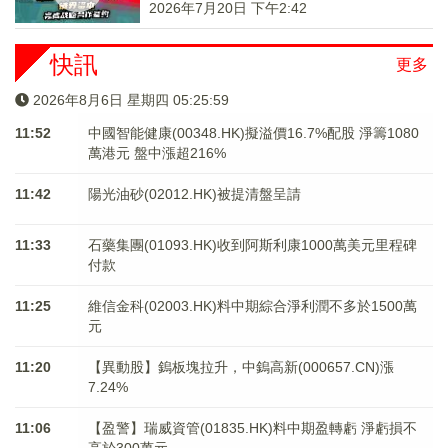
2026年7月20日 下午2:42
快訊
更多
2026年8月6日 星期四 05:26:00
11:52
中國智能健康(00348.HK)擬溢價16.7%配股 淨籌1080
萬港元 ​​​​​​​盤中漲超216%
11:42
陽光油砂(02012.HK)被提清盤呈請
11:33
石藥集團(01093.HK)收到阿斯利康1000萬美元里程碑
付款
11:25
維信金科(02003.HK)料中期綜合淨利潤不多於1500萬
元
11:20
【異動股】鎢板塊拉升，中鎢高新(000657.CN)漲
7.24%
11:06
【盈警】瑞威資管(01835.HK)料中期盈轉虧 淨虧損不