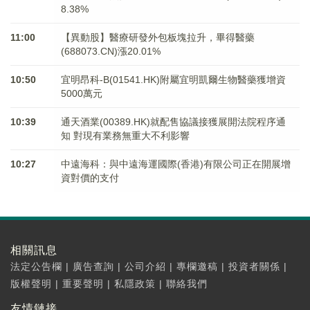
8.38%
11:00
【異動股】醫療研發外包板塊拉升，畢得醫藥
(688073.CN)漲20.01%
10:50
宜明昂科-B(01541.HK)附屬宜明凱爾生物醫藥獲增資
5000萬元
10:39
通天酒業(00389.HK)就配售協議接獲展開法院程序通
知 對現有業務無重大不利影響
10:27
中遠海科：與中遠海運國際(香港)有限公司正在開展增
資對價的支付
相關訊息
法定公告欄
|
廣告查詢
|
公司介紹
|
專欄邀稿
|
投資者關係
|
版權聲明
|
重要聲明
|
私隱政策
|
聯絡我們
友情鏈接