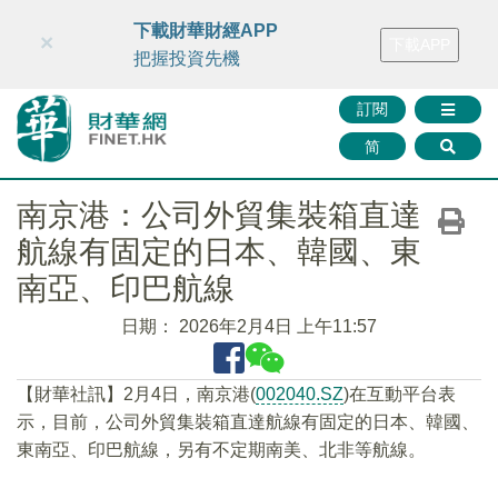
財華智庫網
FINTV
FINMETA
財華證券
媒體矩陣
下載財華財經APP
×
下載APP
智庫沙龍
聯絡我們
把握投資先機
訂閱
简
南京港：公司外貿集裝箱直達
航線有固定的日本、韓國、東
南亞、印巴航線
日期：
2026年2月4日 上午11:57
【財華社訊】2月4日，南京港(
002040.SZ
)在互動平台表
示，目前，公司外貿集裝箱直達航線有固定的日本、韓國、
東南亞、印巴航線，另有不定期南美、北非等航線。