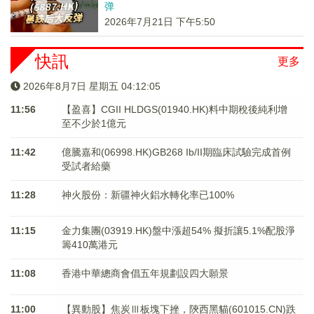
弹
2026年7月21日 下午5:50
快訊
更多
2026年8月7日 星期五 04:12:05
11:56
【盈喜】CGII HLDGS(01940.HK)料中期稅後純利增
至不少於1億元
11:42
億騰嘉和(06998.HK)GB268 Ib/II期臨床試驗完成首例
受試者給藥
11:28
神火股份：新疆神火鋁水轉化率已100%
11:15
金力集團(03919.HK)盤中漲超54% 擬折讓5.1%配股淨
籌410萬港元
11:08
香港中華總商會倡五年規劃設四大願景
11:00
【異動股】焦炭Ⅲ板塊下挫，陝西黑貓(601015.CN)跌