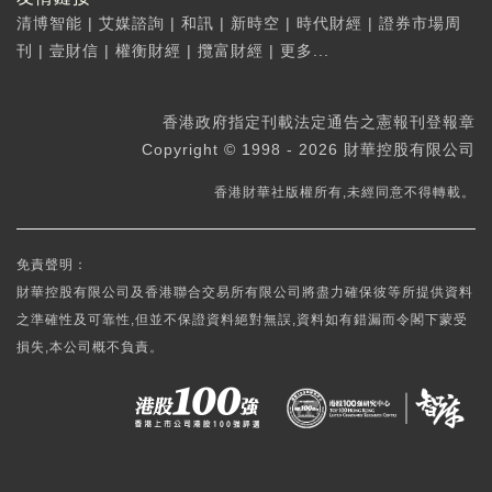
清博智能
|
艾媒諮詢
|
和訊
|
新時空
|
時代財經
|
證券市場周
刊
|
壹財信
|
權衡財經
|
攬富財經
|
更多...
香港政府指定刊載法定通告之憲報刊登報章
Copyright © 1998 - 2026 財華控股有限公司
香港財華社版權所有,未經同意不得轉載。
免責聲明：
財華控股有限公司及香港聯合交易所有限公司將盡力確保彼等所提供資料
之準確性及可靠性,但並不保證資料絕對無誤,資料如有錯漏而令閣下蒙受
損失,本公司概不負責。