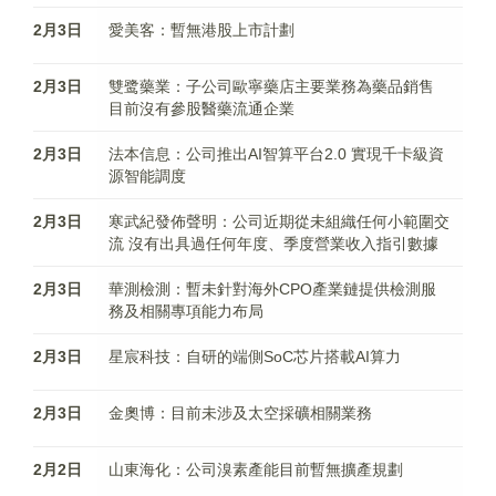
2月3日
愛美客：暫無港股上市計劃
2月3日
雙鹭藥業：子公司歐寧藥店主要業務為藥品銷售
目前沒有參股醫藥流通企業
2月3日
法本信息：公司推出AI智算平台2.0 實現千卡級資
源智能調度
2月3日
寒武紀發佈聲明：公司近期從未組織任何小範圍交
流 沒有出具過任何年度、季度營業收入指引數據​
2月3日
華測檢測：暫未針對海外CPO產業鏈提供檢測服
務及相關專項能力布局
2月3日
星宸科技：自研的端側SoC芯片搭載AI算力
2月3日
金奧博：目前未涉及太空採礦相關業務
2月2日
山東海化：公司溴素產能目前暫無擴產規劃