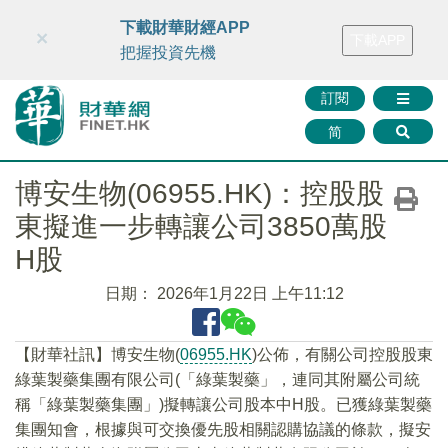
財華智庫網
FINTV
FINMETA
財華證券
媒體矩陣
下載財華財經APP
×
下載APP
智庫沙龍
聯絡我們
把握投資先機
訂閱
简
博安生物(06955.HK)：控股股
東擬進一步轉讓公司3850萬股
H股
日期：
2026年1月22日 上午11:12
【財華社訊】博安生物(
06955.HK
)公佈，有關公司控股股東
綠葉製藥集團有限公司(「綠葉製藥」，連同其附屬公司統
稱「綠葉製藥集團」)擬轉讓公司股本中H股。已獲綠葉製藥
集團知會，根據與可交換優先股相關認購協議的條款，擬安