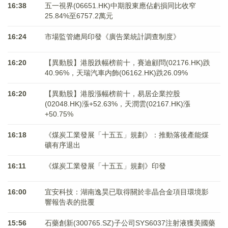
16:38
五一視界(06651.HK)中期股東應佔虧損同比收窄
25.84%至6757.2萬元
16:24
市場監管總局印發《廣告業統計調查制度》
16:20
【異動股】港股跌幅榜前十，賽迪顧問(02176.HK)跌
40.96%，天瑞汽車内飾(06162.HK)跌26.09%
16:20
【異動股】港股漲幅榜前十，易居企業控股
(02048.HK)漲+52.63%，天潤雲(02167.HK)漲
+50.75%
16:18
《煤炭工業發展「十五五」規劃》：推動落後產能煤
礦有序退出
16:11
《煤炭工業發展「十五五」規劃》印發
16:00
宜安科技：湖南逸昊已取得關於非晶合金項目環境影
響報告表的批覆
15:56
石藥創新(300765.SZ)子公司SYS6037注射液獲美國藥