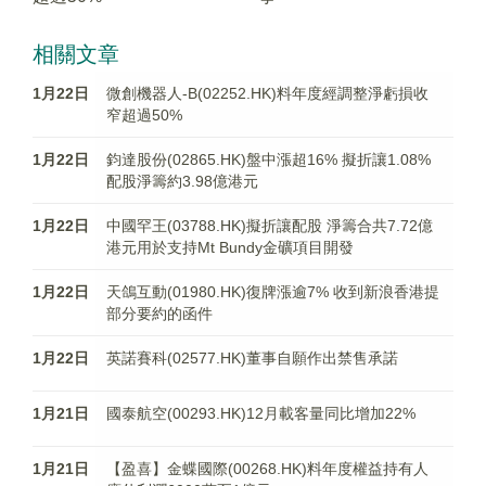
相關文章
1月22日
微創機器人-B(02252.HK)料年度經調整淨虧損收
窄超過50%
1月22日
鈞達股份(02865.HK)盤中漲超16% 擬折讓1.08%
配股淨籌約3.98億港元
1月22日
中國罕王(03788.HK)擬折讓配股 淨籌合共7.72億
港元用於支持Mt Bundy金礦項目開發
1月22日
天鴿互動(01980.HK)復牌漲逾7% 收到新浪香港提
部分要約的函件
1月22日
英諾賽科(02577.HK)董事自願作出禁售承諾
1月21日
國泰航空(00293.HK)12月載客量同比增加22%
1月21日
【盈喜】金蝶國際(00268.HK)料年度權益持有人