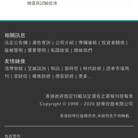
物還床試驗批准
相關訊息
法定公告欄
|
廣告查詢
|
公司介紹
|
專欄邀稿
|
投資者關係
|
版權聲明
|
重要聲明
|
私隱政策
|
聯絡我們
友情鏈接
清博智能
|
艾媒諮詢
|
和訊
|
新時空
|
時代財經
|
證券市場周
刊
|
壹財信
|
權衡財經
|
攬富財經
|
更多...
香港政府指定刊載法定通告之憲報刊登報章
Copyright © 1998 - 2026 財華控股有限公司
香港財華社版權所有,未經同意不得轉載。
免責聲明：