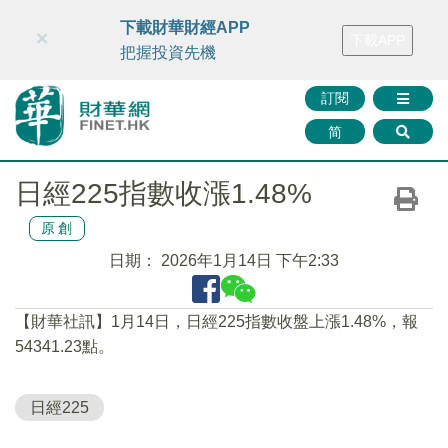
財華智庫網
FINTV
FINMETA
財華證券
媒體矩陣
下載財華財經APP
×
下載APP
智庫沙龍
聯絡我們
把握投資先機
訂閱
简
日經225指數收漲1.48%
原創
日期：
2026年1月14日 下午2:33
【財華社訊】1月14日，日經225指數收盤上漲1.48%，報
54341.23點。
日經225