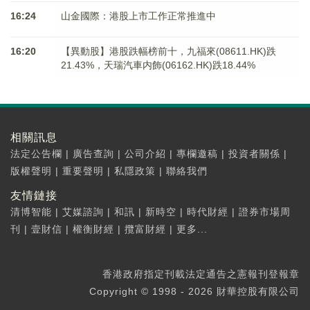
16:24
山金國際：港股上市工作正常推進中
16:20
【異動股】港股跌幅榜前十，九福來(08611.HK)跌
21.43%，天瑞汽車内飾(06162.HK)跌18.44%
相關訊息
法定公告欄
|
廣告查詢
|
公司介紹
|
專欄邀稿
|
投資者關係
|
版權聲明
|
重要聲明
|
私隱政策
|
聯絡我們
友情鏈接
清博智能
|
艾媒諮詢
|
和訊
|
新時空
|
時代財經
|
證券市場周
刊
|
壹財信
|
權衡財經
|
攬富財經
|
更多...
香港政府指定刊載法定通告之憲報刊登報章
Copyright © 1998 - 2026 財華控股有限公司