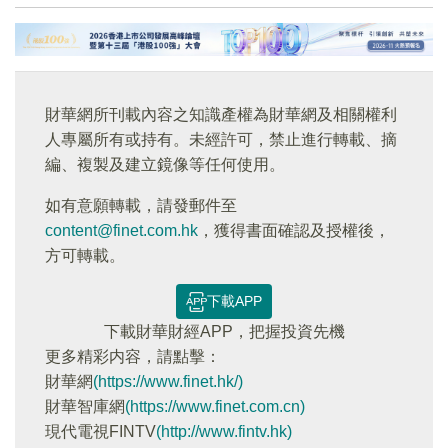
財華網所刊載內容之知識產權為財華網及相關權利
人專屬所有或持有。未經許可，禁止進行轉載、摘
編、複製及建立鏡像等任何使用。
如有意願轉載，請發郵件至
content@finet.com.hk
，獲得書面確認及授權後，
方可轉載。
下載APP
下載財華財經APP，把握投資先機
更多精彩内容，請點擊：
財華網
(https://www.finet.hk/)
財華智庫網
(https://www.finet.com.cn)
現代電視FINTV
(http://www.fintv.hk)