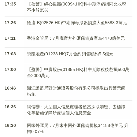
17:35
【盈警】綠心集團(00094.HK)料中期淨虧損同比收窄
不少於85%
17:26
德適-B(02526.HK)中期歸母淨虧損擴大至5588.3萬元
17:11
香港金管局：7月底官方外匯儲備資產為4478億美元
17:08
寶龍地產(01238.HK)7月合約銷售額約5.5億元
17:00
【盈警】中慶股份(01855.HK)料中期除稅後虧損500萬
至2000萬元
16:46
浙江證監局對財通證券股份有限公司採取出具警示函
措施
16:36
網信辦：大型個人信息處理者應當採取加密、去標識
化等措施保障所處理個人信息安全
16:30
國家外匯局：7月末中國外匯儲備規模34188億美元 升
幅0.07%