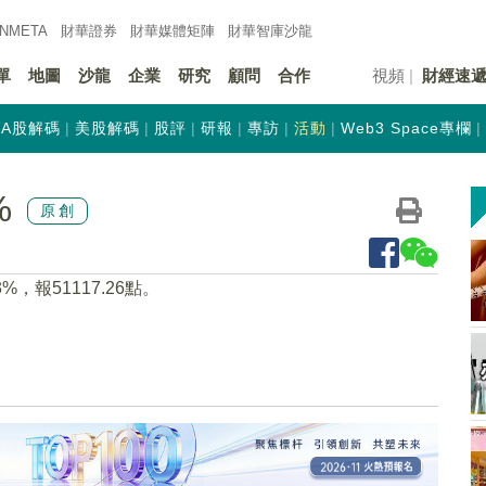
INMETA
財華證券
財華
媒體矩陣
財華
智庫沙龍
單
地圖
沙龍
企業
研究
顧問
合作
視頻
財經速
A股解碼
美股解碼
股評
研報
專訪
活動
Web3 Space專欄
%
原創
，報51117.26點。