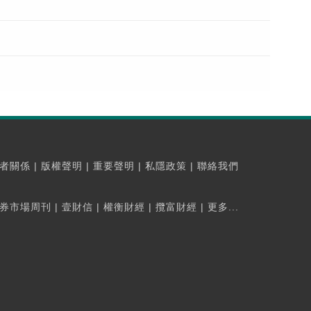
者關係
|
版權聲明
|
重要聲明
|
私隱政策
|
聯絡我們
券市場周刊
|
壹財信
|
權衡財經
|
攬富財經
|
更多...