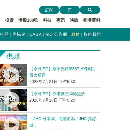
訂閱
简
遞
投資
港股100強
科技
專題
時政
香港百科
社區
商協會
CAGA
法定公告欄
服務
聯絡我們
視頻
【今日IPO】东阳光药[6887.HK]暴跌
后大反弹
2026年7月21日 下午5:50
【今日IPO】亦诺微三闯港交所
2026年7月20日 下午5:20
「JHC 日本城」將該名為「JHC 真好
城」