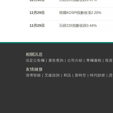
12月29日
韓國KOSPI指數收漲2.20%
12月29日
日經225指數收跌0.44%
相關訊息
法定公告欄
|
廣告查詢
|
公司介紹
|
專欄邀稿
|
投資
友情鏈接
清博智能
|
艾媒諮詢
|
和訊
|
新時空
|
時代財經
|
證