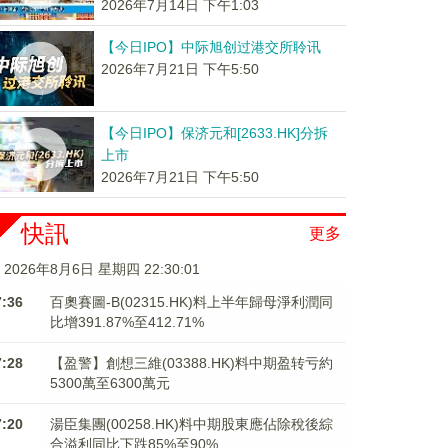
2026年7月14日 下午1:03
【今日IPO】中际旭创过港交所聆讯
2026年7月21日 下午5:50
【今日IPO】保济元和[2633.HK]分拆
上市
2026年7月21日 下午5:50
快訊
更多
2026年8月6日 星期四 22:30:01
7:36
百奧賽圖-B(02315.HK)料上半年歸母淨利潤同
比增391.87%至412.71%
7:28
【盈警】創想三維(03388.HK)料中期盈转亏約
5300萬至6300萬元
7:20
湯臣集團(00258.HK)料中期股東應佔除稅後綜
合溢利同比下跌85%至90%