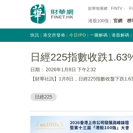
財華智庫網
FINTV
F
港股100強
官網
榜
快訊
港交所發佈
今日IPO
一圖解碼
港股解碼
日經225指數收跌1.63
日期：
2026年1月8日 下午2:32
【財華社訊】1月8日，日經225指數收盤下跌1.63%
日經225