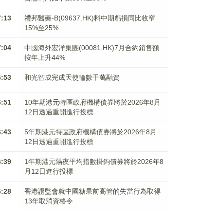
7:13
禮邦醫藥-B(09637.HK)料中期虧損同比收窄
15%至25%
7:04
中國海外宏洋集團(00081.HK)7月合約銷售額
按年上升44%
6:53
和光智成完成天使輪數千萬融資
6:51
10年期港元特區政府機構債券將於2026年8月
12日透過重開進行投標
6:43
5年期港元特區政府機構債券將於2026年8月
12日透過重開進行投標
6:39
1年期港元隔夜平均指數掛鉤債券將於2026年8
月12日進行投標
6:28
香港證監會就中國糖果前高管的失當行為取得
13年取消資格令