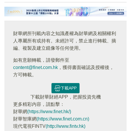
財華網所刊載內容之知識產權為財華網及相關權利
人專屬所有或持有。未經許可，禁止進行轉載、摘
編、複製及建立鏡像等任何使用。
如有意願轉載，請發郵件至
content@finet.com.hk
，獲得書面確認及授權後，
方可轉載。
下載APP
下載財華財經APP，把握投資先機
更多精彩内容，請點擊：
財華網
(https://www.finet.hk/)
財華智庫網
(https://www.finet.com.cn)
現代電視FINTV
(http://www.fintv.hk)