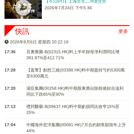
【今日IPO】上海生生二冲港交所
2026年7月24日 下午5:36
快訊
更多
2026年8月6日 星期四 20:22:18
17:36
百奧賽圖-B(02315.HK)料上半年歸母淨利潤同比增
391.87%至412.71%
17:28
【盈警】創想三維(03388.HK)料中期盈转亏約5300萬
至6300萬元
17:20
湯臣集團(00258.HK)料中期股東應佔除稅後綜合溢利
同比下跌85%至90%
17:13
禮邦醫藥-B(09637.HK)料中期虧損同比收窄15%至
25%
17:04
中國海外宏洋集團(00081.HK)7月合約銷售額按年上升
44%