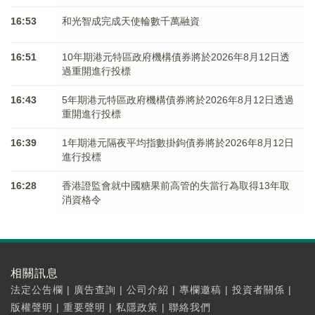
16:53
和光智成完成天使輪數千萬融資
16:51
10年期港元特區政府機構債券將於2026年8月12日透
過重開進行投標
16:43
5年期港元特區政府機構債券將於2026年8月12日透過
重開進行投標
16:39
1年期港元隔夜平均指數掛鉤債券將於2026年8月12日
進行投標
16:28
香港證監會就中國糖果前高管的失當行為取得13年取
消資格令
相關訊息
法定公告欄
|
廣告查詢
|
公司介紹
|
專欄邀稿
|
投資者關係
|
版權聲明
|
重要聲明
|
私隱政策
|
聯絡我們