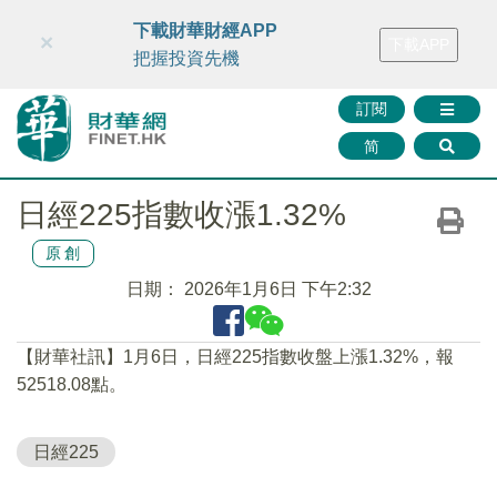
財華智庫網
FINTV
FINMETA
財華證券
媒體矩陣
下載財華財經APP
×
下載APP
智庫沙龍
聯絡我們
把握投資先機
訂閱
简
日經225指數收漲1.32%
原創
日期：
2026年1月6日 下午2:32
【財華社訊】1月6日，日經225指數收盤上漲1.32%，報
52518.08點。
日經225