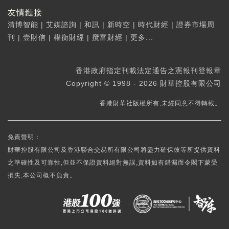
友情鏈接
清博智能
|
艾媒諮詢
|
和訊
|
新時空
|
時代財經
|
證券市場周
刊
|
壹財信
|
權衡財經
|
攬富財經
|
更多...
香港政府指定刊載法定通告之憲報刊登報章
Copyright © 1998 - 2026 財華控股有限公司
香港財華社版權所有,未經同意不得轉載。
免責聲明：
財華控股有限公司及香港聯合交易所有限公司將盡力確保彼等所提供資料
之準確性及可靠性,但並不保證資料絕對無誤,資料如有錯漏而令閣下蒙受
損失,本公司概不負責。