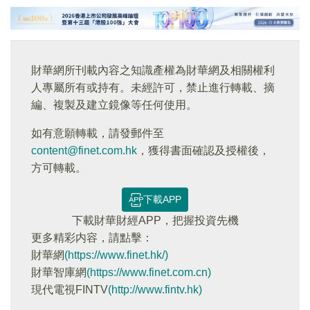
財華網所刊載內容之知識產權為財華網及相關權利
人專屬所有或持有。未經許可，禁止進行轉載、摘
編、複製及建立鏡像等任何使用。
如有意願轉載，請發郵件至
content@finet.com.hk
，獲得書面確認及授權後，
方可轉載。
下載APP
下載財華財經APP，把握投資先機
更多精彩内容，請點擊：
財華網
(https://www.finet.hk/)
財華智庫網
(https://www.finet.com.cn)
現代電視FINTV
(http://www.fintv.hk)