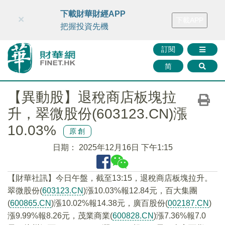
財華智庫網
FINTV
FINMETA
財華證券
媒體矩陣
下載財華財經APP
×
下載APP
智庫沙龍
聯絡我們
把握投資先機
訂閱
简
【異動股】退稅商店板塊拉
升，翠微股份(603123.CN)漲
10.03%
原創
日期：
2025年12月16日 下午1:15
【財華社訊】今日午盤，截至13:15，退稅商店板塊拉升。
翠微股份(
603123.CN
)漲10.03%報12.84元，百大集團
(
600865.CN
)漲10.02%報14.38元，廣百股份(
002187.CN
)
漲9.99%報8.26元，茂業商業(
600828.CN
)漲7.36%報7.0