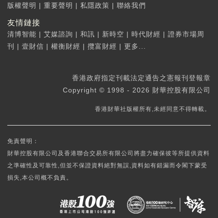
版權聲明
|
重要聲明
|
私隱政策
|
聯絡我們
友情鏈接
清博智能
|
艾媒諮詢
|
和訊
|
新時空
|
時代財經
|
證券市場周
刊
|
壹財信
|
權衡財經
|
攬富財經
|
更多...
香港政府指定刊載法定通告之憲報刊登報章
Copyright © 1998 - 2026 財華控股有限公司
香港財華社版權所有,未經同意不得轉載。
免責聲明：
財華控股有限公司及香港聯合交易所有限公司將盡力確保彼等所提供資料
之準確性及可靠性,但並不保證資料絕對無誤,資料如有錯漏而令閣下蒙受
損失,本公司概不負責。