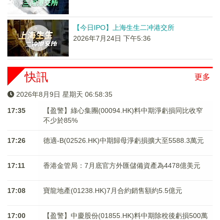
【今日IPO】上海生生二冲港交所
2026年7月24日 下午5:36
快訊
更多
2026年8月9日 星期天 06:58:35
17:35
【盈警】綠心集團(00094.HK)料中期淨虧損同比收窄
不少於85%
17:26
德適-B(02526.HK)中期歸母淨虧損擴大至5588.3萬元
17:11
香港金管局：7月底官方外匯儲備資產為4478億美元
17:08
寶龍地產(01238.HK)7月合約銷售額約5.5億元
17:00
【盈警】中慶股份(01855.HK)料中期除稅後虧損500萬