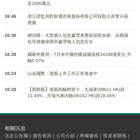
至2000萬元
16:46
浙江證監局對財通證券股份有限公司採取出具警示函
措施
16:36
網信辦：大型個人信息處理者應當採取加密、去標識
化等措施保障所處理個人信息安全
16:30
國家外匯局：7月末中國外匯儲備規模34188億美元 升
幅0.07%
16:24
山金國際：港股上市工作正常推進中
16:20
【異動股】港股跌幅榜前十，九福來(08611.HK)跌
21.43%，天瑞汽車内飾(06162.HK)跌18.44%
相關訊息
法定公告欄
|
廣告查詢
|
公司介紹
|
專欄邀稿
|
投資者關係
|