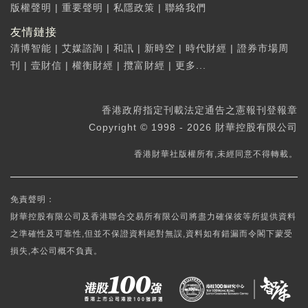
版權聲明
|
重要聲明
|
私隱政策
|
聯絡我們
友情鏈接
清博智能
|
艾媒諮詢
|
和訊
|
新時空
|
時代財經
|
證券市場周
刊
|
壹財信
|
權衡財經
|
攬富財經
|
更多...
香港政府指定刊載法定通告之憲報刊登報章
Copyright © 1998 - 2026 財華控股有限公司
香港財華社版權所有,未經同意不得轉載。
免責聲明：
財華控股有限公司及香港聯合交易所有限公司將盡力確保彼等所提供資料
之準確性及可靠性,但並不保證資料絕對無誤,資料如有錯漏而令閣下蒙受
損失,本公司概不負責。