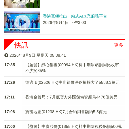
香港寬頻推出一站式AI企業服務平台
2026年8月4日 下午3:03
快訊
更多
2026年8月9日 星期天 05:38:42
17:35
【盈警】綠心集團(00094.HK)料中期淨虧損同比收窄
不少於85%
17:26
德適-B(02526.HK)中期歸母淨虧損擴大至5588.3萬元
17:11
香港金管局：7月底官方外匯儲備資產為4478億美元
17:08
寶龍地產(01238.HK)7月合約銷售額約5.5億元
17:00
【盈警】中慶股份(01855.HK)料中期除稅後虧損500萬