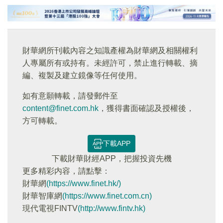
財華網所刊載內容之知識產權為財華網及相關權利
人專屬所有或持有。未經許可，禁止進行轉載、摘
編、複製及建立鏡像等任何使用。
如有意願轉載，請發郵件至
content@finet.com.hk
，獲得書面確認及授權後，
方可轉載。
下載APP
下載財華財經APP，把握投資先機
更多精彩内容，請點擊：
財華網
(https://www.finet.hk/)
財華智庫網
(https://www.finet.com.cn)
現代電視FINTV
(http://www.fintv.hk)