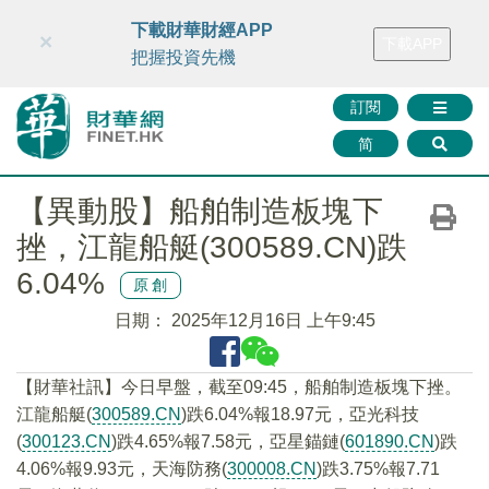
財華智庫網
FINTV
FINMETA
財華證券
媒體矩陣
下載財華財經APP
×
下載APP
智庫沙龍
聯絡我們
把握投資先機
訂閱
简
【異動股】船舶制造板塊下
挫，江龍船艇(300589.CN)跌
6.04%
原創
日期：
2025年12月16日 上午9:45
【財華社訊】今日早盤，截至09:45，船舶制造板塊下挫。
江龍船艇(
300589.CN
)跌6.04%報18.97元，亞光科技
(
300123.CN
)跌4.65%報7.58元，亞星錨鏈(
601890.CN
)跌
4.06%報9.93元，天海防務(
300008.CN
)跌3.75%報7.71