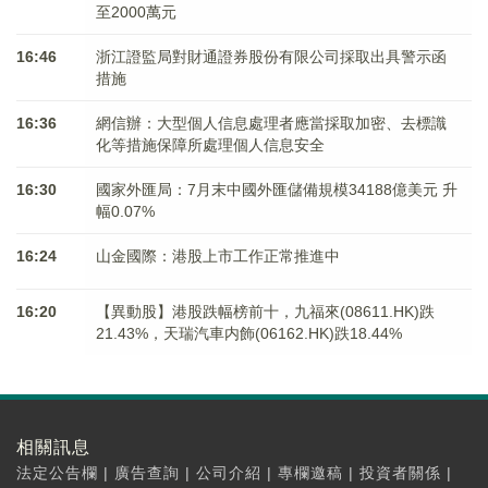
至2000萬元
16:46
浙江證監局對財通證券股份有限公司採取出具警示函
措施
16:36
網信辦：大型個人信息處理者應當採取加密、去標識
化等措施保障所處理個人信息安全
16:30
國家外匯局：7月末中國外匯儲備規模34188億美元 升
幅0.07%
16:24
山金國際：港股上市工作正常推進中
16:20
【異動股】港股跌幅榜前十，九福來(08611.HK)跌
21.43%，天瑞汽車内飾(06162.HK)跌18.44%
相關訊息
法定公告欄
|
廣告查詢
|
公司介紹
|
專欄邀稿
|
投資者關係
|