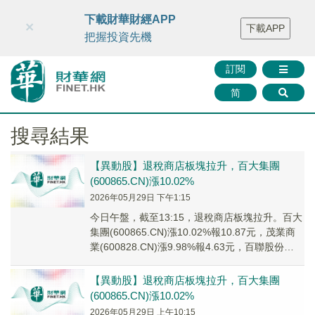
財華智庫網
FINTV
FINMETA
財華證券
媒體矩陣
下載財華財經APP
×
下載APP
智庫沙龍
聯絡我們
把握投資先機
訂閱
简
搜尋結果
【異動股】退稅商店板塊拉升，百大集團
(600865.CN)漲10.02%
2026年05月29日 下午1:15
今日午盤，截至13:15，退稅商店板塊拉升。百大
集團(600865.CN)漲10.02%報10.87元，茂業商
業(600828.CN)漲9.98%報4.63元，百聯股份
(6008...
【異動股】退稅商店板塊拉升，百大集團
(600865.CN)漲10.02%
2026年05月29日 上午10:15