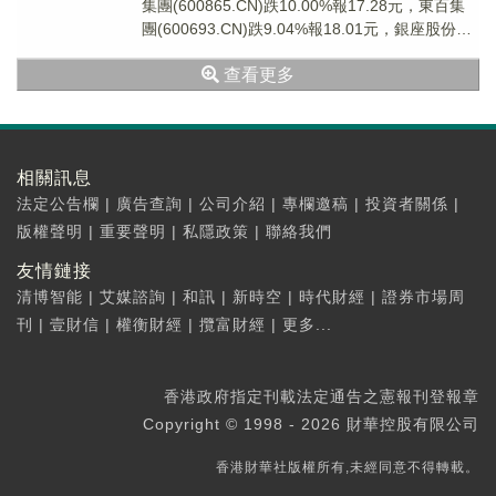
集團(600865.CN)跌10.00%報17.28元，東百集
團(600693.CN)跌9.04%報18.01元，銀座股份
(600...
查看更多
相關訊息
法定公告欄
|
廣告查詢
|
公司介紹
|
專欄邀稿
|
投資者關係
|
版權聲明
|
重要聲明
|
私隱政策
|
聯絡我們
友情鏈接
清博智能
|
艾媒諮詢
|
和訊
|
新時空
|
時代財經
|
證券市場周
刊
|
壹財信
|
權衡財經
|
攬富財經
|
更多...
香港政府指定刊載法定通告之憲報刊登報章
Copyright © 1998 - 2026 財華控股有限公司
香港財華社版權所有,未經同意不得轉載。