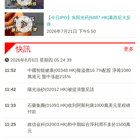
【今日IPO】东阳光药[6887.HK]暴跌后大反
弹
2026年7月21日 下午5:50
快訊
更多
2026年8月6日 星期四 05:24:39
11:52
中國智能健康(00348.HK)擬溢價16.7%配股 淨籌1080
萬港元 ​​​​​​​盤中漲超216%
11:42
陽光油砂(02012.HK)被提清盤呈請
11:33
石藥集團(01093.HK)收到阿斯利康1000萬美元里程碑
付款
11:25
維信金科(02003.HK)料中期綜合淨利潤不多於1500萬
元