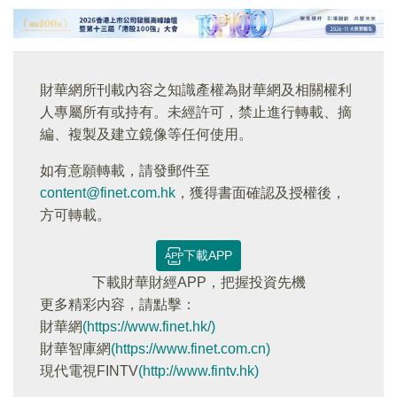
財華網所刊載內容之知識產權為財華網及相關權利
人專屬所有或持有。未經許可，禁止進行轉載、摘
編、複製及建立鏡像等任何使用。
如有意願轉載，請發郵件至
content@finet.com.hk
，獲得書面確認及授權後，
方可轉載。
下載APP
下載財華財經APP，把握投資先機
更多精彩内容，請點擊：
財華網
(https://www.finet.hk/)
財華智庫網
(https://www.finet.com.cn)
現代電視FINTV
(http://www.fintv.hk)