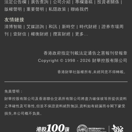
法定公告欄
|
廣告查詢
|
公司介紹
|
專欄邀稿
|
投資者關係
|
版權聲明
|
重要聲明
|
私隱政策
|
聯絡我們
友情鏈接
清博智能
|
艾媒諮詢
|
和訊
|
新時空
|
時代財經
|
證券市場周
刊
|
壹財信
|
權衡財經
|
攬富財經
|
更多...
香港政府指定刊載法定通告之憲報刊登報章
Copyright © 1998 - 2026 財華控股有限公司
香港財華社版權所有,未經同意不得轉載。
免責聲明：
財華控股有限公司及香港聯合交易所有限公司將盡力確保彼等所提供資料
之準確性及可靠性,但並不保證資料絕對無誤,資料如有錯漏而令閣下蒙受
損失,本公司概不負責。