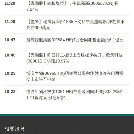
11:20
【異動股】鎢板塊拉升，中鎢高新(000657.CN)漲
7.24%
11:06
【盈警】瑞威資管(01835.HK)料中期盈轉虧 淨虧損不
高於300萬元
10:47
旭輝控股集團(00884.HK)7月合同銷售金額約6.1億元
10:40
【異動股】昨日打二板以上表現板塊拉升，欣天科技
(300615.CN)漲19.97%
10:29
博安生物(06955.HK)阿柏西普眼內注射溶液在巴西提
交上市許可申請
10:22
億勝生物科技(01061.HK)中期溢利同比減少32.2%至
1.11億港元 派息5港仙
相關訊息