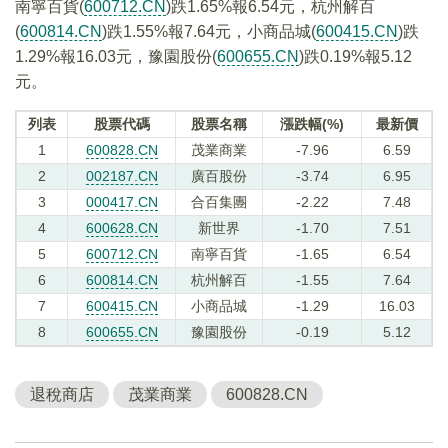
南寧百貨(
600712.CN
)跌1.65%報6.54元，杭州解百
(
600814.CN
)跌1.55%報7.64元，小商品城(
600415.CN
)跌
1.29%報16.03元，豫園股份(
600655.CN
)跌0.19%報5.12
元。
列表
股票代碼
股票名稱
漲跌幅(%)
最新價
1
600828.CN
茂業商業
-7.96
6.59
2
002187.CN
廣百股份
-3.74
6.95
3
000417.CN
合百集團
-2.22
7.48
4
600628.CN
新世界
-1.70
7.51
5
600712.CN
南寧百貨
-1.65
6.54
6
600814.CN
杭州解百
-1.55
7.64
7
600415.CN
小商品城
-1.29
16.03
8
600655.CN
豫園股份
-0.19
5.12
退稅商店
茂業商業
600828.CN