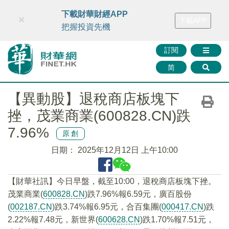
財華智庫網
FINTV
FINMETA
財華證券
媒體矩陣
下載財華財經APP
×
下載APP
智庫沙龍
聯絡我們
把握投資先機
訂閱
简
【異動股】退稅商店板塊下
挫，茂業商業(600828.CN)跌
7.96%
原創
日期：
2025年12月12日 上午10:00
【財華社訊】今日早盤，截至10:00，退稅商店板塊下挫。
茂業商業(
600828.CN
)跌7.96%報6.59元，廣百股份
(
002187.CN
)跌3.74%報6.95元，合百集團(
000417.CN
)跌
2.22%報7.48元，新世界(
600628.CN
)跌1.70%報7.51元，