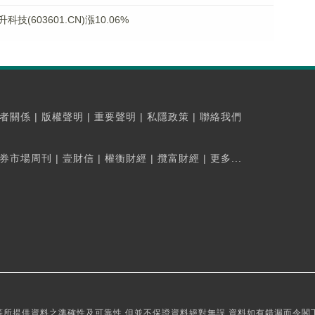
603601.CN)漲10.06%
者關係
|
版權聲明
|
重要聲明
|
私隱政策
|
聯絡我們
券市場周刊
|
壹財信
|
權衡財經
|
攬富財經
|
更多...
所提供資料之準確性及可靠性,但並不保證資料絕對無誤,資料如有錯漏而令閣