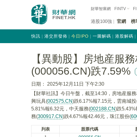
財華智庫網
FINTV
F
港股100強
官網
榜
快訊
港交所發佈
今日IPO
一圖解碼
港股解碼
【異動股】房地産服務
(000056.CN)跌7.59%
日期：
2025年12月11日 下午2:30
【財華社訊】今日午盤，截至14:30，房地産服
興玩具(
002575.CN
)跌6.17%報7.15元，雲南城投
5.81%報6.32元，中天服務(
002188.CN
)跌5.43
務(
300917.CN
)跌4.67%報42.46元，珠江股份(
60
列表
股票代碼
1
000056.CN