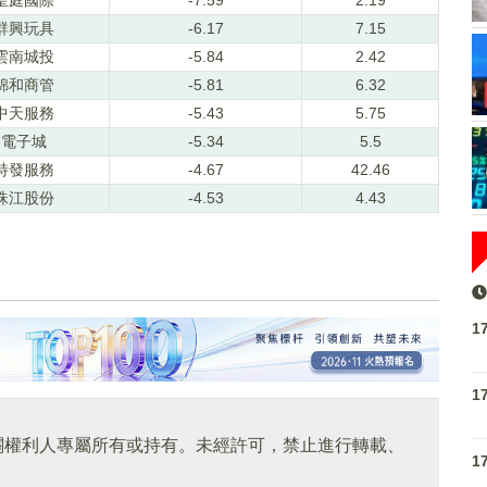
群興玩具
-6.17
7.15
雲南城投
-5.84
2.42
錦和商管
-5.81
6.32
中天服務
-5.43
5.75
電子城
-5.34
5.5
特發服務
-4.67
42.46
珠江股份
-4.53
4.43
1
1
關權利人專屬所有或持有。未經許可，禁止進行轉載、
1