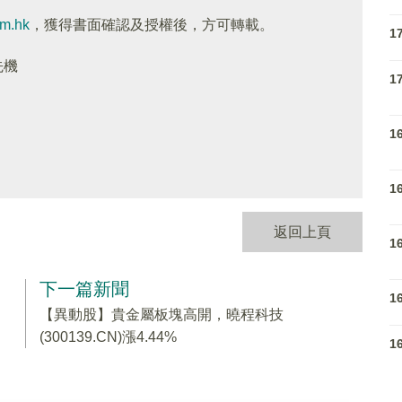
om.hk
，獲得書面確認及授權後，方可轉載。
1
先機
1
1
1
返回上頁
1
下一篇新聞
1
【異動股】貴金屬板塊高開，曉程科技
(300139.CN)漲4.44%
1