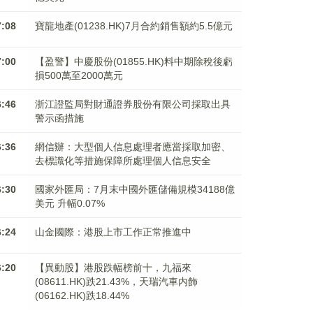
7:08
寶龍地產(01238.HK)7月合約銷售額約5.5億元
7:00
【盈警】中慶股份(01855.HK)料中期除稅後虧
損500萬至2000萬元
6:46
浙江證監局對財通證券股份有限公司採取出具
警示函措施
6:36
網信辦：大型個人信息處理者應當採取加密、
去標識化等措施保障所處理個人信息安全
6:30
國家外匯局：7月末中國外匯儲備規模34188億
美元 升幅0.07%
6:24
山金國際：港股上市工作正常推進中
6:20
【異動股】港股跌幅榜前十，九福來
(08611.HK)跌21.43%，天瑞汽車内飾
(06162.HK)跌18.44%