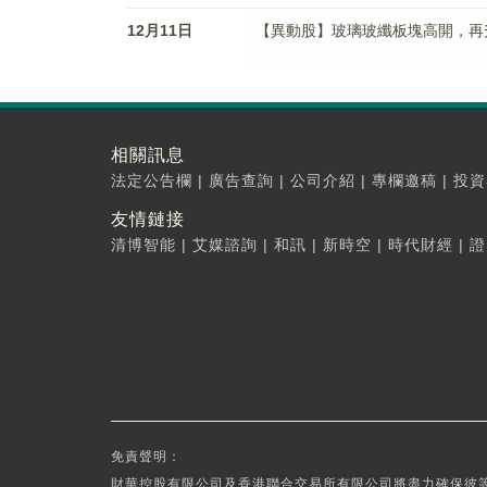
12月11日
【異動股】玻璃玻纖板塊高開，再升科技(
相關訊息
法定公告欄
|
廣告查詢
|
公司介紹
|
專欄邀稿
|
投資
友情鏈接
清博智能
|
艾媒諮詢
|
和訊
|
新時空
|
時代財經
|
證
免責聲明：
財華控股有限公司及香港聯合交易所有限公司將盡力確保彼等