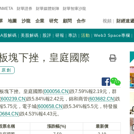
INMETA
財華證券
財華
媒體矩陣
財華
智庫沙龍
單
地圖
沙龍
企業
研究
顧問
合作
視頻
財經速
A股解碼
美股解碼
股評
研報
專訪
活動
Web3 Space專欄
板塊下挫，皇庭國際
原創
務板塊下挫。皇庭國際(
000056.CN
)跌7.59%報2.19元，群
(
600239.CN
)跌5.84%報2.42元，錦和商管(
603682.CN
)跌
%報5.75元，電子城(
600658.CN
)跌5.34%報5.5元，特發服
0684.CN
)跌4.53%報4.43元。
股票名稱
漲跌幅(%)
最新價
皇庭國際
-7.59
2.19