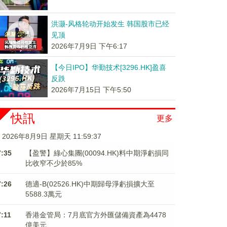
洪灏-风格轮动开始发生 韩国股市已经
见顶
2026年7月9日 下午6:17
【今日IPO】华勤技术[3296.HK]盈喜
反跌
2026年7月15日 下午5:50
快訊
更多
2026年8月9日 星期天 11:59:38
7:35
【盈警】綠心集團(00094.HK)料中期淨虧損同
比收窄不少於85%
7:26
德適-B(02526.HK)中期歸母淨虧損擴大至
5588.3萬元
7:11
香港金管局：7月底官方外匯儲備資產為4478
億美元