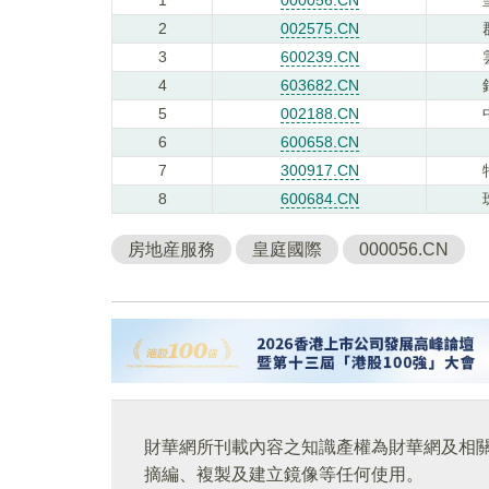
2
002575.CN
3
600239.CN
4
603682.CN
5
002188.CN
6
600658.CN
7
300917.CN
8
600684.CN
房地産服務
皇庭國際
000056.CN
財華網所刊載內容之知識產權為財華網及相
摘編、複製及建立鏡像等任何使用。