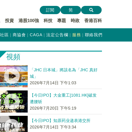
訂閱
简
遞
投資
港股100強
科技
專題
時政
香港百科
社區
商協會
CAGA
法定公告欄
服務
聯絡我們
視頻
「JHC 日本城」將該名為「JHC 真好
城」
2026年7月14日 下午1:03
【今日IPO】大金重工[1081.HK]破发
遭腰斩
2026年7月20日 下午5:19
【今日IPO】知原药业递表港交所
2026年7月14日 下午3:34