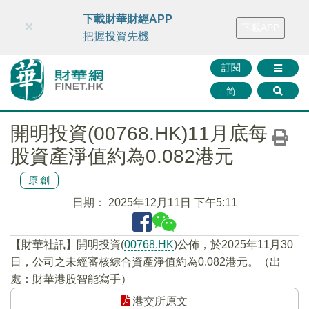
財華智庫網
FINTV
FINMETA
財華證券
媒體矩陣
下載財華財經APP
×
下載APP
智庫沙龍
聯絡我們
把握投資先機
訂閱
简
開明投資(00768.HK)11月底每
股資產淨值約為0.082港元
原創
日期：
2025年12月11日 下午5:11
【財華社訊】開明投資(
00768.HK
)公佈，於2025年11月30
日，公司之未經審核綜合資產淨值約為0.082港元。（出
處：財華港股智能寫手）
港交所原文