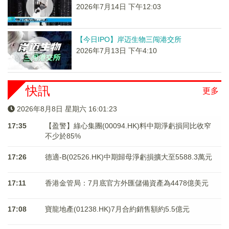
2026年7月14日 下午12:03
【今日IPO】岸迈生物三闯港交所
2026年7月13日 下午4:10
快訊
更多
2026年8月8日 星期六 16:01:24
17:35
【盈警】綠心集團(00094.HK)料中期淨虧損同比收窄
不少於85%
17:26
德適-B(02526.HK)中期歸母淨虧損擴大至5588.3萬元
17:11
香港金管局：7月底官方外匯儲備資產為4478億美元
17:08
寶龍地產(01238.HK)7月合約銷售額約5.5億元