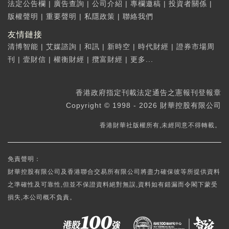
法定公告欄
|
廣告查詢
|
公司介紹
|
專欄邀稿
|
投資者關係
|
版權聲明
|
重要聲明
|
私隱政策
|
聯絡我們
友情鏈接
清博智能
|
艾媒諮詢
|
和訊
|
新時空
|
時代財經
|
證券市場周
刊
|
壹財信
|
權衡財經
|
攬富財經
|
更多...
香港政府指定刊載法定通告之憲報刊登報章
Copyright © 1998 - 2026 財華控股有限公司
香港財華社版權所有,未經同意不得轉載。
免責聲明：
財華控股有限公司及香港聯合交易所有限公司將盡力確保彼等所提供資料
之準確性及可靠性,但並不保證資料絕對無誤,資料如有錯漏而令閣下蒙受
損失,本公司概不負責。