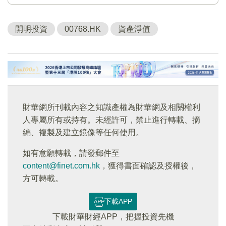
開明投資
00768.HK
資產淨值
財華網所刊載內容之知識產權為財華網及相關權利
人專屬所有或持有。未經許可，禁止進行轉載、摘
編、複製及建立鏡像等任何使用。
如有意願轉載，請發郵件至
content@finet.com.hk
，獲得書面確認及授權後，
方可轉載。
下載APP
下載財華財經APP，把握投資先機