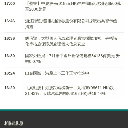
17:00
【盈警】中慶股份(01855.HK)料中期除稅後虧損500萬
至2000萬元
16:46
浙江證監局對財通證券股份有限公司採取出具警示函
措施
16:36
網信辦：大型個人信息處理者應當採取加密、去標識
化等措施保障所處理個人信息安全
16:30
國家外匯局：7月末中國外匯儲備規模34188億美元 升
幅0.07%
16:24
山金國際：港股上市工作正常推進中
16:20
【異動股】港股跌幅榜前十，九福來(08611.HK)跌
21.43%，天瑞汽車内飾(06162.HK)跌18.44%
相關訊息