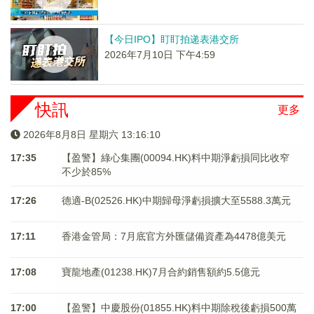
【今日IPO】盯盯拍递表港交所
2026年7月10日 下午4:59
快訊
更多
2026年8月8日 星期六 13:16:10
17:35
【盈警】綠心集團(00094.HK)料中期淨虧損同比收窄
不少於85%
17:26
德適-B(02526.HK)中期歸母淨虧損擴大至5588.3萬元
17:11
香港金管局：7月底官方外匯儲備資產為4478億美元
17:08
寶龍地產(01238.HK)7月合約銷售額約5.5億元
17:00
【盈警】中慶股份(01855.HK)料中期除稅後虧損500萬