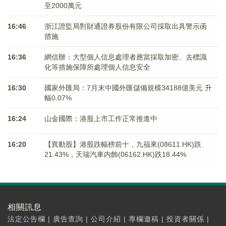
至2000萬元
16:46
浙江證監局對財通證券股份有限公司採取出具警示函
措施
16:36
網信辦：大型個人信息處理者應當採取加密、去標識
化等措施保障所處理個人信息安全
16:30
國家外匯局：7月末中國外匯儲備規模34188億美元 升
幅0.07%
16:24
山金國際：港股上市工作正常推進中
16:20
【異動股】港股跌幅榜前十，九福來(08611.HK)跌
21.43%，天瑞汽車内飾(06162.HK)跌18.44%
相關訊息
法定公告欄
|
廣告查詢
|
公司介紹
|
專欄邀稿
|
投資者關係
|