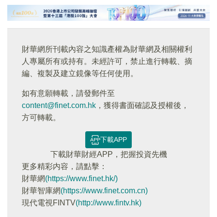
財華網所刊載內容之知識產權為財華網及相關權利
人專屬所有或持有。未經許可，禁止進行轉載、摘
編、複製及建立鏡像等任何使用。
如有意願轉載，請發郵件至
content@finet.com.hk
，獲得書面確認及授權後，
方可轉載。
下載APP
下載財華財經APP，把握投資先機
更多精彩内容，請點擊：
財華網
(https://www.finet.hk/)
財華智庫網
(https://www.finet.com.cn)
現代電視FINTV
(http://www.fintv.hk)