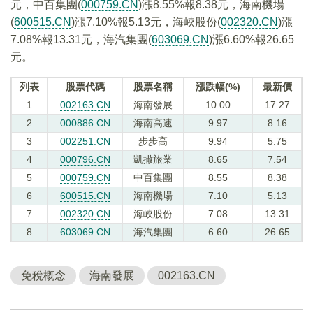
元，中百集團(
000759.CN
)漲8.55%報8.38元，海南機場
(
600515.CN
)漲7.10%報5.13元，海峽股份(
002320.CN
)漲
7.08%報13.31元，海汽集團(
603069.CN
)漲6.60%報26.65
元。
列表
股票代碼
股票名稱
漲跌幅(%)
最新價
1
002163.CN
海南發展
10.00
17.27
2
000886.CN
海南高速
9.97
8.16
3
002251.CN
步步高
9.94
5.75
4
000796.CN
凱撒旅業
8.65
7.54
5
000759.CN
中百集團
8.55
8.38
6
600515.CN
海南機場
7.10
5.13
7
002320.CN
海峽股份
7.08
13.31
8
603069.CN
海汽集團
6.60
26.65
免稅概念
海南發展
002163.CN