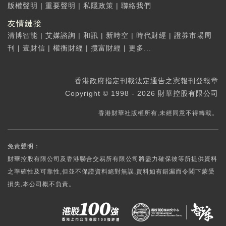
版權聲明
|
重要聲明
|
私隱政策
|
聯絡我們
友情鏈接
清博智能
|
艾媒諮詢
|
和訊
|
新時空
|
時代財經
|
證券市場周
刊
|
壹財信
|
權衡財經
|
攬富財經
|
更多...
香港政府指定刊載法定通告之憲報刊登報章
Copyright © 1998 - 2026 財華控股有限公司
香港財華社版權所有,未經同意不得轉載。
免責聲明：
財華控股有限公司及香港聯合交易所有限公司將盡力確保彼等所提供資料
之準確性及可靠性,但並不保證資料絕對無誤,資料如有錯漏而令閣下蒙受
損失,本公司概不負責。