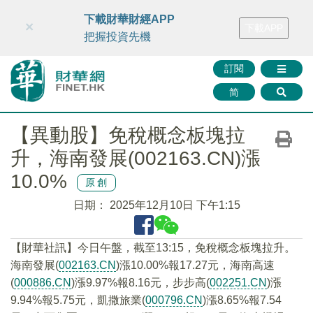
財華智庫網
FINTV
FINMETA
財華證券
媒體矩陣
下載財華財經APP
×
下載APP
智庫沙龍
聯絡我們
把握投資先機
訂閱
简
【異動股】免稅概念板塊拉
升，海南發展(002163.CN)漲
10.0%
原創
日期：
2025年12月10日 下午1:15
【財華社訊】今日午盤，截至13:15，免稅概念板塊拉升。
海南發展(
002163.CN
)漲10.00%報17.27元，海南高速
(
000886.CN
)漲9.97%報8.16元，步步高(
002251.CN
)漲
9.94%報5.75元，凱撒旅業(
000796.CN
)漲8.65%報7.54