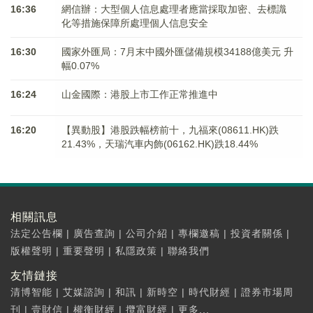
16:36
網信辦：大型個人信息處理者應當採取加密、去標識
化等措施保障所處理個人信息安全
16:30
國家外匯局：7月末中國外匯儲備規模34188億美元 升
幅0.07%
16:24
山金國際：港股上市工作正常推進中
16:20
【異動股】港股跌幅榜前十，九福來(08611.HK)跌
21.43%，天瑞汽車内飾(06162.HK)跌18.44%
相關訊息
法定公告欄
|
廣告查詢
|
公司介紹
|
專欄邀稿
|
投資者關係
|
版權聲明
|
重要聲明
|
私隱政策
|
聯絡我們
友情鏈接
清博智能
|
艾媒諮詢
|
和訊
|
新時空
|
時代財經
|
證券市場周
刊
|
壹財信
|
權衡財經
|
攬富財經
|
更多...