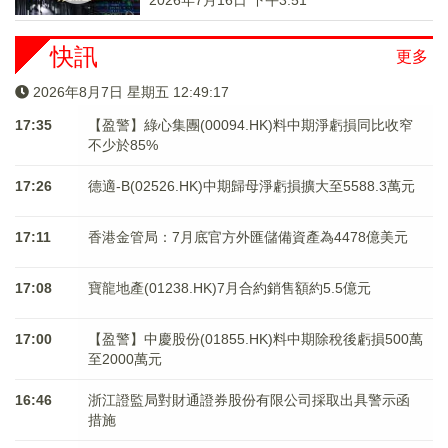
2026年7月16日 下午3:51
快訊
更多
2026年8月7日 星期五 12:49:17
17:35
【盈警】綠心集團(00094.HK)料中期淨虧損同比收窄
不少於85%
17:26
德適-B(02526.HK)中期歸母淨虧損擴大至5588.3萬元
17:11
香港金管局：7月底官方外匯儲備資產為4478億美元
17:08
寶龍地產(01238.HK)7月合約銷售額約5.5億元
17:00
【盈警】中慶股份(01855.HK)料中期除稅後虧損500萬
至2000萬元
16:46
浙江證監局對財通證券股份有限公司採取出具警示函
措施