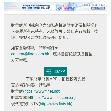
財華網所刊載內容之知識產權為財華網及相關權利
人專屬所有或持有。未經許可，禁止進行轉載、摘
編、複製及建立鏡像等任何使用。
如有意願轉載，請發郵件至
content@finet.com.hk
，獲得書面確認及授權後，
方可轉載。
下載APP
下載財華財經APP，把握投資先機
更多精彩内容，請點擊：
財華網
(https://www.finet.hk/)
財華智庫網
(https://www.finet.com.cn)
現代電視FINTV
(http://www.fintv.hk)