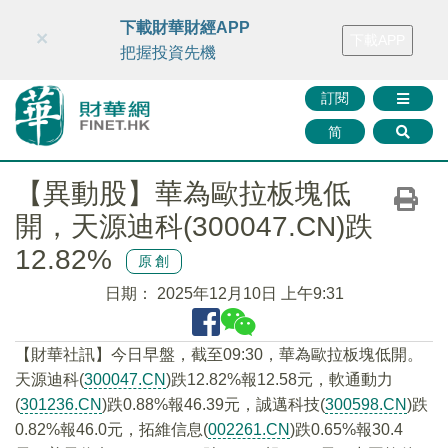
財華智庫網
FINTV
FINMETA
財華證券
媒體矩陣
下載財華財經APP
×
下載APP
智庫沙龍
聯絡我們
把握投資先機
訂閱
简
【異動股】華為歐拉板塊低
開，天源迪科(300047.CN)跌
12.82%
原創
日期：
2025年12月10日 上午9:31
【財華社訊】今日早盤，截至09:30，華為歐拉板塊低開。
天源迪科(
300047.CN
)跌12.82%報12.58元，軟通動力
(
301236.CN
)跌0.88%報46.39元，誠邁科技(
300598.CN
)跌
0.82%報46.0元，拓維信息(
002261.CN
)跌0.65%報30.4