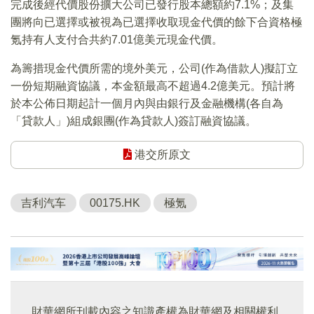
完成後經代價股份擴大公司已發行股本總額約7.1%；及集
團將向已選擇或被視為已選擇收取現金代價的餘下合資格極
氪持有人支付合共約7.01億美元現金代價。
為籌措現金代價所需的境外美元，公司(作為借款人)擬訂立
一份短期融資協議，本金額最高不超過4.2億美元。預計將
於本公佈日期起計一個月內與由銀行及金融機構(各自為
「貸款人」)組成銀團(作為貸款人)簽訂融資協議。
港交所原文
吉利汽车
00175.HK
極氪
財華網所刊載內容之知識產權為財華網及相關權利