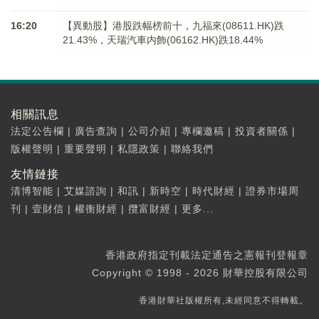
16:20
【異動股】港股跌幅榜前十，九福來(08611.HK)跌
21.43%，天瑞汽車内飾(06162.HK)跌18.44%
相關訊息
法定公告欄
|
廣告查詢
|
公司介紹
|
專欄邀稿
|
投資者關係
|
版權聲明
|
重要聲明
|
私隱政策
|
聯絡我們
友情鏈接
清博智能
|
艾媒諮詢
|
和訊
|
新時空
|
時代財經
|
證券市場周
刊
|
壹財信
|
權衡財經
|
攬富財經
|
更多...
香港政府指定刊載法定通告之憲報刊登報章
Copyright © 1998 - 2026 財華控股有限公司
香港財華社版權所有,未經同意不得轉載。