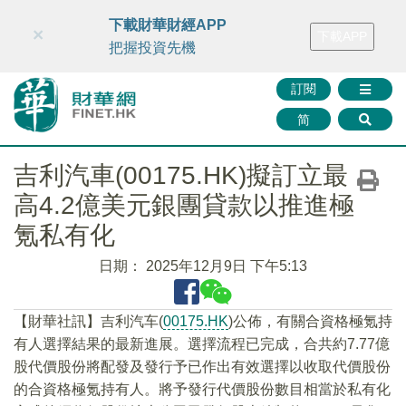
財華智庫網
FINTV
FINMETA
財華證券
媒體矩陣
下載財華財經APP
×
下載APP
智庫沙龍
聯絡我們
把握投資先機
訂閱
简
吉利汽車(00175.HK)擬訂立最
高4.2億美元銀團貸款以推進極
氪私有化
日期：
2025年12月9日 下午5:13
【財華社訊】吉利汽车(
00175.HK
)公佈，有關合資格極氪持
有人選擇結果的最新進展。選擇流程已完成，合共約7.77億
股代價股份將配發及發行予已作出有效選擇以收取代價股份
的合資格極氪持有人。將予發行代價股份數目相當於私有化