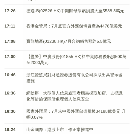
17:26
德適-B(02526.HK)中期歸母淨虧損擴大至5588.3萬元
17:11
香港金管局：7月底官方外匯儲備資產為4478億美元
17:08
寶龍地產(01238.HK)7月合約銷售額約5.5億元
17:00
【盈警】中慶股份(01855.HK)料中期除稅後虧損500萬
至2000萬元
16:46
浙江證監局對財通證券股份有限公司採取出具警示函
措施
16:36
網信辦：大型個人信息處理者應當採取加密、去標識
化等措施保障所處理個人信息安全
16:30
國家外匯局：7月末中國外匯儲備規模34188億美元 升
幅0.07%
16:24
山金國際：港股上市工作正常推進中