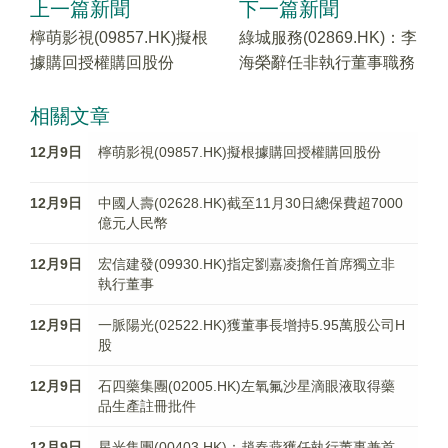
上一篇新聞
下一篇新聞
檸萌影視(09857.HK)擬根
綠城服務(02869.HK)：李
據購回授權購回股份
海榮辭任非執行董事職務
相關文章
12月9日
檸萌影視(09857.HK)擬根據購回授權購回股份
12月9日
中國人壽(02628.HK)截至11月30日總保費超7000
億元人民幣
12月9日
宏信建發(09930.HK)指定劉嘉凌擔任首席獨立非
執行董事
12月9日
一脈陽光(02522.HK)獲董事長增持5.95萬股公司H
股
12月9日
石四藥集團(02005.HK)左氧氟沙星滴眼液取得藥
品生產註冊批件
12月9日
星光集團(00403.HK)：趙春燕獲任執行董事兼首