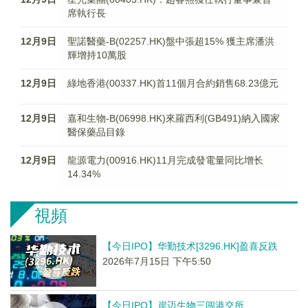
席執行長
12月9日
聖諾醫藥-B(02257.HK)盤中張超15% 獲主席潘洪
輝增持10萬股
12月9日
綠地香港(00337.HK)首11個月合約銷售68.23億元
12月9日
嘉和生物-B(06998.HK)來羅西利(GB491)納入國家
醫保藥品目錄
12月9日
龍源電力(00916.HK)11月完成發電量同比增长
14.34%
視頻
【今日IPO】华勤技术[3296.HK]盈喜反跌
2026年7月15日 下午5:50
【今日IPO】岸迈生物三闯港交所